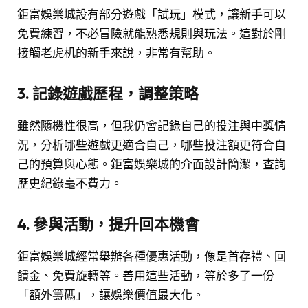
鉅富娛樂城設有部分遊戲「試玩」模式，讓新手可以
免費練習，不必冒險就能熟悉規則與玩法。這對於剛
接觸老虎机的新手來說，非常有幫助。
3. 記錄遊戲歷程，調整策略
雖然隨機性很高，但我仍會記錄自己的投注與中獎情
況，分析哪些遊戲更適合自己，哪些投注額更符合自
己的預算與心態。鉅富娛樂城的介面設計簡潔，查詢
歷史紀錄毫不費力。
4. 參與活動，提升回本機會
鉅富娛樂城經常舉辦各種優惠活動，像是首存禮、回
饋金、免費旋轉等。善用這些活動，等於多了一份
「額外籌碼」，讓娛樂價值最大化。