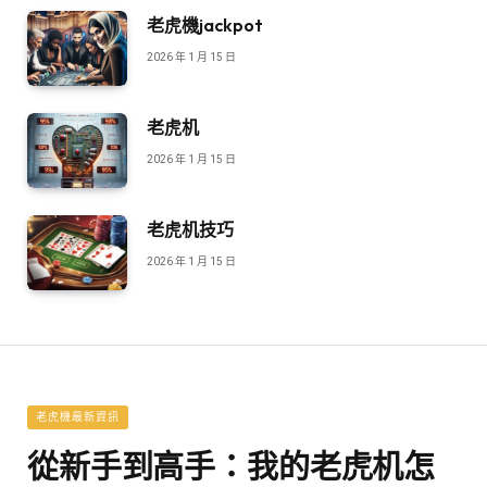
老虎機jackpot
2026 年 1 月 15 日
老虎机
2026 年 1 月 15 日
老虎机技巧
2026 年 1 月 15 日
老虎機最新資訊
從新手到高手：我的老虎机怎