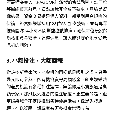
府競猜委員會（PAGCOR）頒發的合法執照，註冊於
英屬維爾京群島，這點讓我完全放下疑慮。無論是遊
戲結果、資金交易還是個人資料，都受到最高規格的
保護。鉅富娛樂城採用128位SSL加密技術，並有專業
技術團隊24小時不間斷監控數據庫，確保每位玩家的
隱私和資金安全。這種保障，讓人能夠安心地享受老
虎机的刺激。
3. 小額投注，大額回報
對許多新手來說，老虎机的門檻低是吸引之處。只需
幾元即可參與，卻有機會贏得高額彩金。鉅富娛樂城
的老虎机設有多種押注選擇，無論你是小資族還是高
額玩家，都能找到適合的投注額度。更重要的是，鉅
富娛樂城會不定期推出各種優惠活動，像是免費旋
轉、存送獎勵，讓玩家有更多機會增添收益。