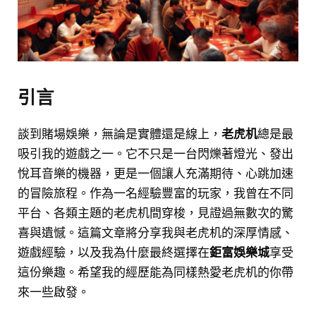
引言
談到賭場娛樂，無論是實體還是線上，
老虎机
總是最
吸引我的遊戲之一。它不只是一台閃爍著燈光、發出
悅耳音樂的機器，更是一個讓人充滿期待、心跳加速
的冒險旅程。作為一名經驗豐富的玩家，我曾在不同
平台、各類主題的老虎机間穿梭，見證過無數次的驚
喜與遺憾。這篇文章將分享我與老虎机的深厚情感、
遊戲經驗，以及我為什麼最終選擇在
鉅富娛樂城
享受
這份樂趣。希望我的經歷能為同樣熱愛老虎机的你帶
來一些啟發。