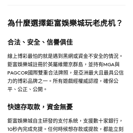
為什麼選擇鉅富娛樂城玩老虎机？
合法、安全、信譽俱佳
線上博彩最怕的就是遇到黑網或資金不安全的情況。
鉅富娛樂城註冊於英屬維爾京群島，並持有MGA與
PAGCOR國際雙重合法牌照，是亞洲最大且最具公信
力的博彩品牌之一。所有遊戲經權威認證，確保公
平、公正、公開。
快速存取款，資金無憂
鉅富娛樂城自主研發的支付系統，支援數十家銀行，
10秒內完成充提。任何時候想存款或提款，都能立刻