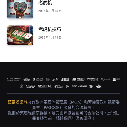
老虎机
2026 年 1 月 15 日
老虎机技巧
2026 年 1 月 15 日
鉅富娛樂城
擁有歐洲馬耳他管理局（MGA）和菲律賓政府競猜委
員會（PAGCOR）頒發的合法執照。
註冊於英屬維爾京群島，是受國際協會認可的合法公司。進行註
冊並娛樂前，請確保您年滿18周歲！