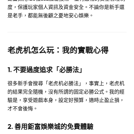
度，保護玩家個人資訊及資金安全。不論你是新手還
是老手，都能無後顧之憂地安心娛樂。
老虎机怎么玩：我的實戰心得
1. 不要過度追求「必勝法」
很多新手會搜尋「老虎机必勝法」，事實上，老虎机
的結果完全隨機，沒有所謂的固定必勝公式。我的經
驗是，享受遊戲本身，設定好預算，適時止盈止損，
才不會後悔。
2. 善用鉅富娛樂城的免費體驗