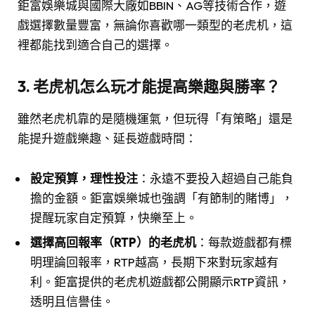
鉅富娛樂城與國際大廠如BBIN、AG等技術合作，遊
戲選擇數量豐富，無論你喜歡哪一類型的老虎机，這
裡都能找到適合自己的選擇。
3. 老虎机怎么玩才能提高樂趣與勝率？
雖然老虎机靠的是隨機運氣，但玩得「有策略」還是
能提升遊戲樂趣、延長遊戲時間：
設定預算，理性投注
：永遠不要投入超過自己能負
擔的金額。鉅富娛樂城也強調「有節制的賭博」，
提醒玩家自定預算，快樂至上。
選擇高回報率（RTP）的老虎机
：每款遊戲都有標
明理論回報率，RTP越高，長期下來對玩家越有
利。鉅富提供的老虎机遊戲都公開顯示RTP資訊，
透明且信譽佳。