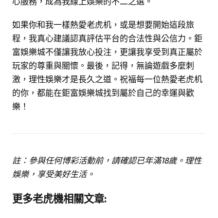
心服務，成為我線上娛樂的不二之選。
如果你和我一樣熱愛老虎机，或是想要開始這段旅
程，我真心建議認真評估平台的合法性與公信力。鉅
富娛樂城不僅讓我放心投注，更讓我享受到真正屬於
玩家的尊重與關懷。最後，記得，無論遊戲多麼刺
激，理性娛樂才是長久之道。祝福每一位熱愛老虎机
的你，都能在鉅富娛樂城找到屬於自己的幸運與歡
樂！
註：參與任何博彩活動前，請確認已年滿18歲。理性
娛樂，享受美好生活。
更多老虎機相關文章: