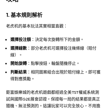
1. 基本規則解析
老虎机的基本玩法其實相當直觀：
選擇投注額
：決定每次旋轉所下的金額。
選擇線數
：部分老虎机可選擇投注幾條線（賠付
線）。
開始旋轉
：點擊按鈕，輪盤隨機停止。
判斷結果
：相同圖案組合出現於賠付線上，即可獲
得對應獎勵。
鉅富娛樂城的老虎机遊戲都經過全美TST權威系統測
試與國際G2E展會認證，保證每一局的結果都是真正
隨機、無法預測的。這讓玩家可以完全放心，不用擔