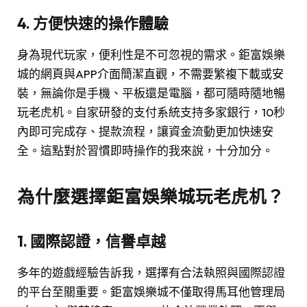
4. 方便快速的操作體驗
身為現代玩家，便利性是不可忽視的需求。鉅富娛樂
城的網頁與APP介面簡潔直觀，不需要繁複下載或安
裝，無論你是手機、平板還是電腦，都可隨時隨地暢
玩老虎机。自家研發的支付系統支持多家銀行，10秒
內即可完成存、提款流程，讓資金流動更加快速安
全。這點對於習慣即時操作的我來說，十分加分。
為什麼選擇鉅富娛樂城玩老虎机？
1. 國際認證，信譽卓越
多年的遊戲經驗告訴我，選擇有合法執照與國際認證
的平台至關重要。鉅富娛樂城不僅取得馬耳他管理局