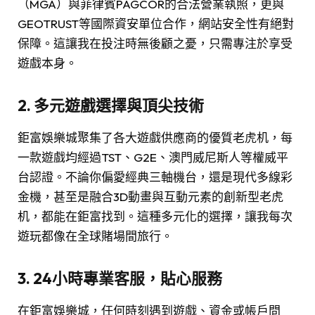
（MGA）與菲律賓PAGCOR的合法營業執照，更與
GEOTRUST等國際資安單位合作，網站安全性有絕對
保障。這讓我在投注時無後顧之憂，只需專注於享受
遊戲本身。
2. 多元遊戲選擇與頂尖技術
鉅富娛樂城聚集了各大遊戲供應商的優質老虎机，每
一款遊戲均經過TST、G2E、澳門威尼斯人等權威平
台認證。不論你偏愛經典三軸機台，還是現代多線彩
金機，甚至是融合3D動畫與互動元素的創新型老虎
机，都能在鉅富找到。這種多元化的選擇，讓我每次
遊玩都像在全球賭場間旅行。
3. 24小時專業客服，貼心服務
在鉅富娛樂城，任何時刻遇到遊戲、資金或帳戶問