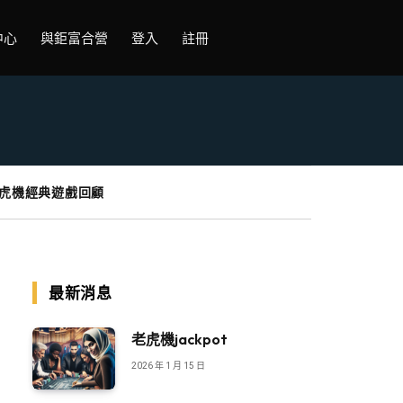
中心
與鉅富合營
登入
註冊
虎機經典遊戲回顧
最新消息
老虎機jackpot
2026 年 1 月 15 日