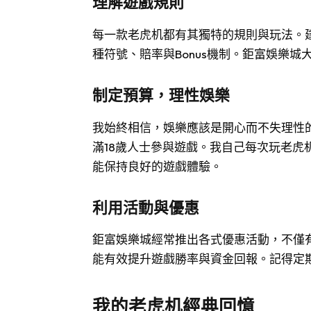
理解遊戲規則
每一款老虎机都有其獨特的規則與玩法。
種符號、賠率與Bonus機制。鉅富娛樂
制定預算，理性娛樂
我始終相信，娛樂應該是開心而不失理性
滿18歲人士參與遊戲。我自己每次玩老虎
能保持良好的遊戲體驗。
利用活動與優惠
鉅富娛樂城經常推出各式優惠活動，不僅
能有效提升遊戲勝率與資金回報。記得定
我的老虎机經典回憶