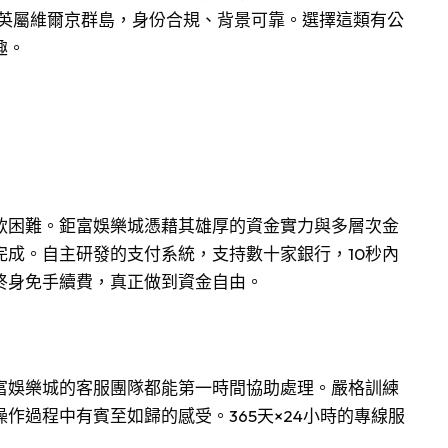
英屬維爾京群島，身份合規、背景可靠。選擇這類有公
趣。
款困難。鉅富娛樂城憑藉其雄厚的資金實力與多層次金
完成。自主研發的支付系統，支持數十家銀行，10秒內
終身免手續費，真正做到資金自由。
富娛樂城的客服團隊都能第一時間協助處理。嚴格訓練
作過程中有賓至如歸的感受。365天×24小時的專線服