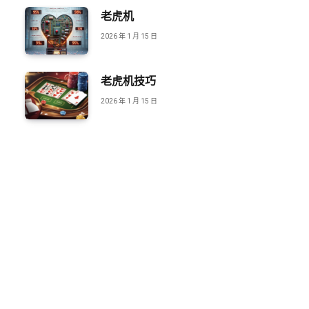
老虎机
2026 年 1 月 15 日
老虎机技巧
2026 年 1 月 15 日