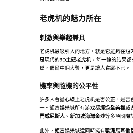
老虎机的魅力所在
刺激與樂趣兼具
老虎机最吸引人的地方，就是它能夠在短
是現代的3D主題老虎机，每一輪的結果
然，偶爾中個大獎，更是讓人雀躍不已。
機率與隨機的公平性
許多人會擔心線上老虎机是否公正，是否
一。鉅富娛樂城所有游戏都經過
全美權威
門威尼斯人
、
新加坡海灣金沙
等多項國際
此外，鉅富娛樂城還同時擁有
歐洲馬耳他