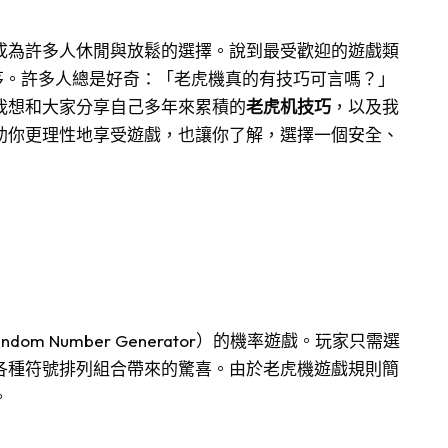
成為許多人休閒與放鬆的選擇。說到最受歡迎的遊戲類
對名列前茅。許多人總是好奇：「老虎機真的有技巧可言嗎？」
我想和大家分享自己多年來累積的
老虎机技巧
，以及我
助你更理性地享受遊戲，也讓你了解，選擇一個安全、
om Number Generator）的機率遊戲。玩家只需選
各種符號排列組合帶來的驚喜。由於老虎機遊戲規則簡
。