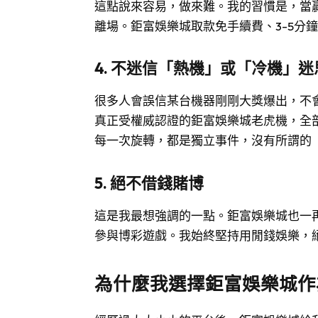
這點說來容易，做來難。我的習慣是，當贏
離場。鉅富娛樂城取款免手續費、3-5分
4. 不迷信「熱機」或「冷機」迷
很多人會誤信某台機器剛剛大獎爆出，不
真正受權威認證的鉅富娛樂城老虎機，全
每一次旋轉，都是獨立事件，沒有所謂的
5. 絕不借錢賭博
這是我最想強調的一點。鉅富娛樂城也一再
參與博彩遊戲。我始終堅持用閒錢娛樂，
為什麼我選擇鉅富娛樂城作