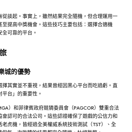
無從談起。事實上，雖然結果完全隨機，但合理運用一
甚至提高中獎機會。這些技巧主要包括：選擇合適機
安全可靠的平台。
旅
樂城的優勢
選擇其實並不重視，結果曾經因黑心平台而吃過虧。直
對平台」的重要性。
GA）和菲律賓政府競猜委員會（PAGCOR）雙重合法
協會認可的合法公司。這些認證確保了遊戲的公信力和
老虎機，皆經過全美權威系統技術測試（TST）、全