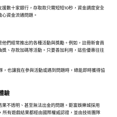
支援數十家銀行，存取款只需短短10秒，資金調度安全
擔心資金流通問題。
是他們經常推出的各種活動與獎勵。例如，註冊新會員
抽獎、存款加碼等活動。只要善加利用，這些優惠往往
團隊，也讓我在參與活動或遇到問題時，總能即時獲得協
體驗
結果不透明、甚至無法出金的問題。鉅富娛樂城採用
體系，所有遊戲結果都經由國際權威認證，並由技術團隊