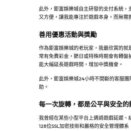
此外，鉅富娛樂城自主研發的支付系統，
又方便，讓我能專注於遊戲本身，而無需
善用優惠活動與獎勵
作為鉅富娛樂城的老玩家，我最欣賞的就
常有免費彩金，節日或特殊時期會有轉盤
能大幅延長遊戲時間，增加中獎機會。
此外，鉅富娛樂城24小時不間斷的客服
助。
每一次旋轉，都是公平與安全的
我曾經在某些小型平台上遇過遊戲延遲、
128位SSL加密技術和嚴格的安全管理