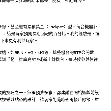
確保每一次旋轉的結果都完全隨機，杜絕舞弊。
，甚至還有累積獎金（Jackpot）型。每台機器都
r）
，這是玩家預期長期回報的百分比。我的經驗是，選
期下來更有利於玩家。
，如BBIN、AG、MG等，這些機台的RTP公開透
辦活動，推廣高RTP或新上線機台，這時候參與往往
要的技巧之一。無論預算多寡，都建議在開始遊戲前設
富娛樂城貼心的設計，讓玩家能隨時查詢帳戶餘額，並