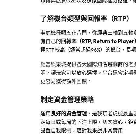
球博弈展覽G2E以及多家國際權威認證，
了解機台類型與回報率（RTP）
老虎機種類五花八門，從經典三軸到五軸多線
有自己的
回報率（RTP, Return to Playe
擇RTP較高（通常超過96%）的機台，長
鉅富娛樂城提供各大國際知名遊戲商的老虎機
明，讓玩家可以放心選擇。平台還會定期舉
更容易獲得額外回饋。
制定資金管理策略
運用
良好的資金管理
，是我玩老虎機最重
定每日或每局的下注上限，切勿貪心。鉅
設置自我限制，這對我來說非常實用。