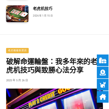
老虎机技巧
2026 年 1 月 15 日
老虎機最新資訊
破解命運輪盤：我多年來的老
虎机技巧與致勝心法分享
2025 年 5 月 26 日