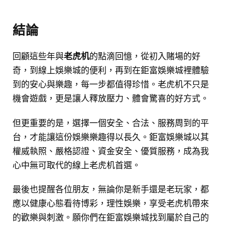
結論
回顧這些年與
老虎机
的點滴回憶，從初入賭場的好
奇，到線上娛樂城的便利，再到在鉅富娛樂城裡體驗
到的安心與樂趣，每一步都值得珍惜。老虎机不只是
機會遊戲，更是讓人釋放壓力、體會驚喜的好方式。
但更重要的是，選擇一個安全、合法、服務周到的平
台，才能讓這份娛樂樂趣得以長久。鉅富娛樂城以其
權威執照、嚴格認證、資金安全、優質服務，成為我
心中無可取代的線上老虎机首選。
最後也提醒各位朋友，無論你是新手還是老玩家，都
應以健康心態看待博彩，理性娛樂，享受老虎机帶來
的歡樂與刺激。願你們在鉅富娛樂城找到屬於自己的