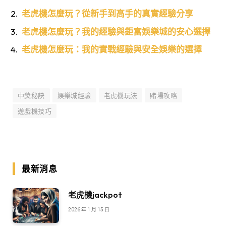
老虎機怎麼玩？從新手到高手的真實經驗分享
老虎機怎麼玩？我的經驗與鉅富娛樂城的安心選擇
老虎機怎麼玩：我的實戰經驗與安全娛樂的選擇
中獎秘訣
娛樂城經驗
老虎機玩法
賭場攻略
遊戲機技巧
最新消息
老虎機jackpot
2026 年 1 月 15 日