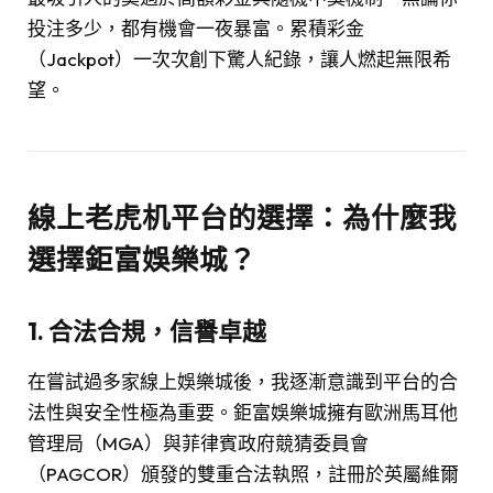
投注多少，都有機會一夜暴富。累積彩金
（Jackpot）一次次創下驚人紀錄，讓人燃起無限希
望。
線上老虎机平台的選擇：為什麼我
選擇鉅富娛樂城？
1. 合法合規，信譽卓越
在嘗試過多家線上娛樂城後，我逐漸意識到平台的合
法性與安全性極為重要。鉅富娛樂城擁有歐洲馬耳他
管理局（MGA）與菲律賓政府競猜委員會
（PAGCOR）頒發的雙重合法執照，註冊於英屬維爾