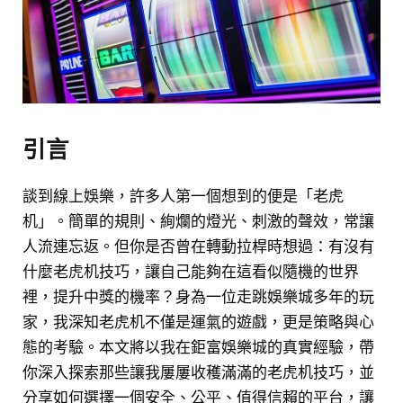
引言
談到線上娛樂，許多人第一個想到的便是「老虎
机」。簡單的規則、絢爛的燈光、刺激的聲效，常讓
人流連忘返。但你是否曾在轉動拉桿時想過：有沒有
什麼老虎机技巧，讓自己能夠在這看似隨機的世界
裡，提升中獎的機率？身為一位走跳娛樂城多年的玩
家，我深知老虎机不僅是運氣的遊戲，更是策略與心
態的考驗。本文將以我在鉅富娛樂城的真實經驗，帶
你深入探索那些讓我屢屢收穫滿滿的老虎机技巧，並
分享如何選擇一個安全、公平、值得信賴的平台，讓