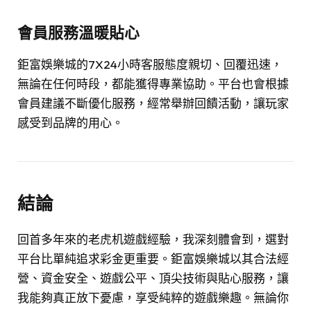
會員服務溫暖貼心
鉅富娛樂城的7X24小時客服態度親切、回覆迅速，
無論在任何時段，都能獲得專業協助。平台也會根據
會員建議不斷優化服務，經常舉辦回饋活動，讓玩家
感受到品牌的用心。
結論
回首多年來的老虎机遊戲經驗，我深刻體會到，選對
平台比單純追求彩金更重要。鉅富娛樂城以其合法經
營、資金安全、遊戲公平、頂尖技術與貼心服務，讓
我能夠真正放下憂慮，享受純粹的遊戲樂趣。無論你