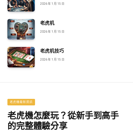
2026 年 1 月 15 日
老虎机
2026 年 1 月 15 日
老虎机技巧
2026 年 1 月 15 日
老虎機最新資訊
老虎機怎麼玩？從新手到高手
的完整體驗分享