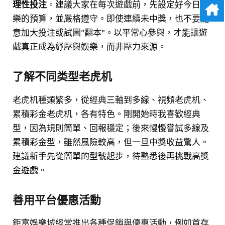
理性投注
。建議大家在每次遊戲前，先設定好今日娛
樂的預算，並嚴格遵守。即使連續未中獎，也不要隨
意加大投注或試圖“翻本”。以平常心參與，才能讓遊
戲真正成為紓壓與娛樂，而非壓力來源。
了解不同类型老虎机
老虎机種類繁多，從經典三軸到多線、視頻老虎机、
累積彩金老虎机，各有特色。剛開始時我喜歡經典
型，因為規則簡單、回報穩定；後來慢慢嘗試多線及
累積彩金型，雖然風險較高，但一旦中獎收益驚人。
建議新手先從簡單的型號起步，待熟悉後再挑戰高獎
金遊戲。
善用平台優惠活動
鉅富娛樂城經常推出各種促銷與優惠活動，例如首存