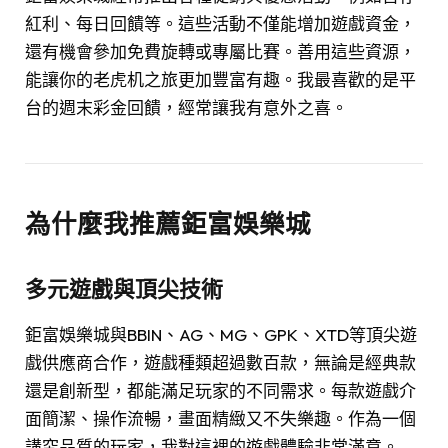
紅利、每日回饋等。這些活動不僅能增加遊戲資金，
還有機會參加免費旋轉或專屬比賽。善用這些資源，
能讓你的老虎机之旅更加豐富有趣。我最喜歡的是平
台的週末彩金回饋，經常讓我有意外之喜。
為什麼我推薦鉅富娛樂城
多元遊戲與頂尖技術
鉅富娛樂城與BBIN、AG、MG、GPK、XTD等頂尖遊
戲供應商合作，遊戲種類超過數百款，無論是經典款
還是創新型，都能滿足玩家的不同需求。每款遊戲介
面簡潔、操作流暢，畫面精緻又不失樂趣。作為一個
講究品質的玩家，我對這裡的遊戲體驗非常滿意。