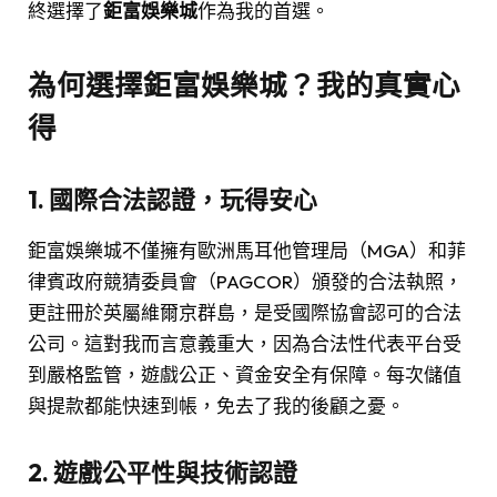
終選擇了
鉅富娛樂城
作為我的首選。
為何選擇鉅富娛樂城？我的真實心
得
1. 國際合法認證，玩得安心
鉅富娛樂城不僅擁有歐洲馬耳他管理局（MGA）和菲
律賓政府競猜委員會（PAGCOR）頒發的合法執照，
更註冊於英屬維爾京群島，是受國際協會認可的合法
公司。這對我而言意義重大，因為合法性代表平台受
到嚴格監管，遊戲公正、資金安全有保障。每次儲值
與提款都能快速到帳，免去了我的後顧之憂。
2. 遊戲公平性與技術認證