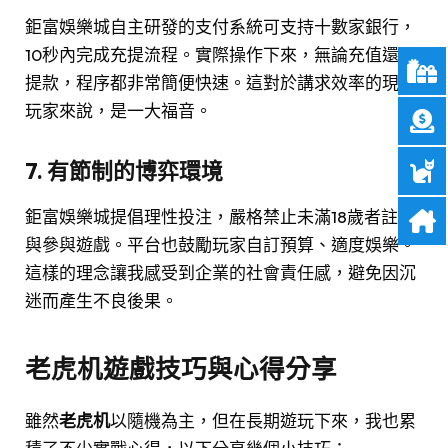
鉅富娛樂城自主研發的支付系統可支持十數家銀行，
10秒內完成充提流程。實際操作下來，無論充值還是
提款，程序都非常簡便快速。這對於講求效率的現代
玩家來說，是一大福音。
7. 有節制的博弈環境
鉅富娛樂城提倡理性投注，嚴格禁止未滿18歲者註冊
與參與遊戲。平台也鼓勵玩家自訂預算、適度娛樂。
這樣的理念讓我感受到企業的社會責任感，避免因沉
迷而產生不良後果。
老虎机遊戲技巧與心得分享
雖然
老虎机
以隨機為主，但在長期遊玩下來，我也累