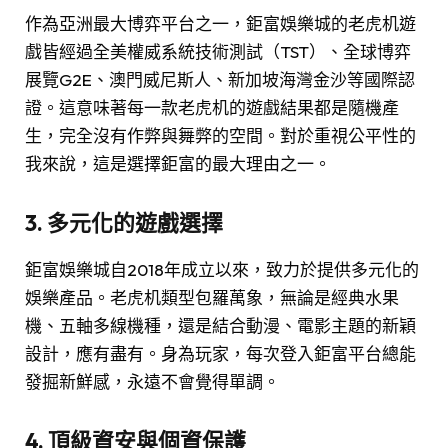
作為亞洲最大博弈平台之一，鉅富娛樂城的老虎机遊
戲皆經過全美權威系統技術測試（TST）、全球博弈
展覽G2E、澳門威尼斯人、新加坡海灣金沙等國際認
證。這意味著每一款老虎机的遊戲結果都是隨機產
生，完全沒有作弊與舞弊的空間。對於重視公平性的
我來說，這是選擇鉅富的最大理由之一。
3. 多元化的遊戲選擇
鉅富娛樂城自2018年成立以來，致力於提供多元化的
娛樂產品。老虎机類型包羅萬象，無論是經典水果
機、五軸多線機種，還是結合動漫、電影主題的新穎
設計，應有盡有。身為玩家，每次登入鉅富平台總能
發掘新鮮感，永遠不會覺得單調。
4. 頂級資安與個資保護