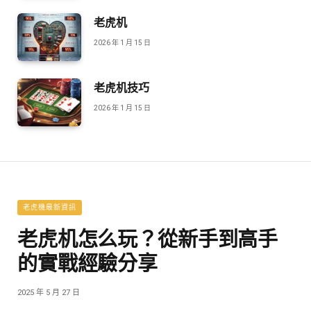
老虎机
2026 年 1 月 15 日
老虎机技巧
2026 年 1 月 15 日
老虎機最新資訊
老虎机怎么玩？從新手到高手
的實戰經驗分享
2025 年 5 月 27 日