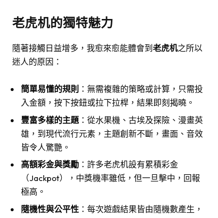
老虎机的獨特魅力
隨著接觸日益增多，我愈來愈能體會到
老虎机
之所以
迷人的原因：
簡單易懂的規則
：無需複雜的策略或計算，只需投
入金額，按下按鈕或拉下拉桿，結果即刻揭曉。
豐富多樣的主題
：從水果機、古埃及探險、漫畫英
雄，到現代流行元素，主題創新不斷，畫面、音效
皆令人驚艷。
高額彩金與獎勵
：許多老虎机設有累積彩金
（Jackpot），中獎機率雖低，但一旦擊中，回報
極高。
隨機性與公平性
：每次遊戲結果皆由隨機數產生，