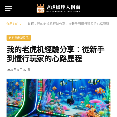
你目前在：
首頁
»
我的老虎机經驗分享：從新手到懂行玩家的心路歷程
老虎機最新資訊
我的老虎机經驗分享：從新手
到懂行玩家的心路歷程
2025 年 5 月 27 日