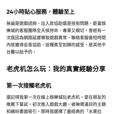
24小時貼心服務，體驗至上
無論是遊戲諮詢、出入款協助還是技術問題，鉅富娛
樂城的客服團隊全天候待命，專業又親切。曾經有一
次我因為網路延遲導致遊戲異常，聯絡客服後短時間
內就獲得妥善協助，這種賓至如歸的感受，是其他平
台難以給予的。
老虎机怎么玩：我的真實經驗分享
第一次接觸老虎机
還記得我第一次在線上娛樂城玩老虎机，是在朋友的
推薦下嘗試。初次進入遊戲大廳，被琳瑯滿目的主題
和繽紛畫面吸引。那時我選擇了最經典的「水果拉