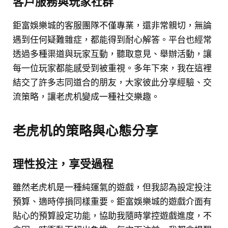
客戶服務與玩家社群
鉅富娛樂城的客服團隊不僅專業，還非常親切，無論
遇到任何疑難雜症，都能得到耐心解答。平台也經常
透過多種渠道與玩家互動，聽取意見、舉辦活動，讓
每一位玩家都能感受到被重視。多年下來，我在這裡
結交了許多志同道合的朋友，大家彼此分享經驗、交
流策略，讓老虎机變成一種社交樂趣。
老虎机的策略與心態分享
理性投注，享受過程
雖然老虎机是一種純運氣的遊戲，但我認為設定投注
預算、適時停損同樣重要。鉅富娛樂城的遊戲介面有
貼心的預算設定功能，協助我隨時掌控遊戲進度，不