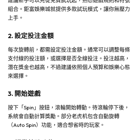
建議新手可以先從免費試玩起，熟悉遊戲規則和符號
組合。鉅富娛樂城就提供多款試玩模式，讓你無壓力
上手。
2. 設定投注金額
每次旋轉前，都需設定投注金額。通常可以調整每條
支付線的投注額，或選擇是否全線投注。投注越高，
潛在獎金也越高，不過建議依照個人預算和娛樂心態
來選擇。
3. 開始遊戲
按下「Spin」按鈕，滾輪開始轉動。待滾輪停下後，
系統會自動計算獎勵。部分老虎机包含自動旋轉
（Auto Spin）功能，適合想省時的玩家。