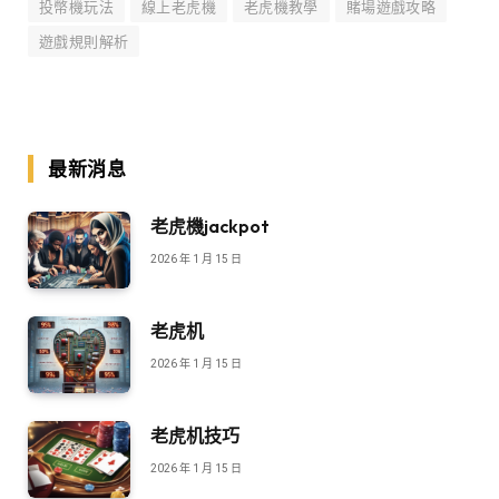
投幣機玩法
線上老虎機
老虎機教學
賭場遊戲攻略
遊戲規則解析
最新消息
老虎機jackpot
2026 年 1 月 15 日
老虎机
2026 年 1 月 15 日
老虎机技巧
2026 年 1 月 15 日