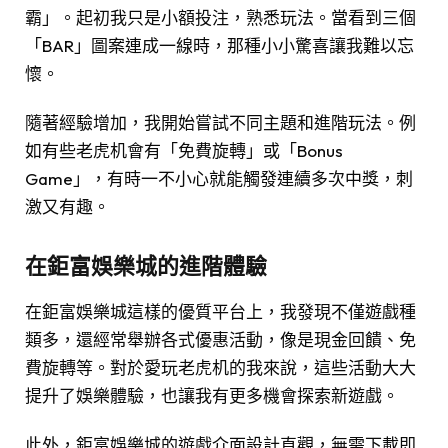
霸」。起初我只是小額投注，熟悉玩法。當看到三個
「BAR」圖案連成一線時，那種小小驚喜讓我難以忘
懷。
隨著經驗增加，我開始嘗試不同主題和進階玩法。例
如有些老虎机會有「免費旋轉」或「Bonus
Game」，有時一不小心就能觸發連續多次中獎，刺
激又有趣。
在鉅富娛樂城的進階體驗
在鉅富娛樂城這樣的優質平台上，我發現不僅遊戲種
類多，還經常舉辦各式優惠活動，像是現金回饋、免
費旋轉等。對於愛玩老虎机的我來說，這些活動大大
提升了娛樂體驗，也讓我有更多機會探索新遊戲。
此外，鉅富娛樂城的遊戲介面設計直觀，無需下載即