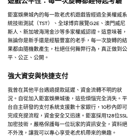
遊戲公平性：每一次旋轉都經得起考驗
鉅富娛樂城內的每一款老虎机遊戲皆經過全美權威系
統技術測試（TST）、全球博弈展覽G2E、澳門威尼
斯人、新加坡海灣金沙等多家權威認證。這意味著，
無論你是新手還是經驗豐富的老手，每一次旋轉的結
果都由隨機數產生，杜絕任何舞弊行為，真正做到公
平、公正、公開。
強大資安與快捷支付
我曾在其他平台遇過提款延遲、資金流轉不明的狀
況。自從加入鉅富娛樂城後，這些煩惱完全消失。平
台自主研發的支付系統支援數十家銀行，10秒內即可
完成充提流程，資金安全又迅速。鉅富採用128位SSL
加密技術，嚴格保護每一位玩家的資訊安全，資料絕
不外洩，讓我可以專心享受老虎机帶來的樂趣。