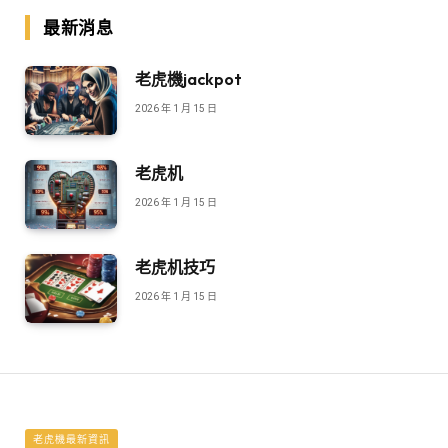
最新消息
老虎機jackpot
2026 年 1 月 15 日
老虎机
2026 年 1 月 15 日
老虎机技巧
2026 年 1 月 15 日
老虎機最新資訊