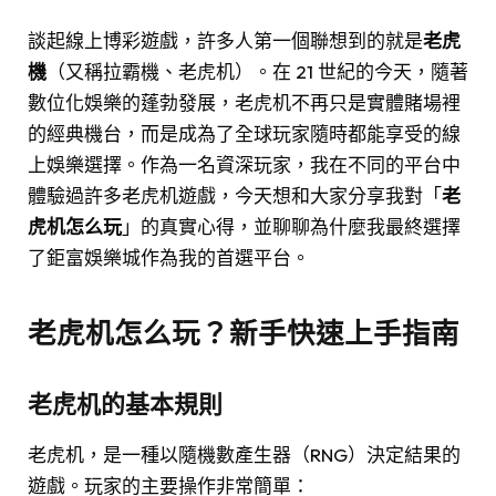
談起線上博彩遊戲，許多人第一個聯想到的就是
老虎
機
（又稱拉霸機、老虎机）。在 21 世紀的今天，隨著
數位化娛樂的蓬勃發展，老虎机不再只是實體賭場裡
的經典機台，而是成為了全球玩家隨時都能享受的線
上娛樂選擇。作為一名資深玩家，我在不同的平台中
體驗過許多老虎机遊戲，今天想和大家分享我對「
老
虎机怎么玩
」的真實心得，並聊聊為什麼我最終選擇
了鉅富娛樂城作為我的首選平台。
老虎机怎么玩？新手快速上手指南
老虎机的基本規則
老虎机，是一種以隨機數產生器（RNG）決定結果的
遊戲。玩家的主要操作非常簡單：