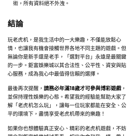
術，所有資料絕不外洩。
結論
玩老虎机，是我生活中的一大樂趣，不僅能放鬆心
情，也讓我有機會接觸世界各地不同主題的遊戲。但
無論你是新手還是老手，「選對平台」永遠是最關鍵
的一步。鉅富娛樂城以其合法性、公平性、資安與貼
心服務，成為我心中最值得信賴的選擇。
最後再次提醒，
請務必年滿18歲才可參與博彩遊戲
，
並保持理性娛樂的心態。希望我的經驗能幫助大家了
解「老虎机怎么玩」，讓每一位玩家都能在安全、公
平的環境下，盡情享受老虎机帶來的樂趣！
如果你也想體驗真正安心、精彩的老虎机遊戲，不妨