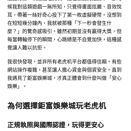
候我對這類遊戲一無所知，只覺得畫面炫麗、音效悅
耳，帶著一絲好奇心投下了第一枚虛擬硬幣。沒想到
在短短幾分鐘內，我就被那種「下一秒會發生什
麼？」的驚奇感吸引。雖然初期並沒有贏得大獎，但
每當轉輪停下的瞬間，心跳總是不自覺加快，這種感
覺讓人難以抗拒。
我很快發現，並非所有老虎机平台都值得信賴。有些
網站操作複雜，甚至讓人擔心資金與個資安全。直到
我遇見了鉅富娛樂城，才真正體會到什麼叫做「安心
娛樂」。
為何選擇鉅富娛樂城玩老虎机
正規執照與國際認證，玩得更安心