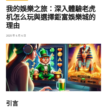
我的娛樂之旅：深入體驗老虎
机怎么玩與選擇鉅富娛樂城的
理由
2025 年 6 月 6 日
引言