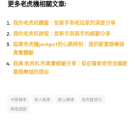
更多老虎機相關文章:
我的老虎机體驗：從新手到老玩家的深度分享
我的老虎机旅程：從新手到高手的經驗分享
追尋老虎機jackpot的心跳時刻：我的鉅富娛樂城
真實體驗
我與 老虎机 的真實經驗分享：從初嘗新奇到信賴鉅
富娛樂城的理由
中獎機率
真人娛樂
線上賭博
老虎機技巧
賭場遊戲