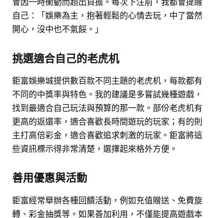
會因一時衝動而超出負擔。每次下注前，我都會提醒
自己：「娛樂為主，抱著輕鬆的心情去玩，中了當然
開心，沒中也不氣餒。」
挑選適合自己的老虎机
鉅富娛樂城提供數百款不同主題的老虎机，每款都有
不同的中獎率與特色。我的建議是多嘗試幾種遊戲，
找到最適合自己玩法與預算的那一款。部份老虎机有
更高的返還率，適合喜歡長時間遊玩的玩家；有的則
主打高倍彩金，適合喜歡追求刺激的玩家。鉅富將這
些資訊標示得非常清楚，選擇起來格外方便。
善用優惠與活動
鉅富經常舉辦各種回饋活動，例如充值贈送、免費旋
轉、彩金抽獎等。如果善加利用，不僅能提高遊戲本