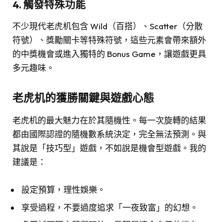
4. 觸發特殊功能
不少現代老虎机包含 Wild（百搭）、Scatter（分散
符號）、獎勵關卡等特殊符號，這些元素會帶來額外
的中獎機會或進入獨特的 Bonus Game，讓遊戲更具
多元趣味。
老虎机的獲勝關鍵與遊戲心態
老虎机的最大魅力在於其隨機性。每一次旋轉的結果
都由國際認證的隨機數系統決定，完全無法預測。與
其說是「技巧型」遊戲，不如說是機會型遊戲。我的
建議是：
設定預算，理性娛樂。
享受過程，不要過度追求「一夜致富」的幻想。