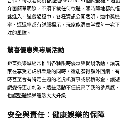
合作，每款老虎机都經過GEOTRUST國際認證。遊戲
介面簡單明瞭，不須下載任何軟體，隨時隨地都能輕
鬆進入。遊戲過程中，各種資訊公開透明，連中獎機
率、返還率都有詳細標示，玩家能清楚掌握每一次下
注的風險。
驚喜優惠與專屬活動
鉅富娛樂城經常推出各種限時優惠與促銷活動，讓玩
家在享受老虎机樂趣的同時，還能獲得額外回饋。有
時甚至會有特定主題的老虎机賽事或累積彩金，讓遊
戲變得更加刺激。這些活動不僅提高了我的參與感，
也讓整體娛樂體驗大大升級。
安全與責任：健康娛樂的保障