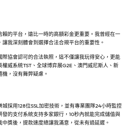
信賴的平台，遠比一時的高額彩金更重要。我曾經在一
，讓我深刻體會到選擇合法合規平台的重要性。
國際協會認可的合法執照，這不僅讓我玩得安心，更能
權威系統TST、全球博弈展G2E、澳門威尼斯人、新
隨機，沒有舞弊疑慮。
採用128位SSL加密技術，並有專業團隊24小時監控
研發的支付系統支持多家銀行，10秒內就能完成儲值與
我中獎後，提款速度總讓我滿意，從未有過延遲。