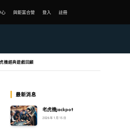
中心
與鉅富合營
登入
註冊
虎機經典遊戲回顧
最新消息
老虎機jackpot
2026 年 1 月 15 日