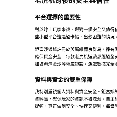
老虎机背後的安全與信任
平台選擇的重要性
對於線上玩家來說，選對一個安全又值得
些小型平台遭遇過卡帳、出款困難的情況
鉅富娛樂城註冊於英屬維爾京群島，擁有
確保資金安全。每款老虎机遊戲都經過全美
加坡海灣金沙等權威認證，遊戲數據完全
資料與資金的雙重保障
我特別重視個人資料與資金安全。鉅富娛樂城
資料庫，確保玩家的資訊不被洩漏。自主
提領，真正做到安全、快速又便利。每當