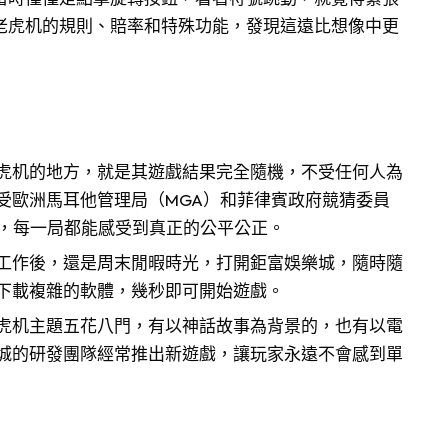
老虎机的規則、賠率和特殊功能，發現這遠比想像中更
虎机的地方，就是其遊戲結果完全隨機，不受任何人為
受歐洲馬耳他管理局（MGA）和菲律賓政府競猜委員
玩，每一局都能感受到真正的公平公正。
工作後，還是周末閒暇時光，打開鉅富娛樂城，隨時隨
下載複雜的軟體，幾秒即可開始遊戲。
虎机主題五花八門，有以神話故事為背景的，也有以電
城的研發團隊經常推出新遊戲，讓玩家永遠不會感到單