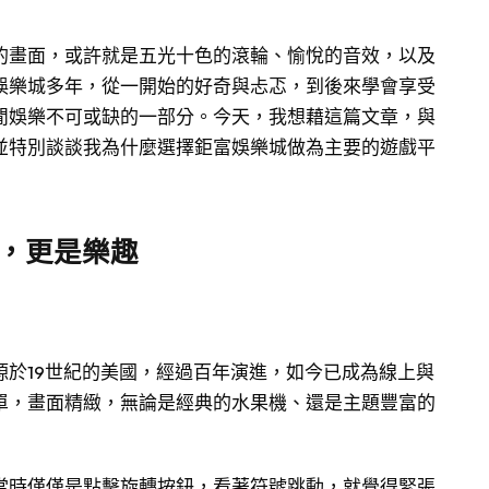
的畫面，或許就是五光十色的滾輪、愉悅的音效，以及
娛樂城多年，從一開始的好奇與忐忑，到後來學會享受
閒娛樂不可或缺的一部分。今天，我想藉這篇文章，與
並特別談談我為什麼選擇鉅富娛樂城做為主要的遊戲平
，更是樂趣
於19世紀的美國，經過百年演進，如今已成為線上與
單，畫面精緻，無論是經典的水果機、還是主題豐富的
當時僅僅是點擊旋轉按鈕，看著符號跳動，就覺得緊張