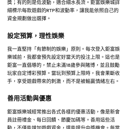
獎；有的則是低波動，適合細水長流。鉅富娛樂城詳
細標示每款遊戲的RTP和波動率，讓我能依照自己的
資金規劃做出選擇。
設定預算，理性娛樂
我一直堅持「有節制的娛樂」原則。每次登入鉅富娛
樂城前，我都會預先設定好當天的投注上限。這也是
鉅富一直倡導的，禁止未滿18歲參與賭博，並且鼓勵
玩家自定博彩預算。當玩到預算上限時，我會果斷收
手，享受遊戲帶來的刺激，而不是被輸贏情緒左右。
善用活動與優惠
鉅富娛樂城經常推出各式各樣的優惠活動，像是新會
員註冊禮金、每日回饋、節慶加碼等。善用這些活
動，不僅能增加遊戲資金，還能提升中獎機會。每當