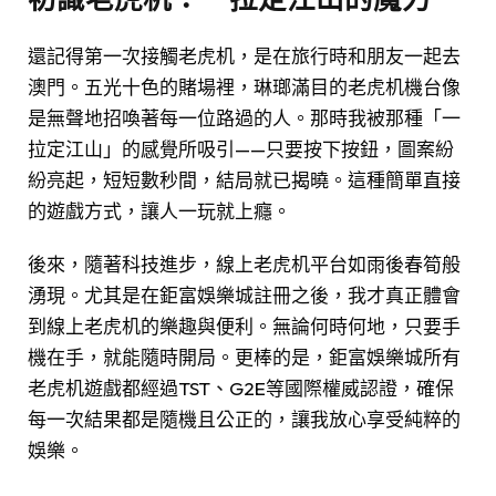
還記得第一次接觸老虎机，是在旅行時和朋友一起去
澳門。五光十色的賭場裡，琳瑯滿目的老虎机機台像
是無聲地招喚著每一位路過的人。那時我被那種「一
拉定江山」的感覺所吸引——只要按下按鈕，圖案紛
紛亮起，短短數秒間，結局就已揭曉。這種簡單直接
的遊戲方式，讓人一玩就上癮。
後來，隨著科技進步，線上老虎机平台如雨後春筍般
湧現。尤其是在鉅富娛樂城註冊之後，我才真正體會
到線上老虎机的樂趣與便利。無論何時何地，只要手
機在手，就能隨時開局。更棒的是，鉅富娛樂城所有
老虎机遊戲都經過TST、G2E等國際權威認證，確保
每一次結果都是隨機且公正的，讓我放心享受純粹的
娛樂。