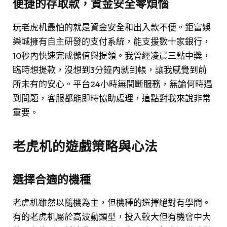
便捷的存取款，資金安全零煩惱
玩老虎机最怕的就是資金安全和出入款不便。鉅富娛
樂城擁有自主研發的支付系統，能支援數十家銀行，
10秒內快速完成儲值與提領。我曾經凌晨三點中獎，
臨時想提款，沒想到3分鐘內就到帳，讓我感覺到前
所未有的安心。平台24小時無間斷服務，無論何時遇
到問題，客服都能即時協助處理，這點對我來說非常
重要。
老虎机的遊戲策略與心法
選擇合適的機種
老虎机雖然以隨機為主，但機種的選擇絕對有學問。
有的老虎机屬於高波動類型，投入較大但有機會中大