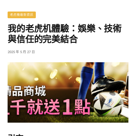
老虎機最新資訊
我的老虎机體驗：娛樂、技術
與信任的完美結合
2025 年 5 月 27 日