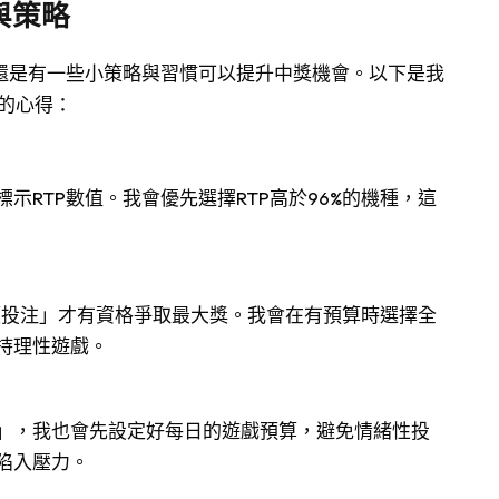
與策略
還是有一些小策略與習慣可以提升中獎機會。以下是我
來的心得：
示RTP數值。我會優先選擇RTP高於96%的機種，這
「全額投注」才有資格爭取最大獎。我會在有預算時選擇全
持理性遊戲。
」，我也會先設定好每日的遊戲預算，避免情緒性投
陷入壓力。