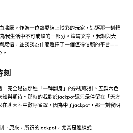
人熱血沸騰。作為一位熱愛線上博彩的玩家，追逐那一刻轉
經成為我生活中不可或缺的一部分。這篇文章，我想與大
經驗與感悟，並談談為什麼選擇了一個值得信賴的平台——
心。
時刻
機，完全是被那種「一轉翻身」的夢想吸引。五顏六色
與期待。那時的我對於jackpot還只是停留在「天方
聊天室中歡呼雀躍，因為中了jackpot，那一刻我明
制。原來，所謂的jackpot，尤其是連線式