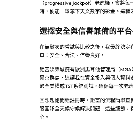
（progressive jackpot）老
時，便能一舉奪下天文數字的彩金。這種未知
選擇安全與信譽兼備的平台
在無數次的嘗試與比較之後，我最終決定在鉅
單：安全、合法、信譽良好。
鉅富娛樂城擁有歐洲馬耳他管理局（MGA
爾京群島，這讓我在資金投入與個人資料
過全美權威TST系統測試，確保每一次老
回想起剛開始註冊時，鉅富的流程簡單直覺
服團隊全天候守候解決問題。這些細節，
心。