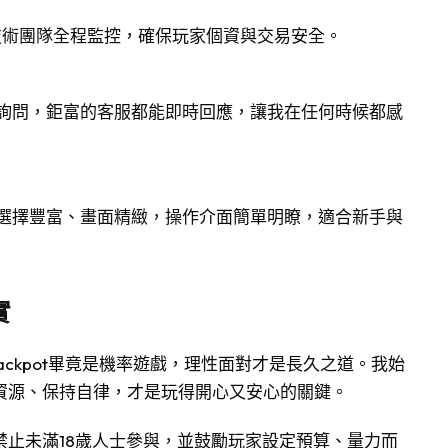
小時技術團隊全程監控，確保玩家個資與交易安全。
詢問，鉅富的客服都能即時回應，讓我在任何時候都感
選擇豐富、畫面精緻，操作介面簡單明瞭，適合新手與
實
ckpot畢竟是機率遊戲，理性面對才是長久之道。我始
資源、保持自律，才是玩得開心又安心的關鍵。
止未滿18歲人士參與，並鼓勵玩家設定預算、量力而