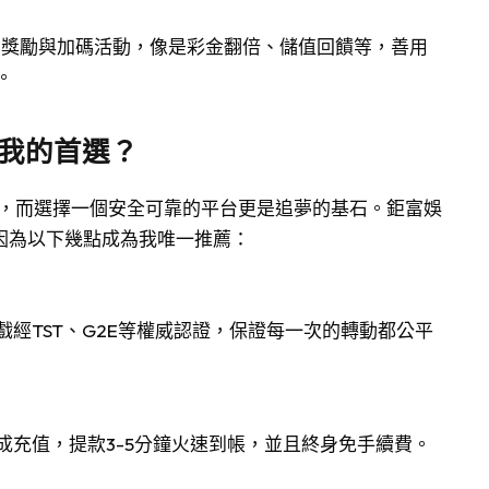
相關的獎勵與加碼活動，像是彩金翻倍、儲值回饋等，善用
。
我的首選？
驚喜，而選擇一個安全可靠的平台更是追夢的基石。鉅富娛
因為以下幾點成為我唯一推薦：
經TST、G2E等權威認證，保證每一次的轉動都公平
成充值，提款3-5分鐘火速到帳，並且終身免手續費。