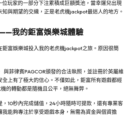
虎機，會將每一位玩家的一部分下注累積成巨額獎池，當幸運兒出現
與期望的交織，正是老虎機jackpot最迷人的地方。
——我的鉅富娛樂城體驗
富娛樂城投入我的老虎機jackpot之旅。原因很簡
）與菲律賓PAGCOR頒發的合法執照，並註冊於英屬維
安全上有了極大的信心。不僅如此，鉅富所有遊戲都經
虎機的轉動都是隨機且公平，絕無舞弊。
，10秒內完成儲值，24小時隨時可提款，還有專業客
讓我能夠專注於享受遊戲本身，無需為資金與個資擔