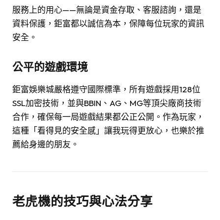
服務上的用心——無論是資金存取、客服諮詢，還是
資料保護，鉅富都以誠信為本，保障每位玩家的資訊
安全。
公平的遊戲環境
鉅富娛樂城嚴格遵守國際標準，所有遊戲採用128位
SSL加密技術，並與BBIN、AG、MG等頂尖廠商技術
合作，確保每一局遊戲結果都公正公開。作為玩家，
這種「看得見的安全感」讓我玩得更放心，也樂於推
薦給身邊的朋友。
老虎機的技巧與心法分享