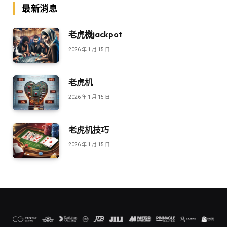
最新消息
老虎機jackpot
2026 年 1 月 15 日
老虎机
2026 年 1 月 15 日
老虎机技巧
2026 年 1 月 15 日