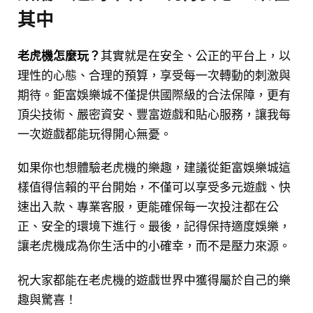
其中
老虎機怎麼玩？
其實就是在安全、公正的平台上，以
理性的心態、合理的預算，享受每一次轉動的刺激與
期待。鉅富娛樂城不僅提供國際級的合法保障，更有
頂尖技術、嚴密資安、豐富遊戲和貼心服務，讓我每
一次遊戲都能玩得開心無憂。
如果你也想體驗老虎機的樂趣，建議從鉅富娛樂城這
樣值得信賴的平台開始，不僅可以享受多元遊戲、快
速出入款、專業客服，更能確保每一次投注都在公
正、安全的環境下進行。最後，記得保持適度娛樂，
讓老虎機成為你生活中的小確幸，而不是壓力來源。
祝大家都能在老虎機的遊戲世界中獲得屬於自己的樂
趣與驚喜！