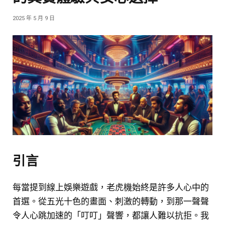
2025 年 5 月 9 日
引言
每當提到線上娛樂遊戲，老虎機始終是許多人心中的
首選。從五光十色的畫面、刺激的轉動，到那一聲聲
令人心跳加速的「叮叮」聲響，都讓人難以抗拒。我