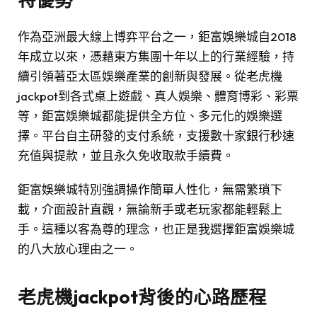
作為亞洲最大線上博弈平台之一，鉅富娛樂城自2018
年成立以來，憑藉東方集團十年以上的行業經驗，持
續引領著亞太區娛樂產業的創新與發展。從老虎機
jackpot到各式桌上遊戲、真人娛樂、體育博彩、彩票
等，鉅富娛樂城都能提供全方位、多元化的娛樂選
擇。平台自主研發的支付系統，支援數十家銀行秒速
充值與提款，並且永久免收取款手續費。
鉅富娛樂城特別強調操作簡單人性化，無需繁瑣下
載，介面設計直觀，無論新手或老玩家都能輕鬆上
手。這種以客為尊的理念，也正是我選擇鉅富娛樂城
的八大放心理由之一。
老虎機jackpot背後的心路歷程