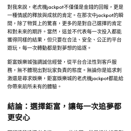
對我來說，老虎機jackpot不僅僅是金錢的回報，更是
一種情感的釋放與成就的肯定。在那次中jackpot的瞬
間，除了物質上的驚喜，更多的是對自己選擇的肯定
和對未來的期許。當然，這並不代表每一次投入都能
獲得同樣的結果，但只要在合法、安全、公正的平台
遊玩，每一次轉動都是對夢想的追逐。
鉅富娛樂城強調誠信經營，從平台合法性到客戶服
務，無不體現出對玩家負責的態度。無論你是追求刺
激還是尋求娛樂，鉅富娛樂城的老虎機jackpot都能給
你帶來前所未有的體驗。
結論：選擇鉅富，讓每一次追夢都
更安心