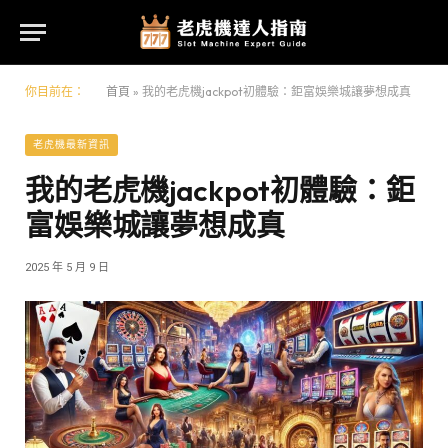
你目前在：
首頁
»
我的老虎機jackpot初體驗：鉅富娛樂城讓夢想成真
老虎機最新資訊
我的老虎機jackpot初體驗：鉅
富娛樂城讓夢想成真
2025 年 5 月 9 日