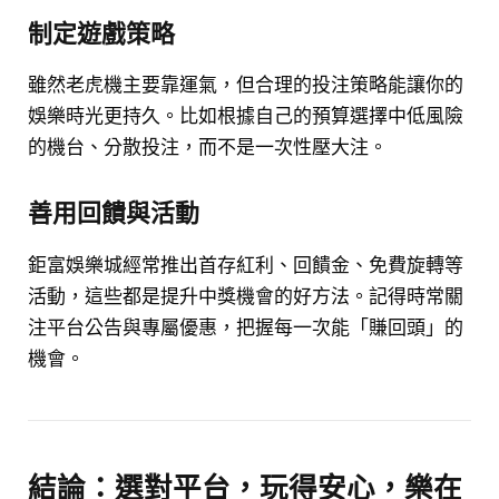
制定遊戲策略
雖然老虎機主要靠運氣，但合理的投注策略能讓你的
娛樂時光更持久。比如根據自己的預算選擇中低風險
的機台、分散投注，而不是一次性壓大注。
善用回饋與活動
鉅富娛樂城經常推出首存紅利、回饋金、免費旋轉等
活動，這些都是提升中獎機會的好方法。記得時常關
注平台公告與專屬優惠，把握每一次能「賺回頭」的
機會。
結論：選對平台，玩得安心，樂在