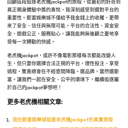
回顧這段追逐老虎機jackpot的旅程，從最初的好奇到
真正親身體驗中獎的喜悅，我深刻感受到選對平台的
重要性。鉅富娛樂城不僅給予我金錢上的收穫，更帶
來了安全、信任與無限可能。平台的合法性、資金安
全、遊戲公正、服務貼心，讓我能夠無後顧之憂地享
受每一次轉動的快感。
老虎機jackpot，或許不像電影那樣每次都能改變人
生，但只要你選擇合法正規的平台，理性投注、享受
過程，驚喜總會在不經意間降臨。選品牌，當然選鉅
富。讓我們一起在安全、公平的環境下，繼續追逐屬
於自己的jackpot夢想吧！
更多老虎機相關文章:
我在鉅富娛樂城追逐老虎機jackpot的真實旅程