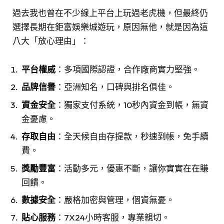
過去我也曾在不少線上平台上玩過老虎機，但最終仍
選擇長期在鉅富娛樂城遊玩，原因無他，就是因為這
八大「放心理由」：
平台權威
：多項國際認證，合作廠商實力堅強。
品牌信譽
：亞洲知名，口碑與排名俱佳。
資金安全
：獨家支付系統，10秒內資金到帳，無資
金憂慮。
存取自由
：全天候自由存提款，秒速到帳，免手續
費。
獎勵豐富
：活動多元，優惠不斷，讓你實實在在賺
回饋。
數據安全
：嚴格加密與管理，個資無憂。
貼心服務
：7X24小時客服，專業親切。