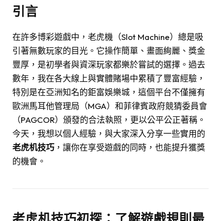
引言
在許多博彩遊戲中，老虎機（Slot Machine）總是吸
引著無數玩家的目光。它操作簡單、畫面絢麗、獎金
豐厚，是初學者與資深玩家都樂於嘗試的選擇。過去
數年，我在各大線上與實體賭場中累積了豐富經驗，
特別是在亞洲知名的鉅富娛樂城，這個平台不僅擁有
歐洲馬耳他管理局（MGA）和菲律賓政府競猜委員會
（PAGCOR）頒發的合法執照，更以公平公正著稱。
今天，我想以個人經驗，與大家深入分享一些實用的
老虎机技巧
，讓你在享受遊戲的同時，也能提升獲獎
的機會。
老虎机技巧初探：了解遊戲規則最