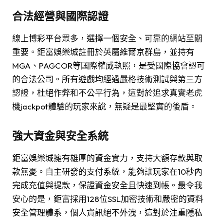
合法經營與國際認證
線上博彩平台眾多，選擇一個安全、可靠的網站至關
重要。鉅富娛樂城註冊於英屬維爾京群島，並持有
MGA、PAGCOR等國際權威執照，是受國際協會認可
的合法公司。所有遊戲均經過嚴格技術測試與第三方
認證，杜絕作弊和不公平行為，這對於追求真實老虎
機jackpot體驗的玩家來說，無疑是最堅實的後盾。
強大資金與安全系統
鉅富娛樂城擁有雄厚的資金實力，支持大額存款與取
款無憂。自主研發的支付系統，能夠讓玩家在10秒內
完成充值與提款，保證資金安全且快速到帳。最令我
安心的是，鉅富採用128位SSL加密技術和嚴密的資料
安全管理體系，個人資訊絕不外洩，這對於注重隱私