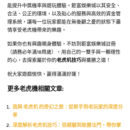
能提升中獎機率與遊玩體驗。鉅富娛樂城以其安全、
合法、公正的環境，以及貼心的服務與高效的資金管
理系統，讓每一位玩家都能在無後顧之憂的狀態下盡
情享受老虎機帶來的樂趣。
如果你也有興趣親身體驗，不妨到鉅富娛樂城註冊
（請務必年滿18周歲），用自己的一雙手與一顆理性
的心，去探索屬於你的
老虎机技巧
與獲勝之道！
祝大家遊戲愉快，贏得滿滿好運！
更多老虎機相關文章:
我與 老虎机 的奇幻之旅：從新手到老玩家的深度分
享
深度解析老虎机技巧：從經驗到致勝法門，帶你掌