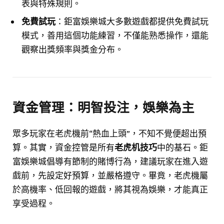
表與特殊規則。
免費試玩
：鉅富娛樂城大多數遊戲都提供免費試玩
模式，善用這個功能練習，不僅能熟悉操作，還能
觀察出獎頻率與獎金分布。
資金管理：明智投注，娛樂為主
眾多玩家在老虎機前“熱血上頭”，不知不覺便超出預
算。其實，資金控管是所有
老虎机技巧
中的基石。鉅
富娛樂城倡導有節制的賭博行為，建議玩家在進入遊
戲前，先設定好預算，並嚴格遵守。畢竟，老虎機屬
於高機率、低回報的遊戲，將其視為娛樂，才能真正
享受過程。