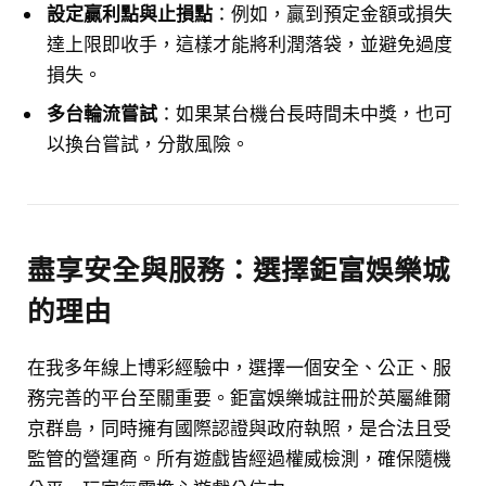
設定贏利點與止損點
：例如，贏到預定金額或損失
達上限即收手，這樣才能將利潤落袋，並避免過度
損失。
多台輪流嘗試
：如果某台機台長時間未中獎，也可
以換台嘗試，分散風險。
盡享安全與服務：選擇鉅富娛樂城
的理由
在我多年線上博彩經驗中，選擇一個安全、公正、服
務完善的平台至關重要。鉅富娛樂城註冊於英屬維爾
京群島，同時擁有國際認證與政府執照，是合法且受
監管的營運商。所有遊戲皆經過權威檢測，確保隨機