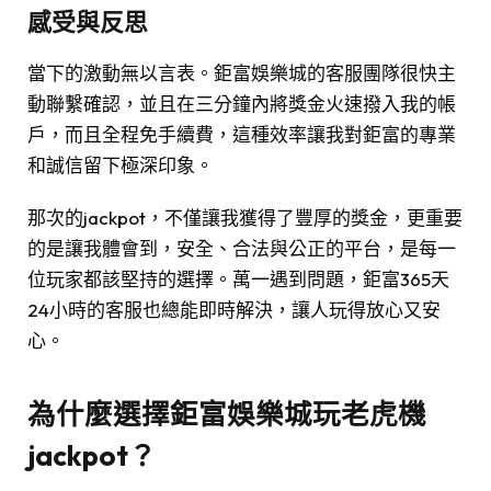
感受與反思
當下的激動無以言表。鉅富娛樂城的客服團隊很快主
動聯繫確認，並且在三分鐘內將獎金火速撥入我的帳
戶，而且全程免手續費，這種效率讓我對鉅富的專業
和誠信留下極深印象。
那次的jackpot，不僅讓我獲得了豐厚的獎金，更重要
的是讓我體會到，安全、合法與公正的平台，是每一
位玩家都該堅持的選擇。萬一遇到問題，鉅富365天
24小時的客服也總能即時解決，讓人玩得放心又安
心。
為什麼選擇鉅富娛樂城玩老虎機
jackpot？