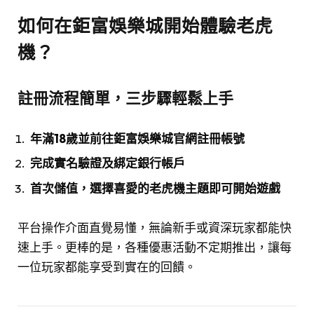
如何在鉅富娛樂城開始體驗老虎
機？
註冊流程簡單，三步驟輕鬆上手
年滿18歲並前往鉅富娛樂城官網註冊帳號
完成實名驗證及綁定銀行帳戶
首次儲值，選擇喜愛的老虎機主題即可開始遊戲
平台操作介面直覺易懂，無論新手或資深玩家都能快
速上手。更棒的是，各種優惠活動不定期推出，讓每
一位玩家都能享受到實在的回饋。