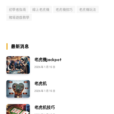
初學者指南
線上老虎機
老虎機技巧
老虎機玩法
賭場遊戲教學
最新消息
老虎機jackpot
2026 年 1 月 15 日
老虎机
2026 年 1 月 15 日
老虎机技巧