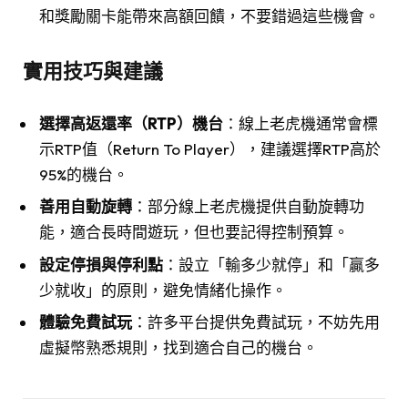
和獎勵關卡能帶來高額回饋，不要錯過這些機會。
實用技巧與建議
選擇高返還率（RTP）機台
：線上老虎機通常會標
示RTP值（Return To Player），建議選擇RTP高於
95%的機台。
善用自動旋轉
：部分線上老虎機提供自動旋轉功
能，適合長時間遊玩，但也要記得控制預算。
設定停損與停利點
：設立「輸多少就停」和「贏多
少就收」的原則，避免情緒化操作。
體驗免費試玩
：許多平台提供免費試玩，不妨先用
虛擬幣熟悉規則，找到適合自己的機台。