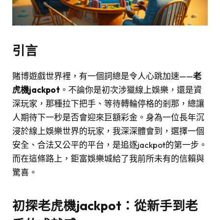
引言
賭博遊戲世界裡，有一個詞總是令人心跳加速——
老
虎機jackpot
。不論你是初次涉獵線上娛樂，還是資
深玩家，那種拉下把手、等待轉輪停格的剎那，總讓
人期待下一秒是否會迎來巨額彩金。身為一位長年沉
浸於線上娛樂世界的玩家，我深深體會到，選擇一個
安全、合法又公平的平台，是追逐jackpot的第一步。
而在這條路上，鉅富娛樂城給了我前所未有的信賴與
驚喜。
初探老虎機jackpot：從新手到老