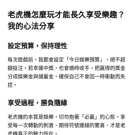
老虎機怎麼玩才能長久享受樂趣？
我的心法分享
設定預算，保持理性
每次遊戲前，我都會設定「今日娛樂預算」，絕不超
額投注。若幸運中獎，也會適時收手，把贏得的獎金
分成娛樂金與儲蓄金，確保自己不會因一時衝動而失
控。
享受過程，勝負隨緣
老虎機的本質是娛樂，切勿抱著「必贏」的心態。享
受每一次轉動的刺激、期待符號連線的驚喜，才是老
虎機真正的魅力所在。