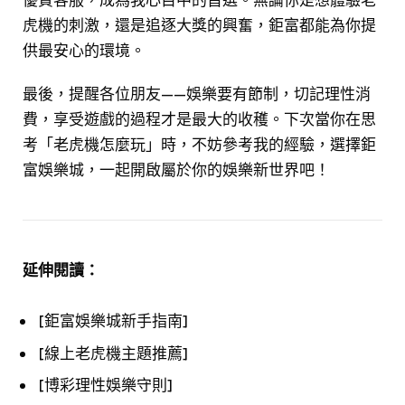
虎機的刺激，還是追逐大獎的興奮，鉅富都能為你提
供最安心的環境。
最後，提醒各位朋友——娛樂要有節制，切記理性消
費，享受遊戲的過程才是最大的收穫。下次當你在思
考「老虎機怎麼玩」時，不妨參考我的經驗，選擇鉅
富娛樂城，一起開啟屬於你的娛樂新世界吧！
延伸閱讀：
[鉅富娛樂城新手指南]
[線上老虎機主題推薦]
[博彩理性娛樂守則]