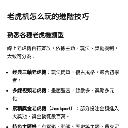
老虎机怎么玩的進階技巧
熟悉各種老虎機類型
線上老虎機百花齊放，依據主題、玩法、獎勵機制，
大致可分為：
經典三軸老虎機
：玩法簡單，復古風格，適合初學
者。
多線視頻老虎機
：畫面豐富，線數多，獎勵多元
化。
累積獎金老虎機（Jackpot）
：部分投注金額進入
大獎池，獎金動輒數百萬。
特色主題機
：有電影、動漫、歷史等主題，帶來沉