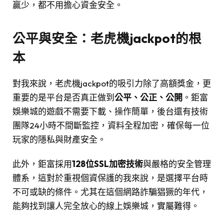
贏少，都不用擔心資金安全。
公平與安全：老虎機jackpot的根
本
對我來說，老虎機jackpot的吸引力除了高額獎金，更
重要的是平台是否真正做到
公平、公正、公開
。鉅富
娛樂城的遊戲不需要下載、操作簡單，後台還有技術
團隊24小時不間斷監控，資料全程加密，確保每一位
玩家的隱私與財產安全。
此外，鉅富採用
128位SSL加密技術
與嚴格的安全管理
體系，這對於重視個資保護的我來說，是選擇平台時
不可或缺的條件。尤其在這個網路詐騙猖獗的年代，
能夠找到讓人完全放心的線上娛樂城，實屬難得。