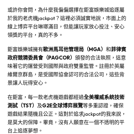
或許你會問，為什麼我偏偏選擇在鉅富娛樂城追逐屬
於我的老虎機jackpot？這裡必須誠實地說，市面上的
線上博弈平台琳瑯滿目，但能讓玩家放心投注、安心
領獎的平台，真的不多。
鉅富娛樂城擁有
歐洲馬耳他管理局（MGA）
和
菲律賓
政府競猜委員會（PAGCOR）
頒發的合法執照，這意
味著它的運營受到國際與政府雙重監管。註冊於英屬
維爾京群島，是受國際協會認可的合法公司，這些背
景讓人玩得安心。
在鉅富，每一款老虎機遊戲都經過
全美權威系統技術
測試（TST）
及
G2E全球博弈展覽
等多重認證，確保
遊戲結果隨機且公正。這對於追求jackpot的我來說，
是莫大的保障。畢竟，沒有人願意在一個不透明的平
台上追逐夢想。