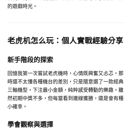
的遊戲時光。
老虎机怎么玩：個人實戰經驗分享
新手階段的探索
回憶我第一次嘗試老虎機時，心情既興奮又忐忑。那
時還不太懂各種機台的差別，只是隨意選了一款經典
三軸機型，下注最小金額，純粹感受轉動的樂趣。雖
然初期中獎不多，但每當看到連線獲勝，還是會有種
小確幸。
學會觀察與選擇