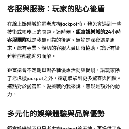
客服與服務：玩家的貼心後盾
在線上娛樂城追逐老虎機jackpot時，難免會遇到一些
技術或帳務上的問題。這時候，
鉅富娛樂城的24小時
客服團隊
就是我最可靠的後盾。無論是深夜還是周
末，總有專業、親切的客服人員即時協助，讓所有疑
難雜症都能迎刃而解。
鉅富還會不定期舉辦各種優惠活動與促銷，讓玩家除
了老虎機jackpot之外，還能體驗到更多驚喜與回饋。
這點對於愛嘗鮮、愛挑戰的我來說，無疑是額外的動
力。
多元化的娛樂體驗與品牌優勢
鉅富娛樂城不只是老虎機jackpot的天地，更提供了多