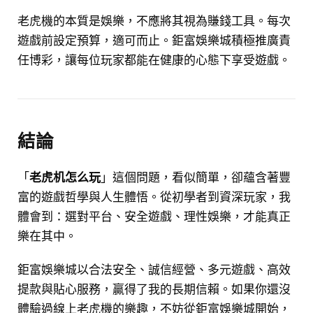
老虎機的本質是娛樂，不應將其視為賺錢工具。每次
遊戲前設定預算，適可而止。鉅富娛樂城積極推廣責
任博彩，讓每位玩家都能在健康的心態下享受遊戲。
結論
「
老虎机怎么玩
」這個問題，看似簡單，卻蘊含著豐
富的遊戲哲學與人生體悟。從初學者到資深玩家，我
體會到：選對平台、安全遊戲、理性娛樂，才能真正
樂在其中。
鉅富娛樂城以合法安全、誠信經營、多元遊戲、高效
提款與貼心服務，贏得了我的長期信賴。如果你還沒
體驗過線上老虎機的樂趣，不妨從鉅富娛樂城開始，