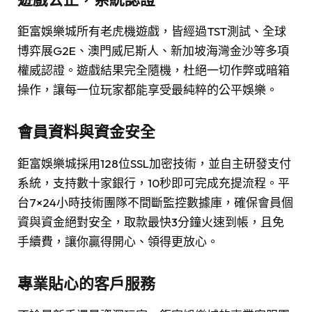
鉅富娛樂城所有老虎機遊戲，皆經過TST測試、全球
博弈展G2E、澳門威尼斯人、新加坡海灣金沙等多項
權威認證。遊戲結果完全隨機，杜絕一切作弊或暗箱
操作，讓每一位玩家都能享受最純粹的公平娛樂。
會員資料與資金安全
鉅富娛樂城採用128位SSL加密技術，並自主研發支付
系統，支持數十家銀行，10秒即可完成充提流程。平
台7×24小時技術團隊不間斷監控數據庫，確保會員個
資與資金絕對安全，取款最快3分鐘火速到帳，且免
手續費，讓你贏得開心、領得更放心。
專業貼心的客戶服務