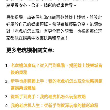
享受最安心、公正、精彩的娛樂世界。
最後提醒，請確保年滿18歲再參與線上娛樂，並設定
好屬於自己的娛樂預算。希望這篇經驗分享，能讓你
對「老虎机怎么玩」有更全面的認識，也祝福每位玩
家都能在娛樂中收獲快樂和幸運！
更多老虎機相關文章:
老虎機怎麼玩？從入門到進階，揭開線上娛樂城背
後的奧秘
新手也能輕鬆上手：我的老虎机怎么玩全攻略與鉅
富娛樂城體驗
從新手到高手：我的老虎机怎么玩全攻略
我的老虎机人生：從新手到資深玩家的精彩旅程