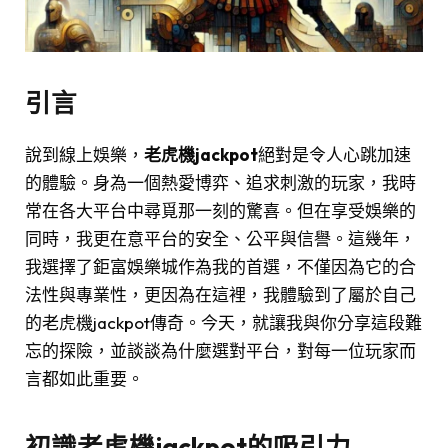
引言
說到線上娛樂，
老虎機jackpot
絕對是令人心跳加速
的體驗。身為一個熱愛博弈、追求刺激的玩家，我時
常在各大平台中尋覓那一刻的驚喜。但在享受娛樂的
同時，我更在意平台的安全、公平與信譽。這幾年，
我選擇了鉅富娛樂城作為我的首選，不僅因為它的合
法性與專業性，更因為在這裡，我體驗到了屬於自己
的老虎機jackpot傳奇。今天，就讓我與你分享這段難
忘的探險，並談談為什麼選對平台，對每一位玩家而
言都如此重要。
初識老虎機jackpot的吸引力