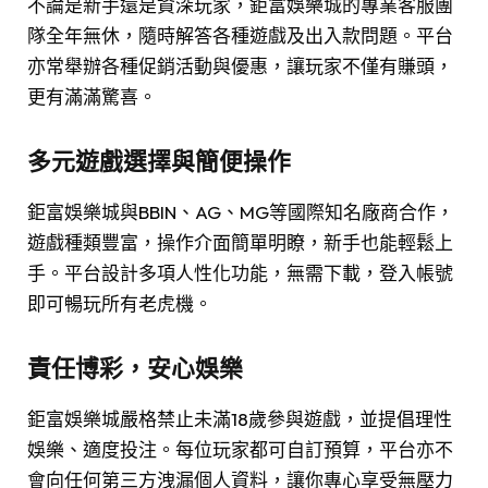
不論是新手還是資深玩家，鉅富娛樂城的專業客服團
隊全年無休，隨時解答各種遊戲及出入款問題。平台
亦常舉辦各種促銷活動與優惠，讓玩家不僅有賺頭，
更有滿滿驚喜。
多元遊戲選擇與簡便操作
鉅富娛樂城與BBIN、AG、MG等國際知名廠商合作，
遊戲種類豐富，操作介面簡單明瞭，新手也能輕鬆上
手。平台設計多項人性化功能，無需下載，登入帳號
即可暢玩所有老虎機。
責任博彩，安心娛樂
鉅富娛樂城嚴格禁止未滿18歲參與遊戲，並提倡理性
娛樂、適度投注。每位玩家都可自訂預算，平台亦不
會向任何第三方洩漏個人資料，讓你專心享受無壓力