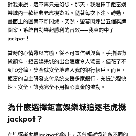
對我來說，這不再只是幻想。那天，我選擇了鉅富娛
樂城內一款經典老虎機遊戲。隨著每次下注、轉動，
畫面上的圖案不斷閃爍。突然，螢幕閃爍出五個獎牌
圖案，系統自動響起勝利的音效——我真的中了
jackpot！
當時的心情難以言喻，從不可置信到興奮，手指還微
微顫抖。鉅富娛樂城的出金速度令人驚喜，僅花了不
到10分鐘，獎金就安全地進入我的銀行帳戶。而且，
鉅富的自主研發支付系統支援多家銀行，充提流程快
速、安全，讓我完全不用擔心資金的流動。
為什麼選擇鉅富娛樂城追逐老虎機
jackpot？
在追逐老虎機jackpot的路上，我曾經試過許多不同的