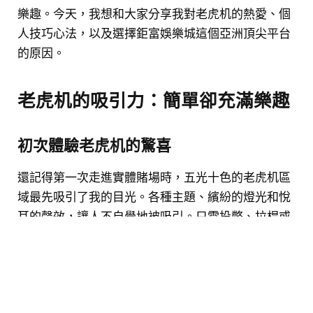
樂趣。今天，我想和大家分享我對老虎机的熱愛、個
人技巧心法，以及選擇鉅富娛樂城這個亞洲頂尖平台
的原因。
老虎机的吸引力：簡單卻充滿樂趣
初次體驗老虎机的驚喜
還記得第一次走進實體賭場時，五光十色的老虎机區
域最先吸引了我的目光。各種主題、繽紛的燈光和悅
耳的聲效，讓人不自覺地被吸引。只需投幣、拉桿或
按鈕，短短幾秒鐘就能知道結果。這種即時回饋帶來
的刺激與樂趣，讓我對老虎机一見鍾情。
線上老虎机的無限可能