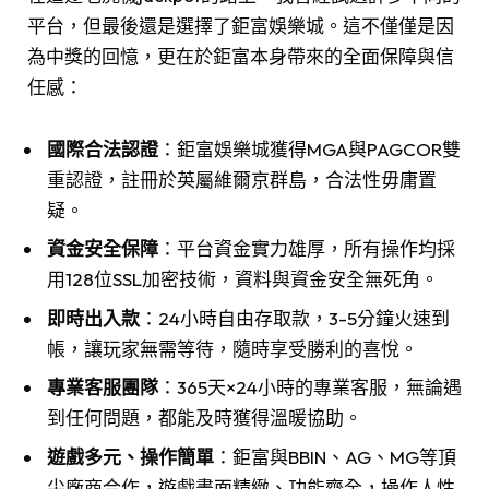
平台，但最後還是選擇了鉅富娛樂城。這不僅僅是因
為中獎的回憶，更在於鉅富本身帶來的全面保障與信
任感：
國際合法認證
：鉅富娛樂城獲得MGA與PAGCOR雙
重認證，註冊於英屬維爾京群島，合法性毋庸置
疑。
資金安全保障
：平台資金實力雄厚，所有操作均採
用128位SSL加密技術，資料與資金安全無死角。
即時出入款
：24小時自由存取款，3-5分鐘火速到
帳，讓玩家無需等待，隨時享受勝利的喜悅。
專業客服團隊
：365天×24小時的專業客服，無論遇
到任何問題，都能及時獲得溫暖協助。
遊戲多元、操作簡單
：鉅富與BBIN、AG、MG等頂
尖廠商合作，遊戲畫面精緻、功能齊全，操作人性