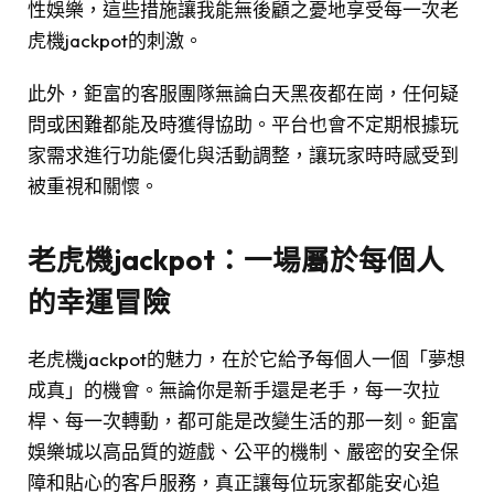
性娛樂，這些措施讓我能無後顧之憂地享受每一次老
虎機jackpot的刺激。
此外，鉅富的客服團隊無論白天黑夜都在崗，任何疑
問或困難都能及時獲得協助。平台也會不定期根據玩
家需求進行功能優化與活動調整，讓玩家時時感受到
被重視和關懷。
老虎機jackpot：一場屬於每個人
的幸運冒險
老虎機jackpot的魅力，在於它給予每個人一個「夢想
成真」的機會。無論你是新手還是老手，每一次拉
桿、每一次轉動，都可能是改變生活的那一刻。鉅富
娛樂城以高品質的遊戲、公平的機制、嚴密的安全保
障和貼心的客戶服務，真正讓每位玩家都能安心追