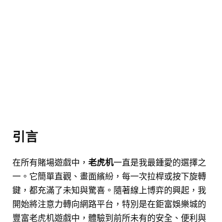
引言
在所有賭場遊戲中，
老虎机
一直是我最鍾愛的選擇之
一。它簡單直觀、畫面繽紛，每一次拉桿或按下旋轉
鍵，都充滿了未知與驚喜。隨著線上博弈的興起，我
開始將注意力轉向網路平台，特別是在鉅富娛樂城的
豐富老虎机遊戲中，體驗到前所未有的安全、便利與