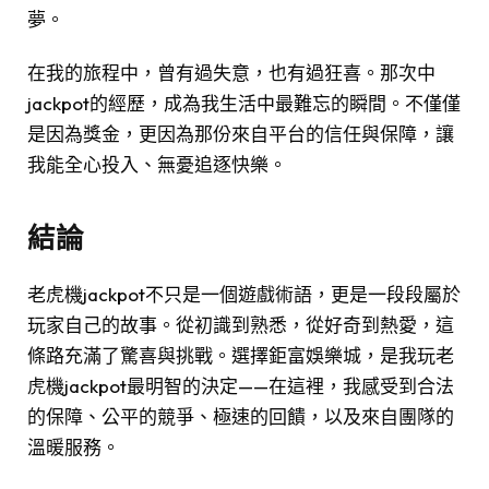
夢。
在我的旅程中，曾有過失意，也有過狂喜。那次中
jackpot的經歷，成為我生活中最難忘的瞬間。不僅僅
是因為獎金，更因為那份來自平台的信任與保障，讓
我能全心投入、無憂追逐快樂。
結論
老虎機jackpot不只是一個遊戲術語，更是一段段屬於
玩家自己的故事。從初識到熟悉，從好奇到熱愛，這
條路充滿了驚喜與挑戰。選擇鉅富娛樂城，是我玩老
虎機jackpot最明智的決定——在這裡，我感受到合法
的保障、公平的競爭、極速的回饋，以及來自團隊的
溫暖服務。