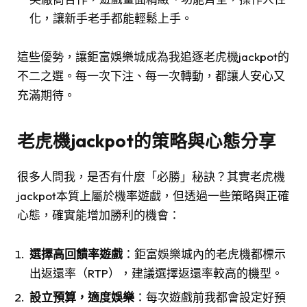
化，讓新手老手都能輕鬆上手。
這些優勢，讓鉅富娛樂城成為我追逐老虎機jackpot的
不二之選。每一次下注、每一次轉動，都讓人安心又
充滿期待。
老虎機jackpot的策略與心態分享
很多人問我，是否有什麼「必勝」秘訣？其實老虎機
jackpot本質上屬於機率遊戲，但透過一些策略與正確
心態，確實能增加勝利的機會：
選擇高回饋率遊戲
：鉅富娛樂城內的老虎機都標示
出返還率（RTP），建議選擇返還率較高的機型。
設立預算，適度娛樂
：每次遊戲前我都會設定好預