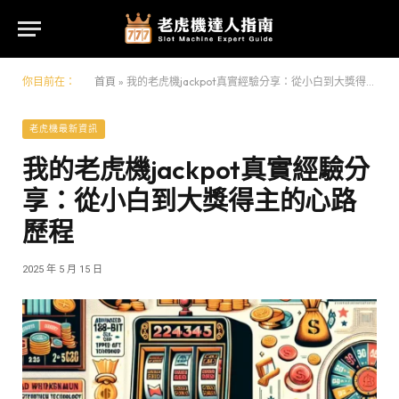
你目前在：
首頁
»
我的老虎機jackpot真實經驗分享：從小白到大獎得主的心路歷程
老虎機最新資訊
我的老虎機jackpot真實經驗分
享：從小白到大獎得主的心路
歷程
2025 年 5 月 15 日