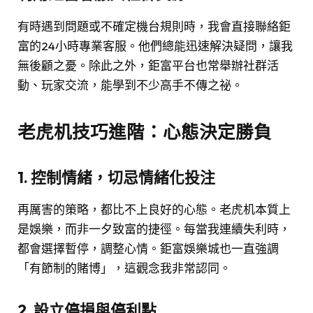
有時遇到問題或不確定機台規則時，我會直接聯絡鉅
富的24小時專業客服。他們總能迅速解決疑問，讓我
無後顧之憂。除此之外，鉅富平台也常舉辦社群活
動、玩家交流，能學到不少高手不傳之祕。
老虎机技巧進階：心態決定勝負
1. 控制情緒，切忌情緒化投注
再厲害的策略，都比不上良好的心態。老虎机本質上
是娛樂，而非一夕致富的捷徑。每當我連續失利時，
都會選擇暫停，調整心情。鉅富娛樂城也一直強調
「有節制的賭博」，這觀念我非常認同。
2. 設立停損與停利點