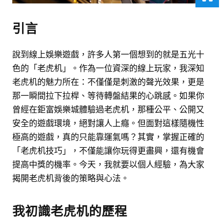
引言
說到線上娛樂遊戲，許多人第一個想到的就是五光十
色的「老虎机」。作為一位資深的線上玩家，我深知
老虎机的魅力所在：不僅僅是刺激的聲光效果，更是
那一瞬間拉下拉桿、等待轉盤結果的心跳感。如果你
曾經在鉅富娛樂城體驗過老虎机，那種公平、公開又
安全的遊戲環境，絕對讓人上癮。但面對這樣隨機性
極高的遊戲，真的只能靠運氣嗎？其實，掌握正確的
「老虎机技巧」，不僅能讓你玩得更盡興，還有機會
提高中獎的機率。今天，我就要以個人經驗，為大家
揭開老虎机背後的策略與心法。
我初識老虎机的歷程