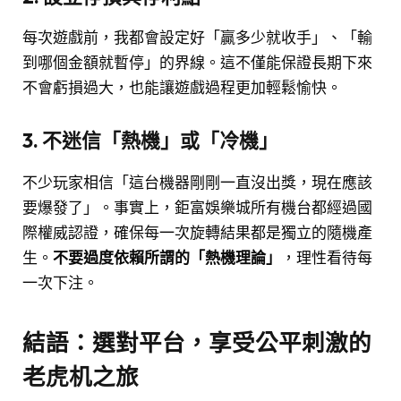
每次遊戲前，我都會設定好「贏多少就收手」、「輸
到哪個金額就暫停」的界線。這不僅能保證長期下來
不會虧損過大，也能讓遊戲過程更加輕鬆愉快。
3. 不迷信「熱機」或「冷機」
不少玩家相信「這台機器剛剛一直沒出獎，現在應該
要爆發了」。事實上，鉅富娛樂城所有機台都經過國
際權威認證，確保每一次旋轉結果都是獨立的隨機產
生。
不要過度依賴所謂的「熱機理論」
，理性看待每
一次下注。
結語：選對平台，享受公平刺激的
老虎机之旅