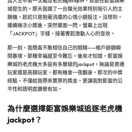
我人生中第一次觸及老虎機jackpot，就是在鉅富娛樂
城發生的。那天我選了一台聲光效果特別吸引人的主
題機，起初只是抱著消遣的心情小額投注。沒想到，
連續幾次小獎後，突然畫面一閃，螢幕上出現
「JACKPOT」字樣，接著響起激動人心的音效。
那一刻，我簡直不敢相信自己的眼睛——帳戶餘額瞬
間暴增，那種幸福感至今難忘。後來才知道，鉅富娛
樂城的老虎機大多設有多層級的jackpot，無論是普通
玩家還是高額玩家，都有機會一夜翻身。那次的中獎
經驗，不僅給我帶來豐厚的獎金，更讓我對鉅富的公
平性和透明度讚譽有加。
為什麼選擇鉅富娛樂城追逐老虎機
jackpot？