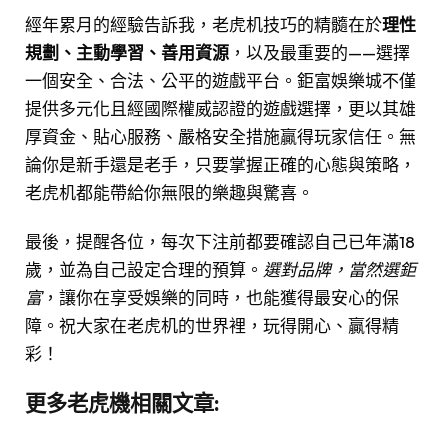
經年累月的經驗告訴我，老虎机技巧的精髓在於
理性
規劃、主動學習、善用資源
，以及最重要的——選擇
一個安全、合法、公平的遊戲平台。鉅富娛樂城不僅
提供多元化且經國際權威認證的遊戲選擇，更以其雄
厚資金、貼心服務、嚴格安全措施贏得玩家信任。無
論你是新手還是老手，只要掌握正確的心態與策略，
老虎机都能帶給你無限的樂趣與驚喜。
最後，提醒各位，每次下注前都要確認自己已年滿18
歲，並為自己設定合理的預算。
選對品牌，當然選鉅
富
，讓你在享受娛樂的同時，也能獲得最安心的保
障。祝大家在老虎机的世界裡，玩得開心、贏得精
彩！
更多老虎機相關文章: