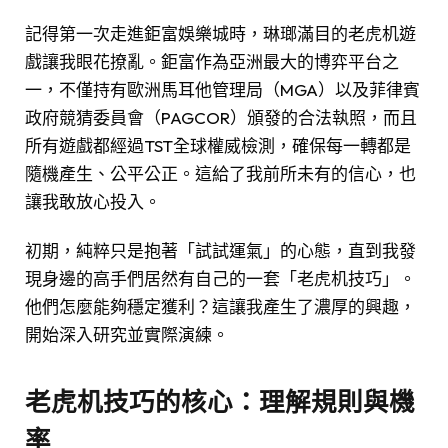
記得第一次走進鉅富娛樂城時，琳瑯滿目的老虎机遊
戲讓我眼花撩亂。鉅富作為亞洲最大的博弈平台之
一，不僅持有歐洲馬耳他管理局（MGA）以及菲律賓
政府競猜委員會（PAGCOR）頒發的合法執照，而且
所有遊戲都經過TST全球權威檢測，確保每一轉都是
隨機產生、公平公正。這給了我前所未有的信心，也
讓我敢放心投入。
初期，純粹只是抱著「試試運氣」的心態，直到我發
現身邊的高手們居然有自己的一套「老虎机技巧」。
他們怎麼能夠穩定獲利？這讓我產生了濃厚的興趣，
開始深入研究並實際演練。
老虎机技巧的核心：理解規則與機
率