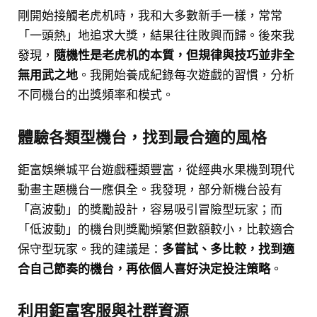
剛開始接觸老虎机時，我和大多數新手一樣，常常
「一頭熱」地追求大獎，結果往往敗興而歸。後來我
發現，
隨機性是老虎机的本質，但規律與技巧並非全
無用武之地
。我開始養成紀錄每次遊戲的習慣，分析
不同機台的出獎頻率和模式。
體驗各類型機台，找到最合適的風格
鉅富娛樂城平台遊戲種類豐富，從經典水果機到現代
動畫主題機台一應俱全。我發現，部分新機台設有
「高波動」的獎勵設計，容易吸引冒險型玩家；而
「低波動」的機台則獎勵頻繁但數額較小，比較適合
保守型玩家。我的建議是：
多嘗試、多比較，找到適
合自己節奏的機台，再依個人喜好決定投注策略
。
利用鉅富客服與社群資源