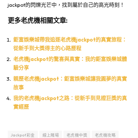
jackpot的閃爍光芒中，找到屬於自己的高光時刻！
更多老虎機相關文章:
鉅富娛樂城帶我追逐老虎機jackpot的真實旅程：
從新手到大獎得主的心路歷程
老虎機jackpot的驚喜與真實：我的鉅富娛樂城體
驗分享
親歷老虎機jackpot：鉅富娛樂城讓我圓夢的真實
故事
我的老虎機jackpot之路：從新手到見證巨獎的真
實經歷
Jackpot彩金
線上賭場
老虎機中獎
老虎機攻略