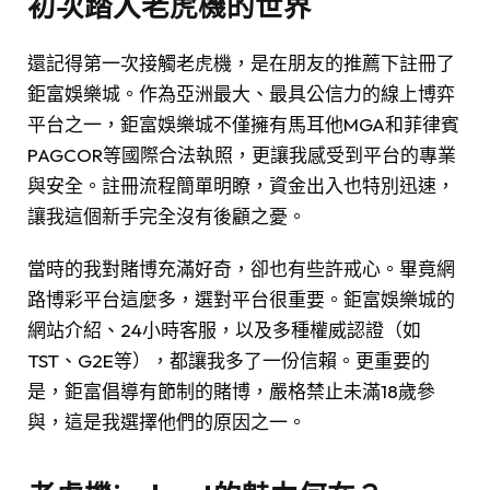
初次踏入老虎機的世界
還記得第一次接觸老虎機，是在朋友的推薦下註冊了
鉅富娛樂城。作為亞洲最大、最具公信力的線上博弈
平台之一，鉅富娛樂城不僅擁有馬耳他MGA和菲律賓
PAGCOR等國際合法執照，更讓我感受到平台的專業
與安全。註冊流程簡單明瞭，資金出入也特別迅速，
讓我這個新手完全沒有後顧之憂。
當時的我對賭博充滿好奇，卻也有些許戒心。畢竟網
路博彩平台這麼多，選對平台很重要。鉅富娛樂城的
網站介紹、24小時客服，以及多種權威認證（如
TST、G2E等），都讓我多了一份信賴。更重要的
是，鉅富倡導有節制的賭博，嚴格禁止未滿18歲參
與，這是我選擇他們的原因之一。