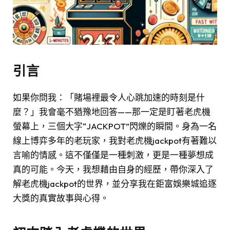
引言
如果你問我：「賭場裡最令人心跳加速的時刻是什
麼？」我會毫不猶豫地回答——那一定是盯著老虎機
螢幕上，三個大字“JACKPOT”閃爍的瞬間。身為一名
線上博弈多年的老玩家，我對老虎機jackpot有著難以
言喻的情感。這不僅僅是一種刺激，更是一種夢想成
真的可能。今天，我想藉由自身的經歷，帶你深入了
解老虎機jackpot的世界，並分享我在鉅富娛樂城追逐
大獎的真實故事與心得。