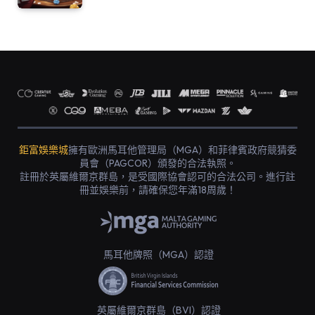
鉅富娛樂城
擁有歐洲馬耳他管理局（MGA）和菲律賓政府競猜委
員會（PAGCOR）頒發的合法執照。
註冊於英屬維爾京群島，是受國際協會認可的合法公司。進行註
冊並娛樂前，請確保您年滿18周歲！
馬耳他牌照（MGA）認證
英屬維爾京群島（BVI）認證