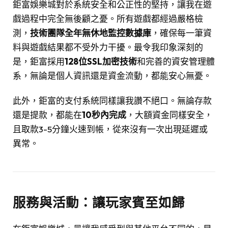
鉅富娛樂城對於系統安全和公正性的堅持，讓我在遊
戲過程中完全無後顧之憂。所有遊戲都經過嚴格檢
測，
技術團隊全年無休地監控數據庫
，確保每一筆資
料與遊戲結果都不受外力干擾。最令我印象深刻的
是，鉅富採用
128位SSL加密技術
和完善的資安管理體
系，無論是個人資訊還是資金流動，都能安心無憂。
此外，鉅富的支付系統同樣讓我讚不絕口。無論存款
還是提款，都能在
10秒內完成
，大額資金同樣安全，
且取款3-5分鐘火速到帳，從來沒有一次出現延遲或
異常。
服務與活動：讓玩家賓至如歸