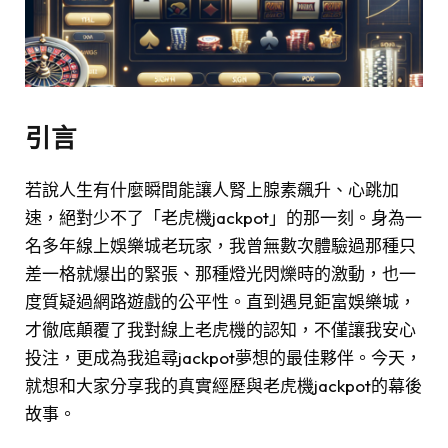
引言
若說人生有什麼瞬間能讓人腎上腺素飆升、心跳加
速，絕對少不了「老虎機jackpot」的那一刻。身為一
名多年線上娛樂城老玩家，我曾無數次體驗過那種只
差一格就爆出的緊張、那種燈光閃爍時的激動，也一
度質疑過網路遊戲的公平性。直到遇見鉅富娛樂城，
才徹底顛覆了我對線上老虎機的認知，不僅讓我安心
投注，更成為我追尋jackpot夢想的最佳夥伴。今天，
就想和大家分享我的真實經歷與老虎機jackpot的幕後
故事。