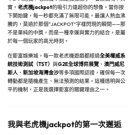
實，
老虎機jackpot
的吸引力遠超你的想像。當你按
下開始鍵，每一秒都充滿了無限可能。最讓人熱血沸
騰的，莫過於那個“JACKPOT”字樣閃現的瞬間——那
不是單純的中獎，而是一種幸運與實力的結合，是屬
於每一個玩家的高光時刻。
在鉅富娛樂城，每一款老虎機遊戲都經過
全美權威系
統技術測試（TST）
與
G2E全球博弈展覽
、
澳門威尼
斯人
、
新加坡海灣金沙
等多項國際認證，確保每一次
轉動都是隨機產生、無法預測的結果。這種透明與公
平的機制，正是我選擇鉅富的關鍵理由之一。
我與老虎機jackpot的第一次邂逅