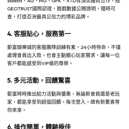
與BBIN、AG、MG、GPK、XTD等頂尖廠商合作，經
GEOTRUST國際認證，遊戲數據公開透明，隨時可
查，打造亞洲最具公信力的博彩品牌。
4. 客服貼心，服務第一
鉅富娛樂城的客服團隊訓練有素，24小時待命，不僅
處理會員出入款，也會主動關心玩家需求，讓每一位
客戶都能感受到VIP級的尊榮。
5. 多元活動，回饋驚喜
鉅富時時推出給力活動與優惠，無論新會員還是老玩
家，都能享受到超值回饋。每次登入，總有新驚喜等
你來拿。
6. 操作簡單，體驗極佳