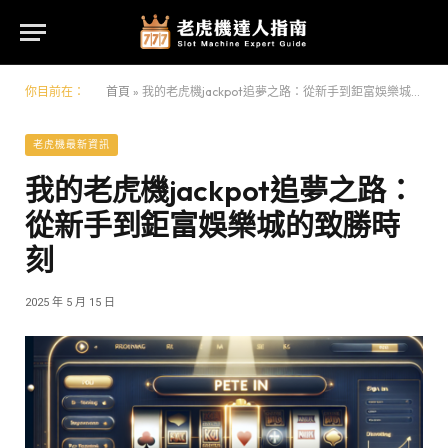
你目前在：
首頁
»
我的老虎機jackpot追夢之路：從新手到鉅富娛樂城的致勝時刻
老虎機最新資訊
我的老虎機jackpot追夢之路：
從新手到鉅富娛樂城的致勝時
刻
2025 年 5 月 15 日