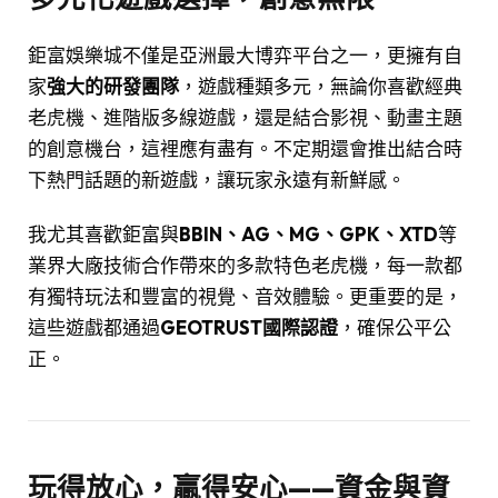
鉅富娛樂城不僅是亞洲最大博弈平台之一，更擁有自
家
強大的研發團隊
，遊戲種類多元，無論你喜歡經典
老虎機、進階版多線遊戲，還是結合影視、動畫主題
的創意機台，這裡應有盡有。不定期還會推出結合時
下熱門話題的新遊戲，讓玩家永遠有新鮮感。
我尤其喜歡鉅富與
BBIN、AG、MG、GPK、XTD
等
業界大廠技術合作帶來的多款特色老虎機，每一款都
有獨特玩法和豐富的視覺、音效體驗。更重要的是，
這些遊戲都通過
GEOTRUST國際認證
，確保公平公
正。
玩得放心，贏得安心——資金與資