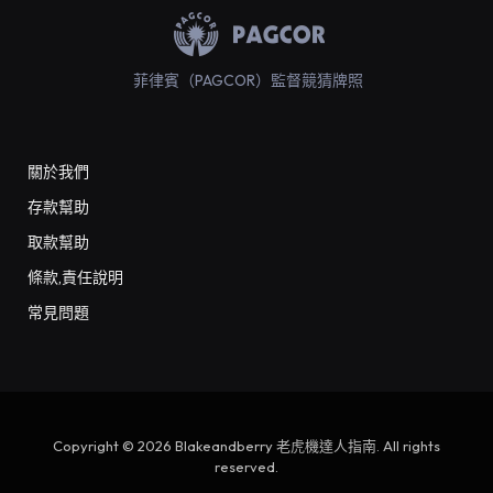
菲律賓（PAGCOR）監督競猜牌照
關於我們
存款幫助
取款幫助
條款,責任說明
常見問題
Copyright © 2026 Blakeandberry 老虎機達人指南. All rights
reserved.