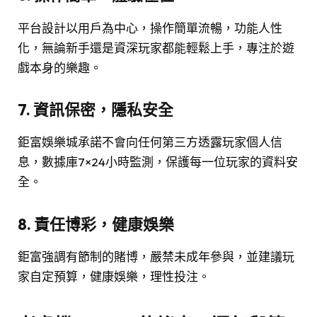
平台設計以用戶為中心，操作簡單流暢，功能人性
化，無論新手還是資深玩家都能輕鬆上手，專注於遊
戲本身的樂趣。
7. 資訊保密，隱私安全
鉅富娛樂城承諾不會向任何第三方透露玩家個人信
息，數據庫7×24小時監測，保護每一位玩家的資料安
全。
8. 責任博彩，健康娛樂
鉅富強調有節制的賭博，嚴禁未成年參與，並建議玩
家自定預算，健康娛樂，理性投注。