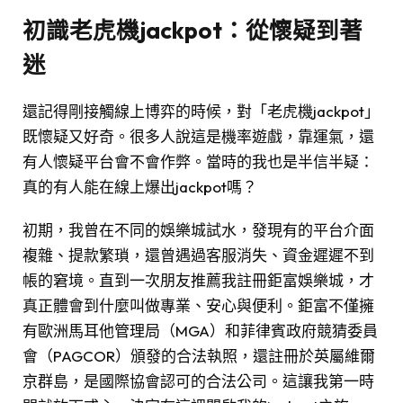
初識老虎機jackpot：從懷疑到著
迷
還記得剛接觸線上博弈的時候，對「老虎機jackpot」
既懷疑又好奇。很多人說這是機率遊戲，靠運氣，還
有人懷疑平台會不會作弊。當時的我也是半信半疑：
真的有人能在線上爆出jackpot嗎？
初期，我曾在不同的娛樂城試水，發現有的平台介面
複雜、提款繁瑣，還曾遇過客服消失、資金遲遲不到
帳的窘境。直到一次朋友推薦我註冊鉅富娛樂城，才
真正體會到什麼叫做專業、安心與便利。鉅富不僅擁
有歐洲馬耳他管理局（MGA）和菲律賓政府競猜委員
會（PAGCOR）頒發的合法執照，還註冊於英屬維爾
京群島，是國際協會認可的合法公司。這讓我第一時