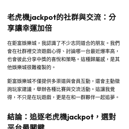
老虎機jackpot的社群與交流：分
享讓幸運加倍
在鉅富娛樂城，我認識了不少志同道合的朋友。我們
會在社群裡交流遊戲心得、討論哪一台最近爆率高，
也會彼此分享中獎的喜悅和策略。這種歸屬感，是其
他娛樂城很難複製的。
鉅富娛樂城不僅提供多渠道與會員互動，還會主動徵
詢玩家建議，舉辦各種比賽與交流活動。這讓我覺
得，不只是在玩遊戲，更是在和一群夥伴一起追夢。
結論：追逐老虎機jackpot，選對
平台最關鍵