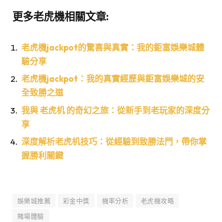
更多老虎機相關文章:
老虎機jackpot的驚喜與真實：我的鉅富娛樂城體
驗分享
老虎機jackpot：我的真實經歷與鉅富娛樂城的安
全致勝之道
我與 老虎机 的奇幻之旅：從新手到老玩家的深度分
享
深度解析老虎机技巧：從經驗到致勝法門，帶你掌
握勝利關鍵
娛樂城推薦
彩金中獎
機率分析
老虎機攻略
賭場體驗