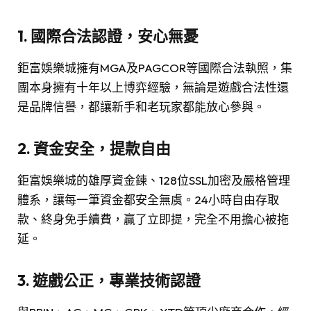
1. 國際合法認證，安心無憂
鉅富娛樂城擁有MGA及PAGCOR等國際合法執照，集
團本身擁有十年以上博弈經驗，無論是遊戲合法性還
是品牌信譽，都讓新手和老玩家都能放心參與。
2. 資金安全，提款自由
鉅富娛樂城的雄厚資金鍊、128位SSL加密及嚴格管理
體系，讓每一筆資金都安全無虞。24小時自由存取
款、終身免手續費，贏了立即提，完全不用擔心被拖
延。
3. 遊戲公正，專業技術認證