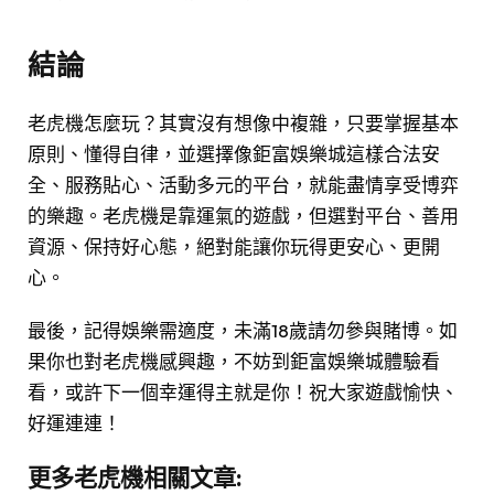
結論
老虎機怎麼玩？其實沒有想像中複雜，只要掌握基本
原則、懂得自律，並選擇像鉅富娛樂城這樣合法安
全、服務貼心、活動多元的平台，就能盡情享受博弈
的樂趣。老虎機是靠運氣的遊戲，但選對平台、善用
資源、保持好心態，絕對能讓你玩得更安心、更開
心。
最後，記得娛樂需適度，未滿18歲請勿參與賭博。如
果你也對老虎機感興趣，不妨到鉅富娛樂城體驗看
看，或許下一個幸運得主就是你！祝大家遊戲愉快、
好運連連！
更多老虎機相關文章: