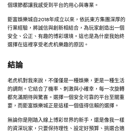
個環節都讓我感受到平台的用心與專業。
鉅富娛樂城自2018年成立以來，依託東方集團深厚的
行業經驗，將誠信與創新相結合，為玩家創造出一個
安全、公正、有趣的博彩環境。這也是為什麼我始終
選擇在這裡享受老虎机樂趣的原因。
結論
老虎机對我來說，不僅僅是一種娛樂，更是一種生活
的調劑。它結合了機率、刺激與小確幸，每一次旋轉
都充滿期待與驚喜。選擇一個安全可靠的平台至關重
要，而鉅富娛樂城正是這樣一個值得信賴的選擇。
無論你是剛踏入線上博彩世界的新手，還是像我一樣
的資深玩家，只要保持理性、設定好預算、挑選合適