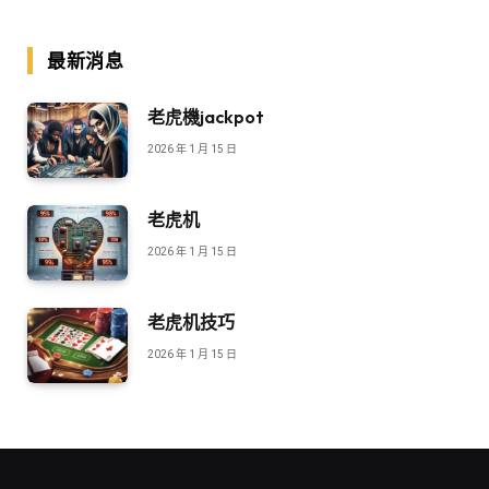
最新消息
老虎機jackpot
2026 年 1 月 15 日
老虎机
2026 年 1 月 15 日
老虎机技巧
2026 年 1 月 15 日