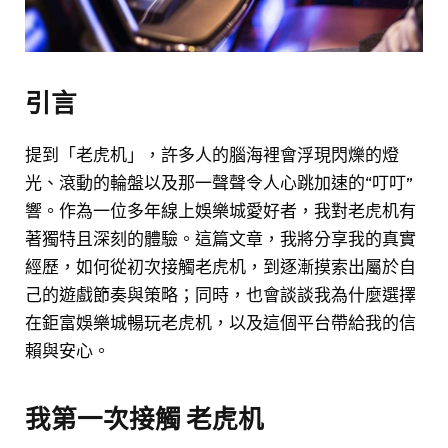
引言
提到「老虎机」，許多人的腦海裡會浮現閃爍的燈
光、滾動的輪盤以及那一聲聲令人心跳加速的“叮叮”
響。作為一位多年線上娛樂城愛好者，我對老虎机有
著獨特且深刻的體驗。這篇文章，我將分享我的真實
經歷，如何從初次接觸老虎机，到逐漸摸索出屬於自
己的遊戲節奏與策略；同時，也會談談我為什麼選擇
在鉅富娛樂城暢玩老虎机，以及這個平台帶給我的信
賴與安心。
我第一次接觸 老虎机