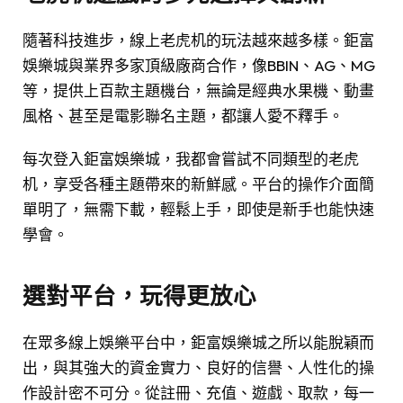
隨著科技進步，線上老虎机的玩法越來越多樣。鉅富
娛樂城與業界多家頂級廠商合作，像BBIN、AG、MG
等，提供上百款主題機台，無論是經典水果機、動畫
風格、甚至是電影聯名主題，都讓人愛不釋手。
每次登入鉅富娛樂城，我都會嘗試不同類型的老虎
机，享受各種主題帶來的新鮮感。平台的操作介面簡
單明了，無需下載，輕鬆上手，即使是新手也能快速
學會。
選對平台，玩得更放心
在眾多線上娛樂平台中，鉅富娛樂城之所以能脫穎而
出，與其強大的資金實力、良好的信譽、人性化的操
作設計密不可分。從註冊、充值、遊戲、取款，每一