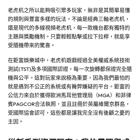
老虎机之所以能夠吸引眾多玩家，無非是其簡單易懂
的規則與豐富多樣的玩法。不論是經典三軸老虎机，
還是現代的多線視頻老虎机，每一款機台都有獨特的
主題與獎勵機制。只要輕輕點擊或拉下拉桿，就能享
受隨機帶來的驚喜。
在鉅富娛樂城中，老虎机遊戲經過全美權威系統技術
測試(TST)及多項國際認證，每一次旋轉都保證完全隨
機與公平。這對玩家來說極為重要，因為我們最怕的
就是遇到不公正的系統或有舞弊嫌疑的平台。鉅富的
公信力來自於獲得歐洲馬耳他管理局（MGA）和菲律
賓PAGCOR合法執照，並且註冊於英屬維爾京群島，
受國際協會認可，這些都是讓我完全沒有後顧之憂的
主因。