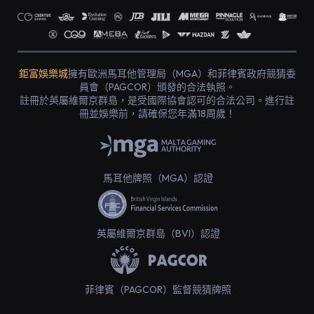
鉅富娛樂城
擁有歐洲馬耳他管理局（MGA）和菲律賓政府競猜委
員會（PAGCOR）頒發的合法執照。
註冊於英屬維爾京群島，是受國際協會認可的合法公司。進行註
冊並娛樂前，請確保您年滿18周歲！
馬耳他牌照（MGA）認證
英屬維爾京群島（BVI）認證
菲律賓（PAGCOR）監督競猜牌照