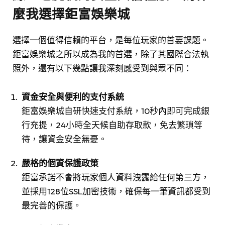
麼我選擇鉅富娛樂城
選擇一個值得信賴的平台，是每位玩家的首要課題。
鉅富娛樂城之所以成為我的首選，除了其國際合法執
照外，還有以下幾點讓我深刻感受到與眾不同：
資金安全與便利的支付系統
鉅富娛樂城自研快速支付系統，10秒內即可完成銀
行充提，24小時全天候自助存取款，免去繁瑣等
待，讓資金安全無憂。
嚴格的個資保護政策
鉅富承諾不會將玩家個人資料洩露給任何第三方，
並採用128位SSL加密技術，確保每一筆資訊都受到
最完善的保護。