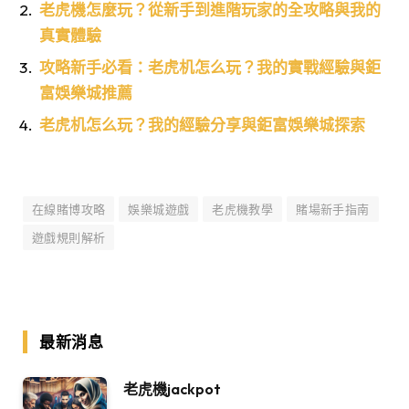
老虎機怎麼玩？從新手到進階玩家的全攻略與我的
真實體驗
攻略新手必看：老虎机怎么玩？我的實戰經驗與鉅
富娛樂城推薦
老虎机怎么玩？我的經驗分享與鉅富娛樂城探索
在線賭博攻略
娛樂城遊戲
老虎機教學
賭場新手指南
遊戲規則解析
最新消息
老虎機jackpot