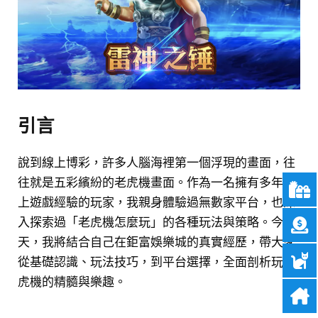
引言
說到線上博彩，許多人腦海裡第一個浮現的畫面，往
往就是五彩繽紛的老虎機畫面。作為一名擁有多年線
上遊戲經驗的玩家，我親身體驗過無數家平台，也深
入探索過「老虎機怎麼玩」的各種玩法與策略。今
天，我將結合自己在鉅富娛樂城的真實經歷，帶大家
從基礎認識、玩法技巧，到平台選擇，全面剖析玩老
虎機的精髓與樂趣。