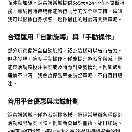
而沖動加碼。鉅富娛樂城提供365天×24小時不間斷服
務，無論何時進場都能獲得同等的安全與支持，這讓
我可以根據自身狀態，選擇最佳的遊戲時間與策略。
合理運用「自動旋轉」與「手動操作」
部分玩家偏好全自動旋轉，認為這樣可以省時省力。
但我發現，適度手動操作不僅能提升遊戲參與感，還
能靈活調整投注額度或及時應對突發情況。例如遇到
連續不中時，我會暫停觀察並調整策略，不再盲目追
注。
善用平台優惠與忠誠計劃
鉅富娛樂城不僅遊戲選擇多樣，還經常舉辦各種促銷
活動和忠誠度回饋。例如新會員註冊禮、節日加碼、
VIP專屬紅利等。這些優惠能有效提升遊戲資金的利