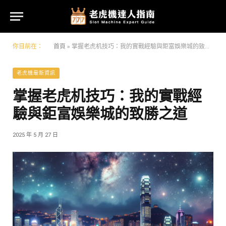
你目前在：
首頁
»
掌握老虎机技巧：我的實戰經驗與鉅富娛樂城的致勝之道
老虎機最新資訊
掌握老虎机技巧：我的實戰經
驗與鉅富娛樂城的致勝之道
2025 年 5 月 27 日