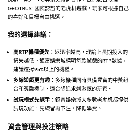
GEOTRUST國際認證的老虎机遊戲，玩家可根據自己
的喜好和目標自由挑選。
我的選擇建議：
高RTP機種優先
：返還率越高，理論上長期投入的
損失越低。鉅富娛樂城標明每款遊戲的RTP數據，
建議選擇95%以上的機種。
多線遊戲更有趣
：多線機種同時具備豐富的中獎組
合和獎勵機制，適合想追求刺激感的玩家。
試玩模式先練手
：鉅富娛樂城大多數老虎机都提供
試玩功能，先練習再下注，降低學費。
資金管理與投注策略