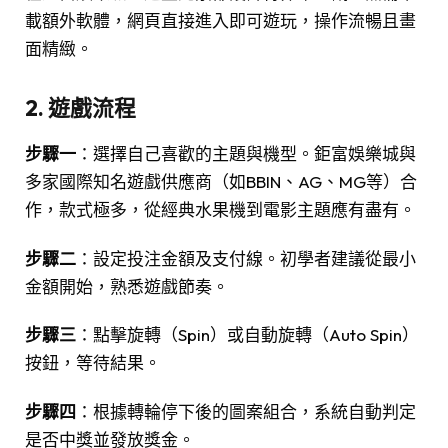
載額外軟體，網頁直接進入即可遊玩，操作流暢且畫
面精緻。
2. 遊戲流程
步驟一
：選擇自己喜歡的主題與機型。鉅富娛樂城與
多家國際知名遊戲供應商（如BBIN、AG、MG等）合
作，款式極多，從經典水果機到電影主題應有盡有。
步驟二
：設定投注金額及支付線。初學者建議從最小
金額開始，熟悉遊戲節奏。
步驟三
：點擊旋轉（Spin）或自動旋轉（Auto Spin）
按鈕，等待結果。
步驟四
：根據轉輪停下後的圖案組合，系統自動判定
是否中獎並發放獎金。