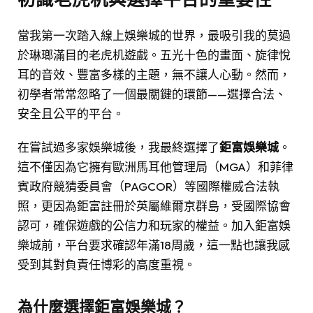
當我第一次踏入線上娛樂城的世界，最吸引我的莫過
於琳瑯滿目的老虎机遊戲。五光十色的畫面、旋律悅
耳的音效、豐富多樣的主題，無不讓人心動。然而，
初學者常常忽略了一個最關鍵的環節——選擇合法、
安全且公平的平台。
在嘗試過多家娛樂城後，我最終選擇了
鉅富娛樂城
。
這不僅因為它擁有歐洲馬耳他管理局（MGA）和菲律
賓政府競猜委員會（PAGCOR）等國際權威合法執
照，更因為鉅富註冊於英屬維爾京群島，受國際協會
認可，確保遊戲的公信力和玩家的權益。加入鉅富娛
樂城前，平台要求確認年滿18周歲，這一點也讓我感
受到其對負責任博彩的高度重視。
為什麼選擇鉅富娛樂城？