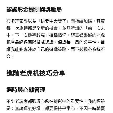
認識彩金機制與獎勵局
很多玩家誤以為「快要中大獎了」而持續加碼，其實
每一次旋轉都是全新的機會，並無所謂的「前一次未
中，下一次機率較高」這種情況。鉅富娛樂城的老虎
机產品經過國際權威認證，保證每一局的公平性，這
讓我能夠專注於自己的遊戲策略，而不必擔心系統不
公。
進階老虎机技巧分享
選時與心態管理
不少老玩家都強調心態在搏彩中的重要性。我的經驗
是：無論運氣好壞，都要保持平常心，不因一時輸贏