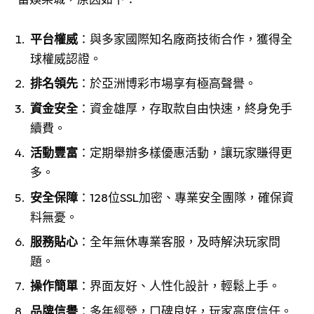
平台權威
：與多家國際知名廠商技術合作，獲得全
球權威認證。
排名領先
：於亞洲博彩市場享有極高聲譽。
資金安全
：資金雄厚，存取款自由快速，終身免手
續費。
活動豐富
：定期舉辦多樣優惠活動，讓玩家賺得更
多。
安全保障
：128位SSL加密、專業安全團隊，確保資
料無憂。
服務貼心
：全年無休專業客服，及時解決玩家問
題。
操作簡單
：界面友好、人性化設計，輕鬆上手。
品牌信譽
：多年經營，口碑良好，玩家高度信任。