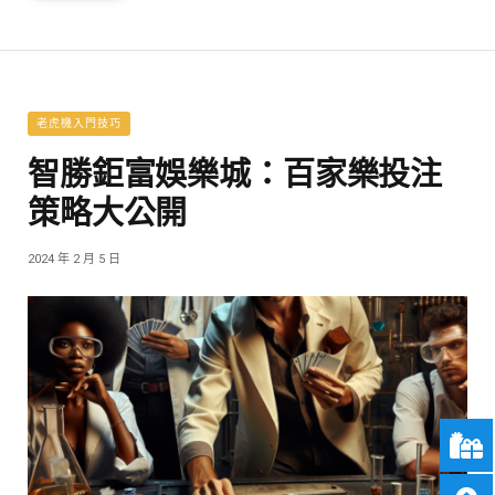
老虎機入門技巧
智勝鉅富娛樂城：百家樂投注
策略大公開
2024 年 2 月 5 日