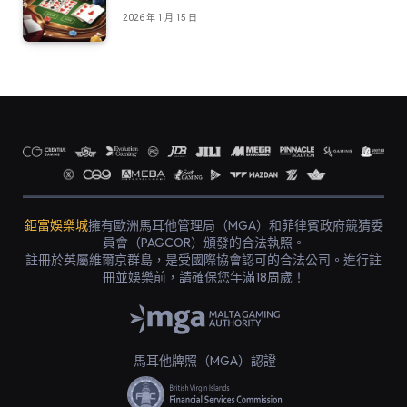
2026 年 1 月 15 日
鉅富娛樂城
擁有歐洲馬耳他管理局（MGA）和菲律賓政府競猜委
員會（PAGCOR）頒發的合法執照。
註冊於英屬維爾京群島，是受國際協會認可的合法公司。進行註
冊並娛樂前，請確保您年滿18周歲！
馬耳他牌照（MGA）認證