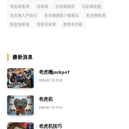
現金網香港
百家樂
百家樂博弈
百家樂遊戲
老虎機入門技巧
老虎機遊戲下載專區
老虎機香港
鉅富娛樂城
香港百家樂
香港老虎機
最新消息
老虎機jackpot
2026 年 1 月 15 日
老虎机
2026 年 1 月 15 日
老虎机技巧