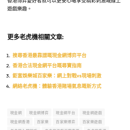
香港博弈愛好者就可以更安心噉享受精彩刺激嘅線上
遊戲樂趣。
更多老虎機相關文章:
搜尋香港最靠譜嘅現金網博弈平台
香港合法現金網平台嘅尋寶指南
鉅富娛樂城百家樂：網上對戰vs現場刺激
網絡老虎機：體驗香港賭場氣息嘅新方式
現金網
現金網博弈
現金網平台
現金網遊戲
現金網香港
百家樂
百家樂博弈
百家樂遊戲