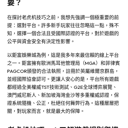
要？
在探討老虎机技巧之前，我想先強調一個極重要的前
提：選對平台。許多新手玩家往往忽略這一點，殊不
知，選擇一個合法且受國際認證的平台，對於遊戲的
公平與資金安全有決定性影響。
以鉅富娛樂城為例，這是我多年來最信賴的線上平台
之一。鉅富擁有歐洲馬耳他管理局（MGA）和菲律賓
PAGCOR頒發的合法執照，註冊於英屬維爾京群島，
並經國際協會認可。更讓人安心的是，平台所有遊戲
都經過全美權威TST技術測試、G2E全球博弈展覽、
澳門威尼斯人、新加坡海灣金沙等多重權威認證，保
證系統隨機、公正，杜絕任何舞弊行為。這種層層把
關，對玩家而言，就是最大的保障。