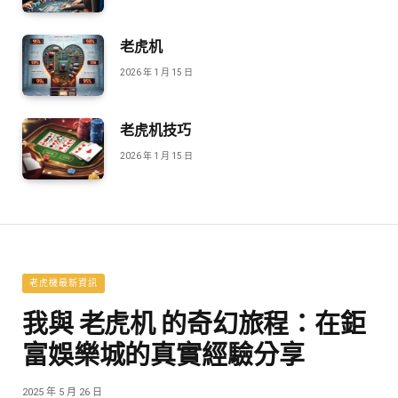
老虎机
2026 年 1 月 15 日
老虎机技巧
2026 年 1 月 15 日
老虎機最新資訊
我與 老虎机 的奇幻旅程：在鉅
富娛樂城的真實經驗分享
2025 年 5 月 26 日