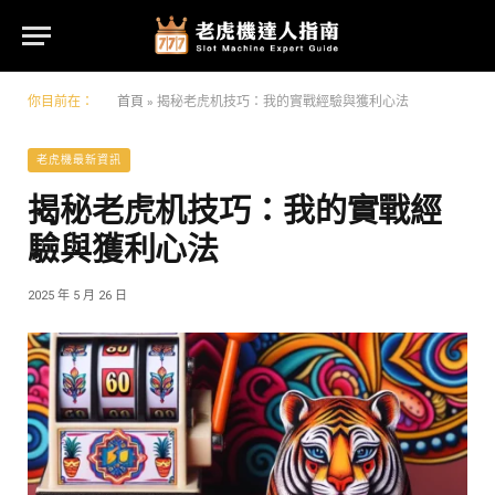
你目前在：
首頁
»
揭秘老虎机技巧：我的實戰經驗與獲利心法
老虎機最新資訊
揭秘老虎机技巧：我的實戰經
驗與獲利心法
2025 年 5 月 26 日