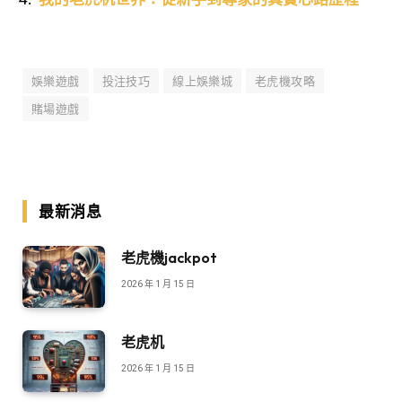
娛樂遊戲
投注技巧
線上娛樂城
老虎機攻略
賭場遊戲
最新消息
老虎機jackpot
2026 年 1 月 15 日
老虎机
2026 年 1 月 15 日