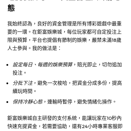
態
我始終認為，良好的資金管理是所有博彩遊戲中最重
要的一環。在鉅富娛樂城，每位玩家都可自定投注上
限與預算，平台也提倡有節制的娛樂，嚴禁未滿18歲
人士參與。我的做法是：
設定每日、每週的娛樂預算
，賠光即止，切勿追加
投注。
分批下注
，避免一次梭哈，把資金分成多份，提高
續玩時間。
保持冷靜心態
，連輸時暫停，避免情緒化操作。
鉅富娛樂城自主研發的支付系統，能讓玩家在10秒內
快速充提資金，若需要協助，還有24小時專業客服即