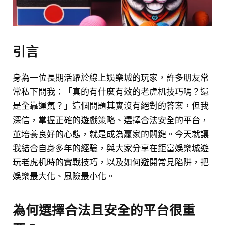
引言
身為一位長期活躍於線上娛樂城的玩家，許多朋友常
常私下問我：「真的有什麼有效的老虎机技巧嗎？還
是全靠運氣？」這個問題其實沒有絕對的答案，但我
深信，掌握正確的遊戲策略、選擇合法安全的平台，
並培養良好的心態，就是成為贏家的關鍵。今天就讓
我結合自身多年的經驗，與大家分享在鉅富娛樂城遊
玩老虎机時的實戰技巧，以及如何避開常見陷阱，把
娛樂最大化、風險最小化。
為何選擇合法且安全的平台很重