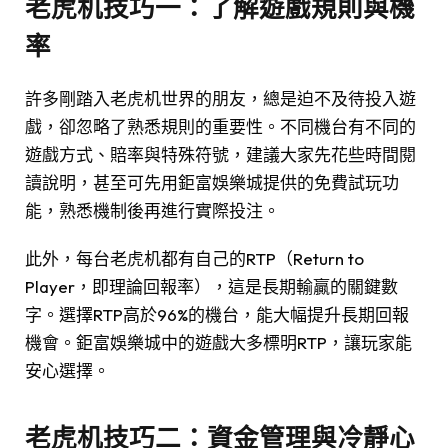
老虎机技巧一：了解遊戲規則與機
率
許多剛踏入老虎机世界的朋友，總是迫不及待投入遊
戲，卻忽略了熟悉規則的重要性。不同機台有不同的
遊戲方式、賠率與特殊符號，建議大家先花些時間閱
讀說明，甚至可先用鉅富娛樂城提供的免費試玩功
能，熟悉機制後再進行實際投注。
此外，每台老虎机都有自己的RTP（Return to
Player，即理論回報率），這是長期輸贏的關鍵數
字。選擇RTP高於96%的機台，能大幅提升長期回報
機會。鉅富娛樂城中的遊戲大多標明RTP，讓玩家能
安心選擇。
老虎机技巧二：資金管理與冷靜心