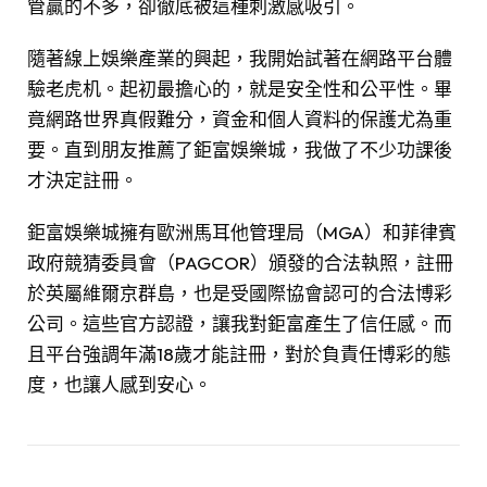
管贏的不多，卻徹底被這種刺激感吸引。
隨著線上娛樂產業的興起，我開始試著在網路平台體
驗老虎机。起初最擔心的，就是安全性和公平性。畢
竟網路世界真假難分，資金和個人資料的保護尤為重
要。直到朋友推薦了鉅富娛樂城，我做了不少功課後
才決定註冊。
鉅富娛樂城擁有歐洲馬耳他管理局（MGA）和菲律賓
政府競猜委員會（PAGCOR）頒發的合法執照，註冊
於英屬維爾京群島，也是受國際協會認可的合法博彩
公司。這些官方認證，讓我對鉅富產生了信任感。而
且平台強調年滿18歲才能註冊，對於負責任博彩的態
度，也讓人感到安心。