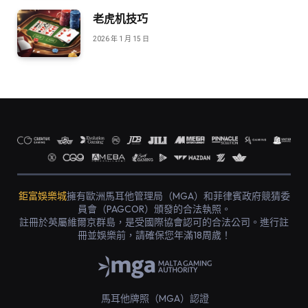
老虎机技巧
2026 年 1 月 15 日
鉅富娛樂城
擁有歐洲馬耳他管理局（MGA）和菲律賓政府競猜委
員會（PAGCOR）頒發的合法執照。
註冊於英屬維爾京群島，是受國際協會認可的合法公司。進行註
冊並娛樂前，請確保您年滿18周歲！
馬耳他牌照（MGA）認證