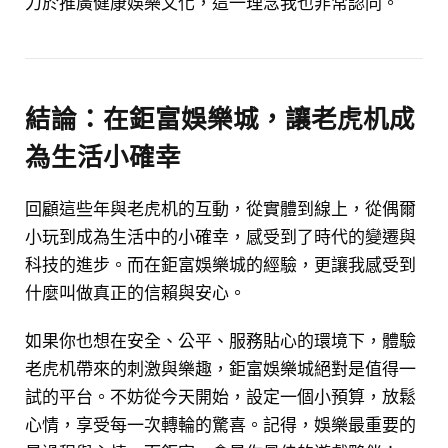
力於推廣健康娛樂文化，這一理念我也非常認同。
結論：在鉅富娛樂城，讓老虎机成
為生活小確幸
回顧這些年與老虎机的互動，從實體到線上，從偶爾
小玩到成為生活中的小確幸，感受到了時代的變遷與
科技的進步。而在鉅富娛樂城的經驗，更讓我感受到
什麼叫做真正的信賴與安心。
如果你也想在安全、公平、服務貼心的環境下，體驗
老虎机帶來的刺激與樂趣，鉅富娛樂城絕對是值得一
試的平台。不妨從今天開始，設定一個小預算，放鬆
心情，享受每一次轉輪的驚喜。記得，娛樂最重要的