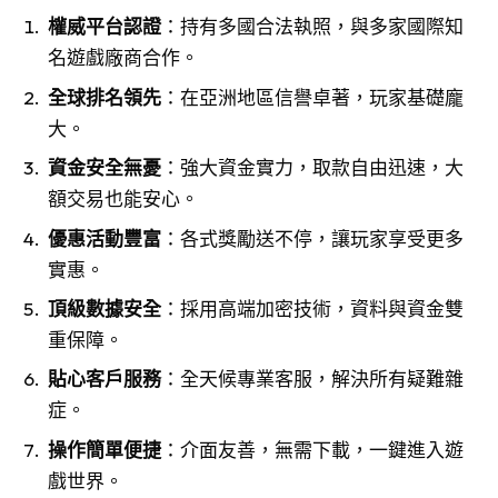
權威平台認證
：持有多國合法執照，與多家國際知
名遊戲廠商合作。
全球排名領先
：在亞洲地區信譽卓著，玩家基礎龐
大。
資金安全無憂
：強大資金實力，取款自由迅速，大
額交易也能安心。
優惠活動豐富
：各式獎勵送不停，讓玩家享受更多
實惠。
頂級數據安全
：採用高端加密技術，資料與資金雙
重保障。
貼心客戶服務
：全天候專業客服，解決所有疑難雜
症。
操作簡單便捷
：介面友善，無需下載，一鍵進入遊
戲世界。