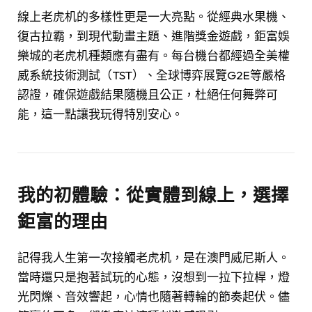
線上老虎机的多樣性更是一大亮點。從經典水果機、
復古拉霸，到現代動畫主題、進階獎金遊戲，鉅富娛
樂城的老虎机種類應有盡有。每台機台都經過全美權
威系統技術測試（TST）、全球博弈展覽G2E等嚴格
認證，確保遊戲結果隨機且公正，杜絕任何舞弊可
能，這一點讓我玩得特別安心。
我的初體驗：從實體到線上，選擇
鉅富的理由
記得我人生第一次接觸老虎机，是在澳門威尼斯人。
當時還只是抱著試玩的心態，沒想到一拉下拉桿，燈
光閃爍、音效響起，心情也隨著轉輪的節奏起伏。儘