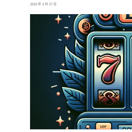
2025 年 3 月 27 日