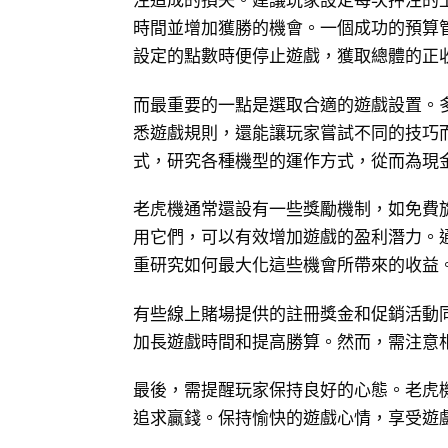
時間並增加獲勝的機會。一個成功的預算
設定的點數時便停止遊戲，獲取總體的正
而最重要的一點是選取合適的遊戲設置。
悉遊戲規則，還能讓玩家嘗試不同的技巧
式，研究各種機型的運作方式，從而為現
老虎機通常還設有一些獎勵機制，如免費
用它們，可以有效增加遊戲的盈利潛力。
重研究如何最大化這些機會所帶來的收益
有些線上賭場提供的註冊獎金和促銷活動
加長遊戲時間和提高勝算。然而，需注意
最後，需提醒玩家保持良好的心態。老虎
追求贏錢。保持愉快的遊戲心情，享受遊