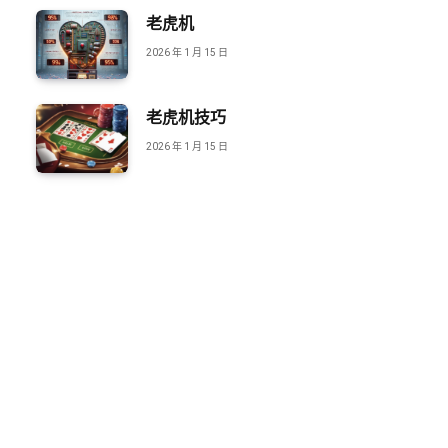
老虎机
2026 年 1 月 15 日
老虎机技巧
2026 年 1 月 15 日