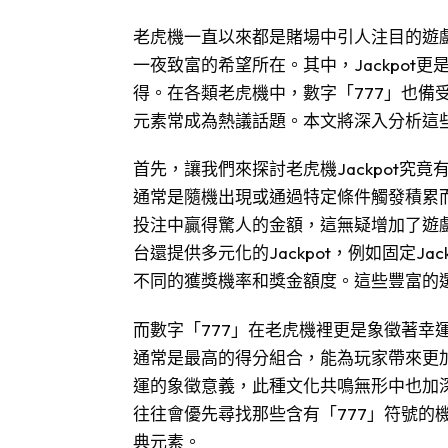
老虎機一直以來都是賭場中引人注目的遊
一夜致富的希望所在。其中，Jackpot
得。在各類老虎機中，數字「777」也備受
元素常成為熱議話題。本文將深入分析這
首先，讓我們來探討老虎機Jackpot究竟
通常是隨機出現或通過特定條件觸發積累而成
投注中贏得驚人的金額，這無疑增加了遊
台還提供多元化的Jackpot，例如固定Jack
不同的獲獎機率和獎金額度。這些豐富的
而數字「777」在老虎機裡更是象徵著幸
通常是最高的得分組合，能為玩家帶來更
運的象徵意義，此種文化共鳴無形中也加
往往會優先尋找那些含有「777」符號的
典元素。