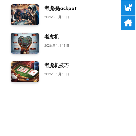
老虎機jackpot
2026 年 1 月 15 日
老虎机
2026 年 1 月 15 日
老虎机技巧
2026 年 1 月 15 日