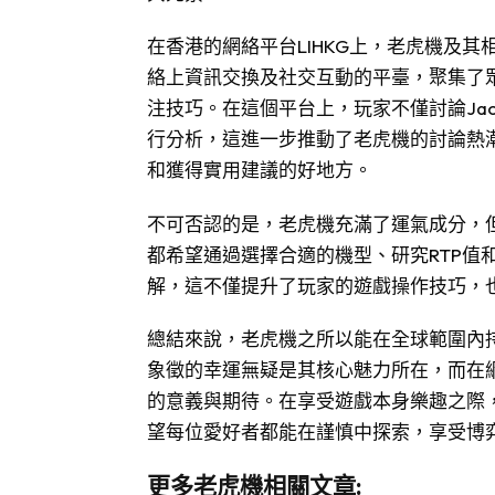
在香港的網絡平台LIHKG上，老虎機及其
絡上資訊交換及社交互動的平臺，聚集了
注技巧。在這個平台上，玩家不僅討論Jac
行分析，這進一步推動了老虎機的討論熱潮
和獲得實用建議的好地方。
不可否認的是，老虎機充滿了運氣成分，
都希望通過選擇合適的機型、研究RTP值和
解，這不僅提升了玩家的遊戲操作技巧，
總結來說，老虎機之所以能在全球範圍內持續
象徵的幸運無疑是其核心魅力所在，而在網
的意義與期待。在享受遊戲本身樂趣之際
望每位愛好者都能在謹慎中探索，享受博
更多老虎機相關文章: