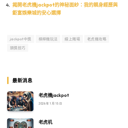
揭開老虎機jackpot的神秘面紗：我的親身經歷與
鉅富娛樂城的安心選擇
jackpot中獎
槓桿機玩法
線上賭場
老虎機攻略
頭獎技巧
最新消息
老虎機jackpot
2026 年 1 月 15 日
老虎机