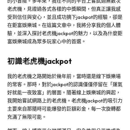
的小冒險。多年來，我在不同的平台上嘗試過無數次
老虎機，見證過各式各樣的中獎瞬間，但真正讓我感
受到信任與安心，並且成功摘下jackpot的經驗，卻是
在鉅富娛樂城。在這篇文章中，我將分享我的個人體
驗，並深入探討老虎機jackpot的魅力，以及為什麼鉅
富娛樂城成為眾多玩家心中的首選。
初識老虎機jackpot
我的老虎機之路開始於幾年前，當時還是線下娛樂場
的常客。那時，對於jackpot的認識僅僅停留在「運氣
好就能一夜致富」的層面。隨著線上娛樂城的興起，
我開始嘗試網路上的老虎機。老虎機jackpot的吸引力
主要來自那隨時可能爆發的巨額彩金，每一次旋轉都
充滿了無限可能。