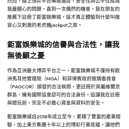
然而，線上博弈平台琳瑯滿目，安全性與公平性成為
我最關心的問題。直到一次偶然的機會，我在朋友的
推薦下註冊了鉅富娛樂城，這才真正體驗到什麼叫做
安心又刺激的老虎機jackpot之旅。
鉅富娛樂城的信譽與合法性，讓我
無後顧之憂
作為亞洲最大博弈平台之一，鉅富娛樂城不僅持有歐
洲馬耳他管理局（MGA）和菲律賓政府競猜委員會
（PAGCOR）頒發的合法執照，更註冊於英屬維爾京
群島，擁有國際協會認可的合法身份。這讓我在註冊
與遊玩前，完全不必擔心資金與資料的安全。
鉅富娛樂城自2018年成立至今，累積了豐富的產業經
驗，加上東方集團十年以上的博彩行業底蘊，讓他們