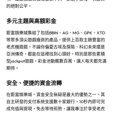
的絕對公平。
多元主題與高額彩金
鉅富娛樂城集結了包括BBIN、AG、MG、GPK、XTD
等眾多頂尖遊戲廠商的產品，提供上百款主題豐富的
老虎機遊戲。不論你偏愛古埃及探險、科幻未來還是
亞洲傳奇，都能在這裡找到心頭好。特別是那些累積
型jackpot遊戲，彩金池動輒數百萬，讓人每天都充滿
期待。
安全、便捷的資金流轉
在鉅富娛樂城，資金安全無疑是最大的優勢之一。其
自主研發的支付系統支援數十家銀行，10秒內即可完
成充值與提現，免去等待煎熬，讓我專注於享受老虎