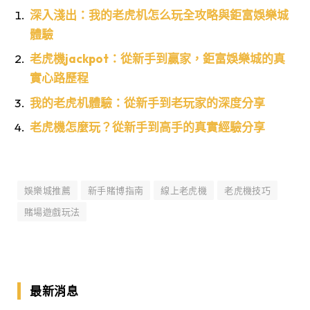
深入淺出：我的老虎机怎么玩全攻略與鉅富娛樂城
體驗
老虎機jackpot：從新手到贏家，鉅富娛樂城的真
實心路歷程
我的老虎机體驗：從新手到老玩家的深度分享
老虎機怎麼玩？從新手到高手的真實經驗分享
娛樂城推薦
新手賭博指南
線上老虎機
老虎機技巧
賭場遊戲玩法
最新消息