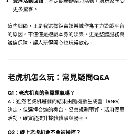
豐厚活動回饋
：不定期舉辦給力活動，讓玩家享受
更多驚喜。
這些細節，正是我選擇鉅富娛樂城作為主力遊戲平台
的原因。不僅僅是遊戲本身的娛樂，更是整體服務與
誠信保障，讓人玩得開心也玩得放心。
老虎机怎么玩：常見疑問Q&A
Q1：老虎机真的全靠運氣嗎？
A：雖然老虎机遊戲的結果由隨機數生成器（RNG）
決定，但選擇合適的機台、妥善規劃預算、活用優惠
活動，確實能提升整體體驗與勝率。
Q2：線上老虎机會不會被操控？