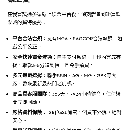
在我嘗試過多家線上娛樂平台後，深刻體會到鉅富娛
樂城的獨特優勢：
平台合法合規
：擁有MGA、PAGCOR合法執照，遊
戲公平公正。
安全快速資金流通
：自主支付系統，十秒內完成存
提，取款3-5分鐘到帳，且免手續費。
多元遊戲選擇
：聯手BBIN、AG、MG、GPK等大
廠，帶來最新最熱門老虎机。
高品質客服團隊
：365天、7×24小時待命，任何疑
問立即回應。
嚴格資料保護
：128位SSL加密，個資不外洩，絕對
安心。