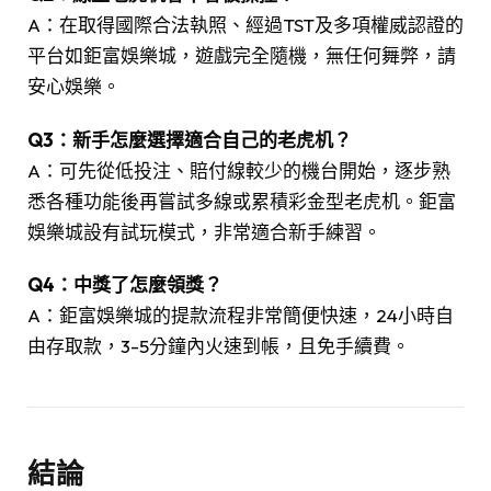
A：在取得國際合法執照、經過TST及多項權威認證的
平台如鉅富娛樂城，遊戲完全隨機，無任何舞弊，請
安心娛樂。
Q3：新手怎麼選擇適合自己的老虎机？
A：可先從低投注、賠付線較少的機台開始，逐步熟
悉各種功能後再嘗試多線或累積彩金型老虎机。鉅富
娛樂城設有試玩模式，非常適合新手練習。
Q4：中獎了怎麼領獎？
A：鉅富娛樂城的提款流程非常簡便快速，24小時自
由存取款，3-5分鐘內火速到帳，且免手續費。
結論