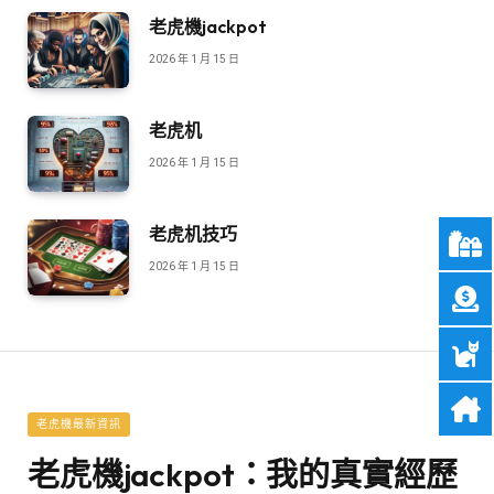
老虎機jackpot
2026 年 1 月 15 日
老虎机
2026 年 1 月 15 日
老虎机技巧
2026 年 1 月 15 日
老虎機最新資訊
老虎機jackpot：我的真實經歷