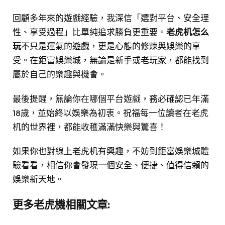
回顧多年來的遊戲經驗，我深信「選對平台、安全理
性、享受過程」比單純追求勝負更重要。
老虎机怎么
玩
不只是運氣的遊戲，更是心態的修煉與娛樂的享
受。在鉅富娛樂城，無論是新手或老玩家，都能找到
屬於自己的樂趣與機會。
最後提醒，無論你在哪個平台遊戲，務必確認已年滿
18歲，並始終以娛樂為初衷。祝福每一位讀者在老虎
机的世界裡，都能收穫滿滿快樂與驚喜！
如果你也對線上老虎机有興趣，不妨到鉅富娛樂城體
驗看看，相信你會發現一個安全、便捷、值得信賴的
娛樂新天地。
更多老虎機相關文章: