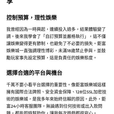
享
控制預算，理性娛樂
我曾經因為一時興起，連續投入過多，結果體驗變了
調。後來我學會了「自訂預算並嚴格執行」，這不僅
讓娛樂變得更有節制，也避免了不必要的損失。鉅富
娛樂城一直強調理性博彩，未滿18歲禁止參與，並鼓
勵玩家事先設定預算，這是負責任的娛樂態度。
選擇合適的平台與機台
千萬不要小看平台選擇的重要性。像鉅富娛樂城這樣
擁有國際合法牌照、安全資金保障、128位SSL加密技
術的娛樂城，是我多年來始終信賴的原因。此外，鉅
富24小時客服團隊，無論遇到任何技術或出入款問
題，都能即時幫助你，讓我每次遊戲都很安心。