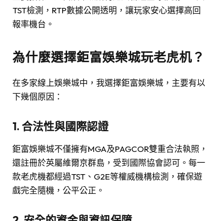
TST檢測，RTP數據公開透明，讓玩家安心選擇高回
報率機台。
為什麼選擇鉅富娛樂城玩老虎机？
在多家線上娛樂城中，我選擇鉅富娛樂城，主要有以
下幾個原因：
1. 合法性與國際認證
鉅富娛樂城不僅擁有MGA及PAGCOR雙重合法執照，
還註冊於英屬維爾京群島，受到國際協會認可。每一
款老虎機都經過TST、G2E等權威機構檢測，確保遊
戲完全隨機，公平公正。
2. 安全的資金與資訊保障