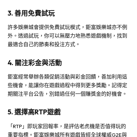
3. 善用免費試玩
許多娛樂城會提供免費試玩模式，鉅富娛樂城亦不例
外。透過試玩，你可以無壓力地熟悉遊戲機制，找到
最適合自己的節奏和投注方式。
4. 關注彩金與活動
鉅富經常舉辦各類促銷活動與彩金回饋，善加利用這
些機會，能讓你在遊戲過程中得到更多獎勵。記得定
期關注平台公告，別錯過任何一個賺獎金的好機會。
5. 選擇高RTP遊戲
「RTP」即玩家回報率，是評估老虎機是否值得玩的
重要指標。鉅富娛樂城所有遊戲皆經全球權威G2E與