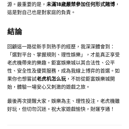
源。最重要的是，
未滿18歲嚴禁參加任何形式賭博
，
這是對自己也是對家庭的負責。
結論
回顧這一路從新手到熟手的經歷，我深深體會到：
「選對平台、掌握規則、理性娛樂」，才能真正享受
老虎機帶來的樂趣。鉅富娛樂城以其合法性、公平
性、安全性及優質服務，成為我線上博弈的首選。如
果你也想嘗試
老虎机怎么玩
，不妨從鉅富娛樂城開
始，體驗一場安心又刺激的遊戲之旅。
最後再次提醒大家，娛樂為主、理性投注，老虎機雖
好玩，但切勿沉迷。祝大家遊戲愉快，財運亨通！