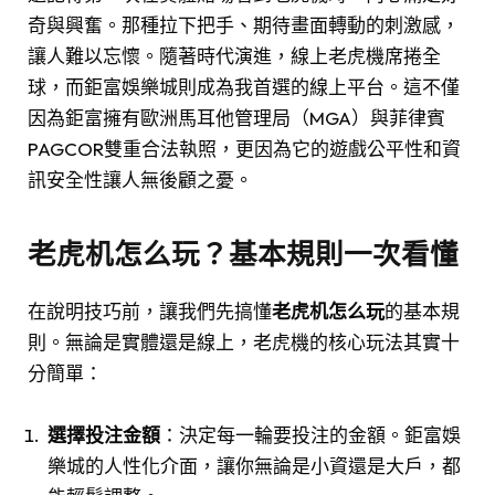
奇與興奮。那種拉下把手、期待畫面轉動的刺激感，
讓人難以忘懷。隨著時代演進，線上老虎機席捲全
球，而鉅富娛樂城則成為我首選的線上平台。這不僅
因為鉅富擁有歐洲馬耳他管理局（MGA）與菲律賓
PAGCOR雙重合法執照，更因為它的遊戲公平性和資
訊安全性讓人無後顧之憂。
老虎机怎么玩？基本規則一次看懂
在說明技巧前，讓我們先搞懂
老虎机怎么玩
的基本規
則。無論是實體還是線上，老虎機的核心玩法其實十
分簡單：
選擇投注金額
：決定每一輪要投注的金額。鉅富娛
樂城的人性化介面，讓你無論是小資還是大戶，都