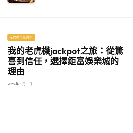
老虎機最新資訊
我的老虎機jackpot之旅：從驚
喜到信任，選擇鉅富娛樂城的
理由
2025 年 6 月 3 日