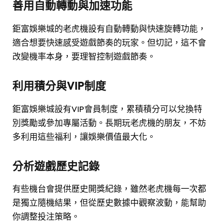
善用自動轉動與加速功能
鉅富娛樂城的老虎機設有自動轉動與快速旋轉功能，
適合想要快速感受遊戲節奏的玩家。但切記，這不會
改變機率本身，要理智控制遊戲節奏。
利用積分與VIP制度
鉅富娛樂城設有VIP會員制度，累積積分可以兌換特
別獎勵或參加專屬活動。長期玩老虎機的朋友，不妨
多利用這些福利，讓娛樂價值最大化。
分析遊戲歷史記錄
有些機台會提供歷史開獎紀錄，雖然老虎機每一次都
是獨立隨機結果，但從歷史數據中觀察波動，能幫助
你調整投注策略。