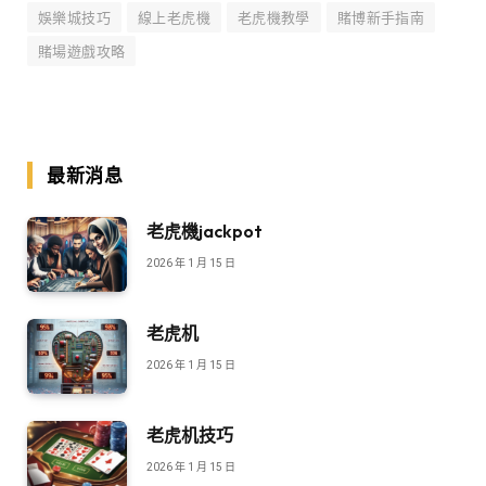
娛樂城技巧
線上老虎機
老虎機教學
賭博新手指南
賭場遊戲攻略
最新消息
老虎機jackpot
2026 年 1 月 15 日
老虎机
2026 年 1 月 15 日
老虎机技巧
2026 年 1 月 15 日