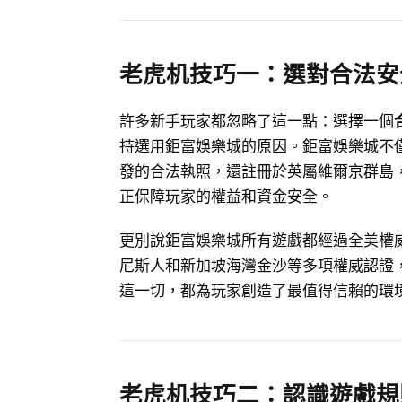
老虎机技巧一：選對合法安
許多新手玩家都忽略了這一點：選擇一個
持選用鉅富娛樂城的原因。鉅富娛樂城不僅
發的合法執照，還註冊於英屬維爾京群島
正保障玩家的權益和資金安全。
更別說鉅富娛樂城所有遊戲都經過全美權威
尼斯人和新加坡海灣金沙等多項權威認證
這一切，都為玩家創造了最值得信賴的環
老虎机技巧二：認識遊戲規