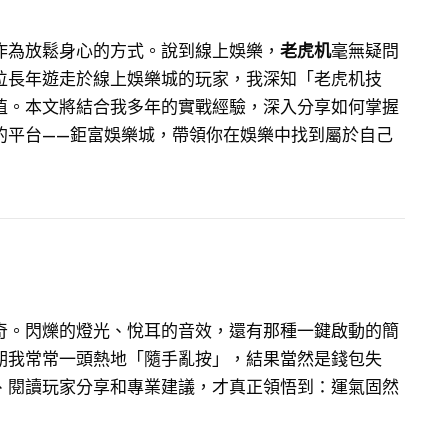
作為放鬆身心的方式。說到線上娛樂，
老虎机
毫無疑問
位長年遊走於線上娛樂城的玩家，我深知「老虎机技
值。本文將結合我多年的實戰經驗，深入分享如何掌握
的平台——鉅富娛樂城，帶領你在娛樂中找到屬於自己
奇。閃爍的燈光、悅耳的音效，還有那種一鍵啟動的簡
期我常常一頭熱地「隨手亂按」，結果當然是錢包失
、閱讀玩家分享和專業建議，才真正領悟到：運氣固然