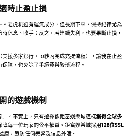
適時止盈止損
一。老虎机雖有運氣成分，但長期下來，保持紀律尤為
適時休息、收手；反之，若連續失利，也要果斷止損，
（支援多家銀行，10秒內完成充提流程），讓我在止盈
有保障，也免除了手續費與繁瑣流程。
開的遊戲機制
腳」。事實上，只有選擇像鉅富娛樂城這樣
獲得全球多
保障每一位玩家的公平權益。鉅富娛樂城採用
128位SSL
數據庫，嚴防任何舞弊及信息外泄。