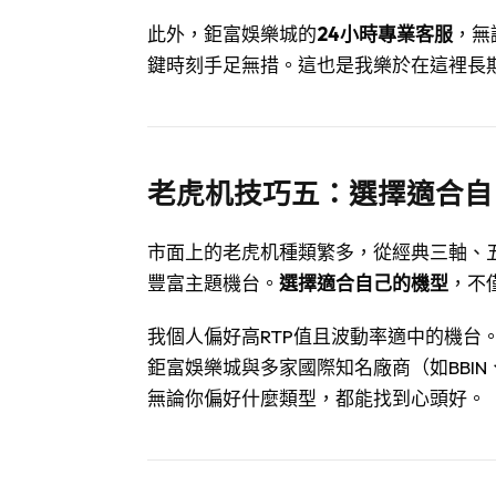
此外，鉅富娛樂城的
24小時專業客服
，無
鍵時刻手足無措。這也是我樂於在這裡長
老虎机技巧五：選擇適合自
市面上的老虎机種類繁多，從經典三軸、
豐富主題機台。
選擇適合自己的機型
，不
我個人偏好高RTP值且波動率適中的機台
鉅富娛樂城與多家國際知名廠商（如BBIN
無論你偏好什麼類型，都能找到心頭好。