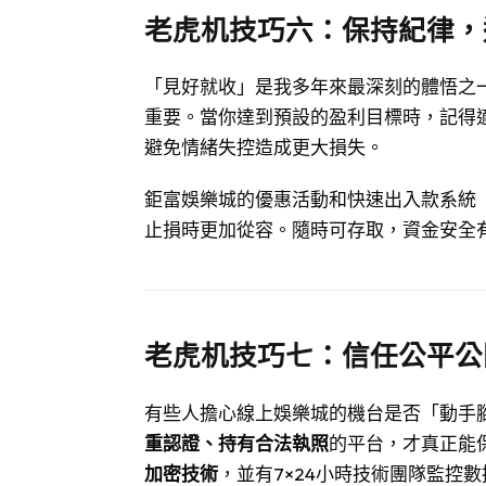
老虎机技巧六：保持紀律，
「見好就收」是我多年來最深刻的體悟之
重要。當你達到預設的盈利目標時，記得
避免情緒失控造成更大損失。
鉅富娛樂城的優惠活動和快速出入款系統
止損時更加從容。隨時可存取，資金安全
老虎机技巧七：信任公平公
有些人擔心線上娛樂城的機台是否「動手
重認證、持有合法執照
的平台，才真正能
加密技術
，並有7×24小時技術團隊監控