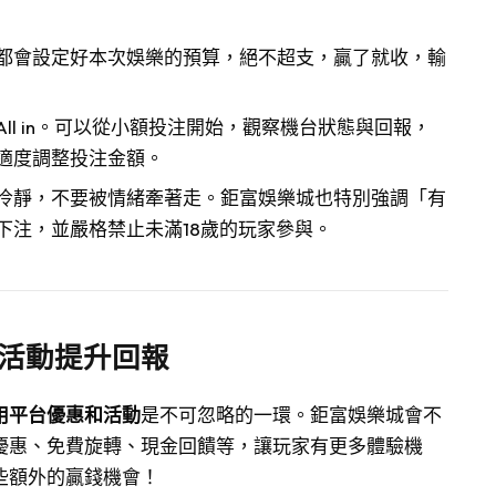
都會設定好本次娛樂的預算，絕不超支，贏了就收，輸
ll in。可以從小額投注開始，觀察機台狀態與回報，
適度調整投注金額。
冷靜，不要被情緒牽著走。鉅富娛樂城也特別強調「有
下注，並嚴格禁止未滿18歲的玩家參與。
活動提升回報
用平台優惠和活動
是不可忽略的一環。鉅富娛樂城會不
優惠、免費旋轉、現金回饋等，讓玩家有更多體驗機
些額外的贏錢機會！