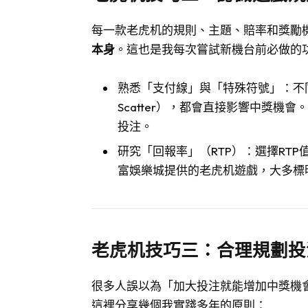
每一款老虎机的規則、主題、賠率和獎勵
本身
。這也是我每次嘗試新機台前必做的
熟悉「支付線」與「特殊符號」：不同
Scatter），都會直接影響中獎
投注。
研究「回報率」（RTP）：選擇RT
富娛樂城提供的老虎机遊戲，大多標
老虎机技巧三：合理規劃投
很多人誤以為「加大投注就能增加中獎機
這裡分享幾個我實踐多年的原則：