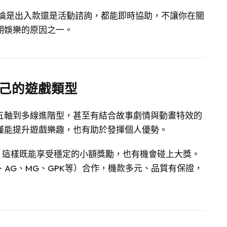
論是出入款還是活動諮詢，都能即時協助，不讓你在關
期娛樂的原因之一。
己的遊戲類型
五軸到多線進階型，甚至有結合故事劇情與動畫特效的
僅能提升遊戲樂趣，也有助於發揮個人優勢。
。這樣既能享受穩定的小額獎勵，也有機會碰上大獎。
、AG、MG、GPK等）合作，機款多元、品質有保證，