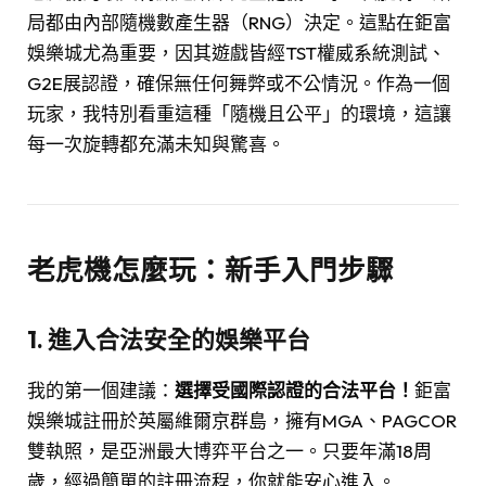
局都由內部隨機數產生器（RNG）決定。這點在鉅富
娛樂城尤為重要，因其遊戲皆經TST權威系統測試、
G2E展認證，確保無任何舞弊或不公情況。作為一個
玩家，我特別看重這種「隨機且公平」的環境，這讓
每一次旋轉都充滿未知與驚喜。
老虎機怎麼玩：新手入門步驟
1. 進入合法安全的娛樂平台
我的第一個建議：
選擇受國際認證的合法平台！
鉅富
娛樂城註冊於英屬維爾京群島，擁有MGA、PAGCOR
雙執照，是亞洲最大博弈平台之一。只要年滿18周
歲，經過簡單的註冊流程，你就能安心進入。