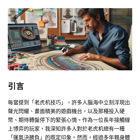
引言
每當提到「老虎机技巧」，許多人腦海中立刻浮現出
聲光閃耀、畫面精美的遊戲機台，以及那種投入硬
幣、期待轉盤停下的緊張心情。作為一位長年接觸線
上博弈的玩家，我深知許多人對於老虎机總有一種
「運氣決勝負」的既定印象。然而，經過多年親身體