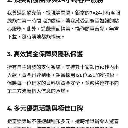
我曾遇到過充值、提現等問題，鉅富的7×24小時客服
總能在第一時間協助處理，讓我感受到賓至如歸的貼
心服務。此外，遊戲畫面精美、操作簡單直覺，無需
下載，隨時隨地都能暢玩。
3. 高效資金保障與隱私保護
擁有自主研發的支付系統，支持數十家銀行10秒內出
入款，資金迅速到帳。鉅富採用128位SSL加密技術，
保護每一位玩家的資料與資金安全，並嚴格遵守不向
第三方洩漏個人信息的承諾。
4. 多元優惠活動與極佳口碑
鉅富娛樂城不僅遊戲種類多元，還時常舉辦令人驚喜