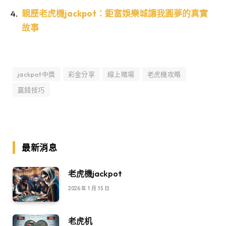
親歷老虎機jackpot：鉅富娛樂城讓我圓夢的真實
故事
jackpot中獎
彩金分享
線上賭場
老虎機攻略
贏錢技巧
最新消息
老虎機jackpot
2026 年 1 月 15 日
老虎机