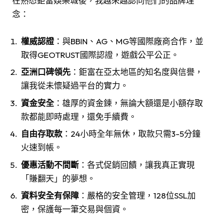
在熟悉鉅富娛樂城後，我越來越認同他們的品牌理
念：
權威認證
：與BBIN、AG、MG等國際廠商合作，並
取得GEOTRUST國際認證，遊戲公平公正。
亞洲口碑領先
：鉅富在亞太地區的知名度與信譽，
讓我從未懷疑過平台的實力。
資金安全
：雄厚的資金鍊，無論大額還是小額存取
款都能即時處理，還免手續費。
自由存取款
：24小時全年無休，取款只需3-5分鐘
火速到帳。
優惠活動不間斷
：各式促銷回饋，讓我真正實現
「賺翻天」的夢想。
資料安全有保障
：嚴格的安全管理，128位SSL加
密，保護每一筆交易與個資。