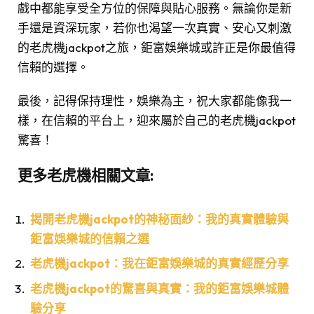
戲中都能享受全方位的保障與貼心服務。無論你是新
手還是資深玩家，若你也渴望一次真實、安心又刺激
的老虎機jackpot之旅，鉅富娛樂城或許正是你最值得
信賴的選擇。
最後，記得保持理性，娛樂為主，祝大家都能像我一
樣，在信賴的平台上，迎來屬於自己的老虎機jackpot
驚喜！
更多老虎機相關文章:
揭開老虎機jackpot的神秘面紗：我的真實體驗與
鉅富娛樂城的信賴之選
老虎機jackpot：我在鉅富娛樂城的真實經歷分享
老虎機jackpot的驚喜與真實：我的鉅富娛樂城體
驗分享