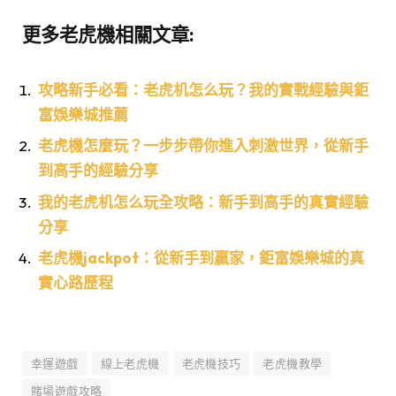
更多老虎機相關文章:
攻略新手必看：老虎机怎么玩？我的實戰經驗與鉅
富娛樂城推薦
老虎機怎麼玩？一步步帶你進入刺激世界，從新手
到高手的經驗分享
我的老虎机怎么玩全攻略：新手到高手的真實經驗
分享
老虎機jackpot：從新手到贏家，鉅富娛樂城的真
實心路歷程
幸運遊戲
線上老虎機
老虎機技巧
老虎機教學
賭場遊戲攻略