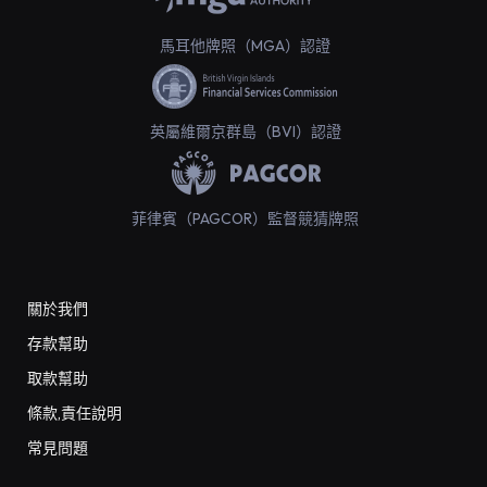
馬耳他牌照（MGA）認證
英屬維爾京群島（BVI）認證
菲律賓（PAGCOR）監督競猜牌照
關於我們
存款幫助
取款幫助
條款,責任說明
常見問題