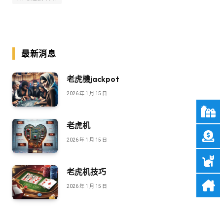
最新消息
老虎機jackpot
2026 年 1 月 15 日
老虎机
2026 年 1 月 15 日
老虎机技巧
2026 年 1 月 15 日