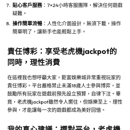
貼心客戶服務
：7×24小時客服團隊，解決任何遊戲
疑難。
操作簡單流暢
：人性化介面設計，無須下載，操作
簡單明了，讓新手也能輕鬆上手。
責任博彩：享受老虎機jackpot的
同時，理性消費
在這裡我也想呼籲大家，鉅富娛樂城非常重視玩家的
責任博彩。平台嚴格禁止未滿18歲人士參與博弈，並
鼓勵所有玩家在遊戲前預先設立預算，自律下注。畢
竟，老虎機jackpot雖然令人嚮往，但娛樂至上、理性
參與，才能讓每一次的遊戲都成為美好回憶。
我的真心建議：選對平台，老虎機