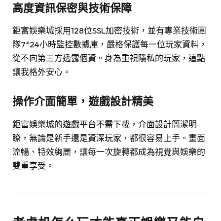
高度資訊保密與技術保障
鉅富娛樂城採用128位SSL加密技術，並有專業技術團
隊7*24小時監控數據庫，嚴格保護每一位玩家資料，
從不向第三方透露個資。身為重視隱私的玩家，這點
讓我格外安心。
操作介面簡單，遊戲設計精美
鉅富娛樂城的遊戲平台不需下載，介面設計簡潔明
瞭，無論是新手還是資深玩家，都很容易上手。畫面
流暢、特效絢麗，讓每一次旋轉都成為視覺與娛樂的
雙重享受。