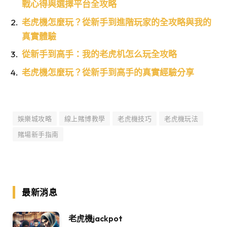
戰心得與選擇平台全攻略
老虎機怎麼玩？從新手到進階玩家的全攻略與我的
真實體驗
從新手到高手：我的老虎机怎么玩全攻略
老虎機怎麼玩？從新手到高手的真實經驗分享
娛樂城攻略
線上賭博教學
老虎機技巧
老虎機玩法
賭場新手指南
最新消息
老虎機jackpot