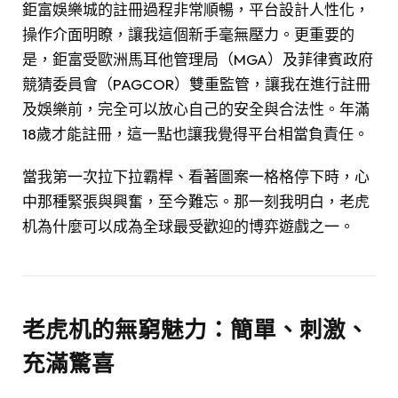
鉅富娛樂城的註冊過程非常順暢，平台設計人性化，
操作介面明瞭，讓我這個新手毫無壓力。更重要的
是，鉅富受歐洲馬耳他管理局（MGA）及菲律賓政府
競猜委員會（PAGCOR）雙重監管，讓我在進行註冊
及娛樂前，完全可以放心自己的安全與合法性。年滿
18歲才能註冊，這一點也讓我覺得平台相當負責任。
當我第一次拉下拉霸桿、看著圖案一格格停下時，心
中那種緊張與興奮，至今難忘。那一刻我明白，老虎
机為什麼可以成為全球最受歡迎的博弈遊戲之一。
老虎机的無窮魅力：簡單、刺激、
充滿驚喜