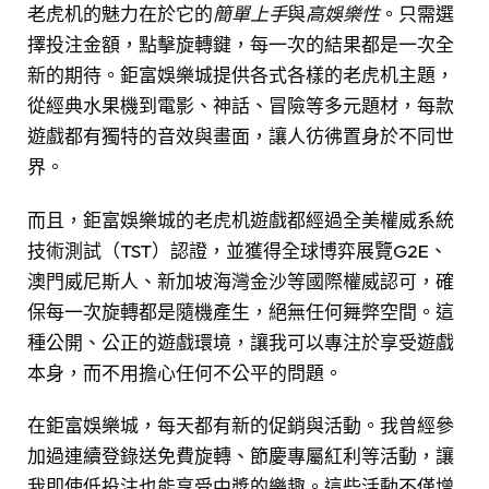
老虎机的魅力在於它的
簡單上手
與
高娛樂性
。只需選
擇投注金額，點擊旋轉鍵，每一次的結果都是一次全
新的期待。鉅富娛樂城提供各式各樣的老虎机主題，
從經典水果機到電影、神話、冒險等多元題材，每款
遊戲都有獨特的音效與畫面，讓人彷彿置身於不同世
界。
而且，鉅富娛樂城的老虎机遊戲都經過全美權威系統
技術測試（TST）認證，並獲得全球博弈展覽G2E、
澳門威尼斯人、新加坡海灣金沙等國際權威認可，確
保每一次旋轉都是隨機產生，絕無任何舞弊空間。這
種公開、公正的遊戲環境，讓我可以專注於享受遊戲
本身，而不用擔心任何不公平的問題。
在鉅富娛樂城，每天都有新的促銷與活動。我曾經參
加過連續登錄送免費旋轉、節慶專屬紅利等活動，讓
我即使低投注也能享受中獎的樂趣。這些活動不僅增