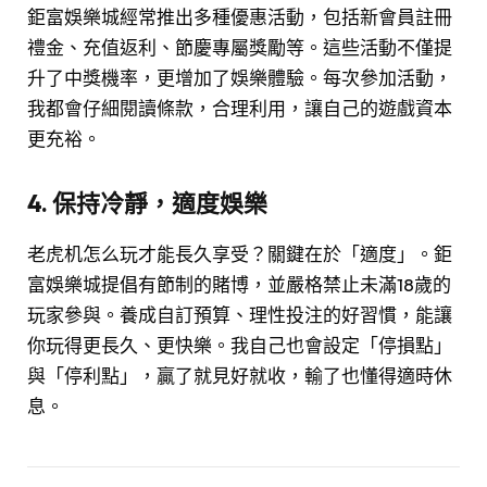
鉅富娛樂城經常推出多種優惠活動，包括新會員註冊
禮金、充值返利、節慶專屬獎勵等。這些活動不僅提
升了中獎機率，更增加了娛樂體驗。每次參加活動，
我都會仔細閱讀條款，合理利用，讓自己的遊戲資本
更充裕。
4. 保持冷靜，適度娛樂
老虎机怎么玩才能長久享受？關鍵在於「適度」。鉅
富娛樂城提倡有節制的賭博，並嚴格禁止未滿18歲的
玩家參與。養成自訂預算、理性投注的好習慣，能讓
你玩得更長久、更快樂。我自己也會設定「停損點」
與「停利點」，贏了就見好就收，輸了也懂得適時休
息。