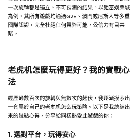
一次旋轉都是獨立、不可預測的結果。以鉅富娛樂城
為例，其所有遊戲均通過G2E、澳門威尼斯人等多重
國際認證，完全杜絕任何舞弊可能，公信力有目共
睹。
老虎机怎麼玩得更好？我的實戰心
法
經歷過數百次的旋轉與無數次的起伏，我逐漸摸索出
一套屬於自己的老虎机怎么玩策略。以下是我總結出
來的幾點心得，分享給同樣熱愛此遊戲的你：
1. 選對平台，玩得安心