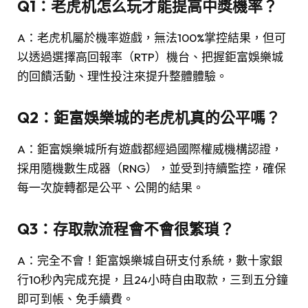
Q1：老虎机怎么玩才能提高中獎機率？
A：老虎机屬於機率遊戲，無法100%掌控結果，但可
以透過選擇高回報率（RTP）機台、把握鉅富娛樂城
的回饋活動、理性投注來提升整體體驗。
Q2：鉅富娛樂城的老虎机真的公平嗎？
A：鉅富娛樂城所有遊戲都經過國際權威機構認證，
採用隨機數生成器（RNG），並受到持續監控，確保
每一次旋轉都是公平、公開的結果。
Q3：存取款流程會不會很繁瑣？
A：完全不會！鉅富娛樂城自研支付系統，數十家銀
行10秒內完成充提，且24小時自由取款，三到五分鐘
即可到帳、免手續費。