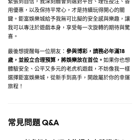
緊張到自信，我深刻體會到選對平台、理性投注、善
用優惠，以及保持平常心，才是持續玩得開心的關
鍵。鉅富娛樂城給予我無可比擬的安全感與樂趣，讓
我可以專注於遊戲本身，享受每一次旋轉的期待與驚
喜。
最後想提醒每一位朋友：
參與博彩，請務必年滿18
歲，並設立合理預算，將娛樂放在首位。
如果你也想
體驗安全、公平又多元的老虎机遊戲，不妨像我一樣
選擇鉅富娛樂城，從新手到高手，開啟屬於你的幸運
旅程！
常見問題 Q&A