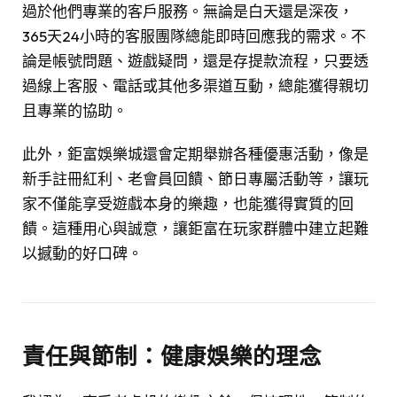
過於他們專業的客戶服務。無論是白天還是深夜，
365天24小時的客服團隊總能即時回應我的需求。不
論是帳號問題、遊戲疑問，還是存提款流程，只要透
過線上客服、電話或其他多渠道互動，總能獲得親切
且專業的協助。
此外，鉅富娛樂城還會定期舉辦各種優惠活動，像是
新手註冊紅利、老會員回饋、節日專屬活動等，讓玩
家不僅能享受遊戲本身的樂趣，也能獲得實質的回
饋。這種用心與誠意，讓鉅富在玩家群體中建立起難
以撼動的好口碑。
責任與節制：健康娛樂的理念