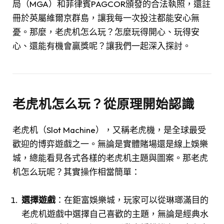
局（MGA）和菲律賓PAGCOR頒發的合法執照，還註
冊於英屬維爾京群島，讓我每一次投注都能安心無
憂。那麼，老虎机怎么玩？怎麼玩得開心、玩得安
心、還能有機會贏獎呢？讓我們一起深入探討。
老虎机怎么玩？從原理開始認識
老虎机（Slot Machine），又稱老虎機，是全球最受
歡迎的博弈遊戲之一。無論是實體賭場還是線上娛樂
城，總能看見各式各樣的老虎机主題與圖案。那老虎
机怎么玩呢？其實操作相當簡單：
選擇遊戲
：在鉅富娛樂城，玩家可以從琳瑯滿目的
老虎机遊戲中選擇自己喜歡的主題，無論是經典水