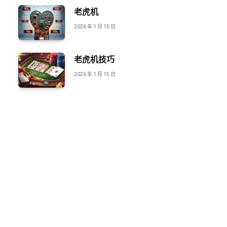
老虎机
2026 年 1 月 15 日
老虎机技巧
2026 年 1 月 15 日