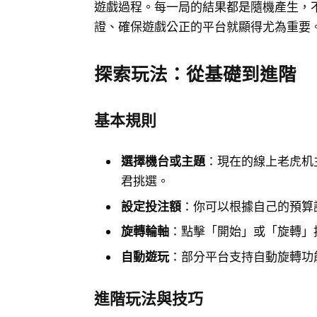
遊戲過程。每一局的結果都是隨機產生，
證、確保遊戲公正的平台就顯得尤為重要
探索玩法：從基礎到進階
基本規則
選擇機台或主題
：現在的線上老虎机
君挑選。
設定投注額
：你可以根據自己的預算
旋轉輪軸
：點擊「開始」或「旋轉」
自動遊玩
：部分平台支持自動旋轉功
進階玩法與技巧