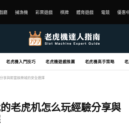
戲廳
捕漁機
彩票遊戲
棋牌
體育遊戲
電競
優惠
老虎機入門技巧
老虎機遊戲推薦
老虎機高手策略
老
分享與鉅富娛樂城的安全選擇
我的老虎机怎么玩經驗分享與
擇