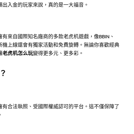
額出入金的玩家來說，真的是一大福音。
有來自國際知名廠商的多款老虎机遊戲，像BBIN、
次新機上線還會有獨家活動和免費旋轉。無論你喜歡經典
讓
老虎机怎么玩
變得更多元、更多彩。
？
擁有合法執照、受國際權威認可的平台。這不僅保障了
。