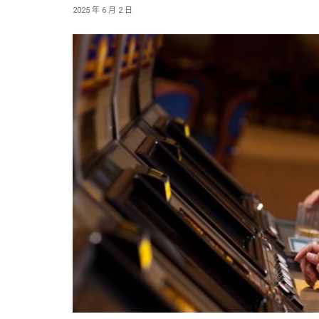
2025 年 6 月 2 日