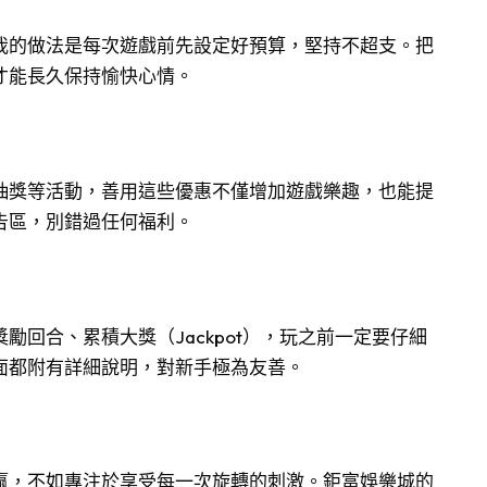
我的做法是每次遊戲前先設定好預算，堅持不超支。把
才能長久保持愉快心情。
抽獎等活動，善用這些優惠不僅增加遊戲樂趣，也能提
告區，別錯過任何福利。
回合、累積大獎（Jackpot），玩之前一定要仔細
面都附有詳細說明，對新手極為友善。
贏，不如專注於享受每一次旋轉的刺激。鉅富娛樂城的