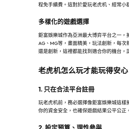
程免手續費。這對於愛玩老虎机、經常小
多樣化的遊戲選擇
鉅富娛樂城作為亞洲最大博弈平台之一，擁
AG、MG等，畫面精美，玩法創新，每
還是創新，這裡都能找到適合你的機台，
老虎机怎么玩才能玩得安心
1. 只在合法平台註冊
玩老虎机前，務必選擇像鉅富娛樂城這樣
你的資金安全，也確保遊戲結果公平公正
2. 設定預算、理性參與