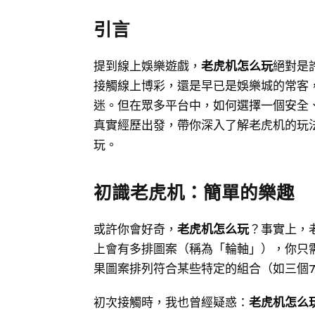
引言
提到線上娛樂遊戲，
老虎机怎么玩
絕對是
接觸線上博彩，還是早已是娛樂城的常客
迷。但在眾多平台中，如何選擇一個安全
真實經歷出發，帶你深入了解老虎机的玩
玩。
初識老虎机：簡單的樂趣
或許你會好奇，
老虎机怎么玩
？事實上，
上會有多排圖案（稱為「輪軸」），你只
果圖案排列符合某些特定的組合（如三個
初次接觸時，我也曾經疑惑：
老虎机怎么