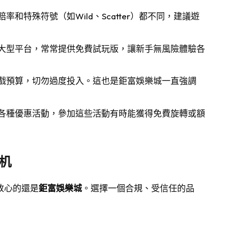
率和特殊符號（如Wild、Scatter）都不同，建議遊
大型平台，常常提供免費試玩版，讓新手無風險體驗各
戲預算，切勿過度投入。這也是鉅富娛樂城一直強調
各種優惠活動，參加這些活動有時能獲得免費旋轉或額
机
放心的還是
鉅富娛樂城
。選擇一個合規、受信任的品