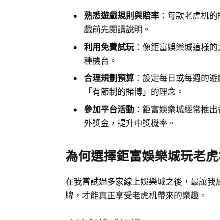
熟悉遊戲規則與賠率
：每款老虎机的賠
戲前先閱讀說明。
利用免費試玩
：像鉅富娛樂城這樣的
種機台。
合理規劃預算
：設定每日或每週的遊
「有節制的賭博」的理念。
參加平台活動
：鉅富娛樂城經常推出
外獎金，提升中獎機率。
為何選擇鉅富娛樂城玩老虎
在我嘗試過多家線上娛樂城之後，最讓我
牌，才能真正享受老虎机帶來的樂趣。