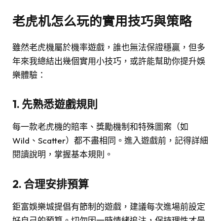
老虎机怎么玩的實用技巧與策略
雖然老虎機屬於機率遊戲，誰也無法保證穩贏，但多
年來我總結出幾個實用小技巧，或許能幫助你提升娛
樂體驗：
1. 先熟悉遊戲規則
每一款老虎機的賠率、獎勵機制和特殊圖案（如
Wild、Scatter）都不盡相同。進入遊戲前，記得詳細
閱讀說明，掌握基本規則。
2. 合理安排預算
鉅富娛樂城提倡有節制的遊戲，建議每次進場前設定
好自己的預算。切勿因一時情緒追注，保持理性才是