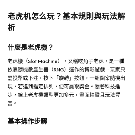
老虎机怎么玩？基本規則與玩法解
析
什麼是老虎機？
老虎機（Slot Machine），又稱吃角子老虎，是一種
依靠隨機數產生器（RNG）運作的博彩遊戲。玩家只
需投幣或下注，按下「旋轉」按鈕，一組圖案隨機出
現，若達到指定排列，便可贏取獎金。隨著科技進
步，線上老虎機類型更加多元，畫面精緻且玩法豐
富。
基本操作步驟