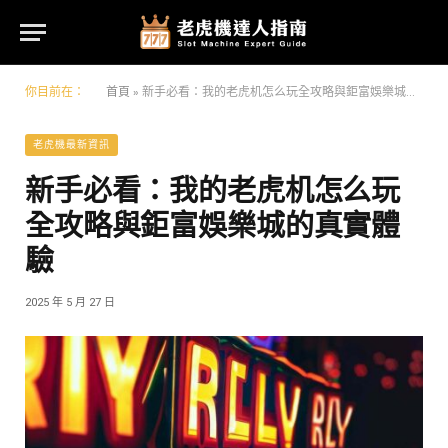
你目前在：
首頁
»
新手必看：我的老虎机怎么玩全攻略與鉅富娛樂城的真實體驗
老虎機最新資訊
新手必看：我的老虎机怎么玩
全攻略與鉅富娛樂城的真實體
驗
2025 年 5 月 27 日