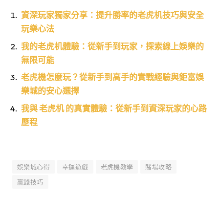
資深玩家獨家分享：提升勝率的老虎机技巧與安全
玩樂心法
我的老虎机體驗：從新手到玩家，探索線上娛樂的
無限可能
老虎機怎麼玩？從新手到高手的實戰經驗與鉅富娛
樂城的安心選擇
我與 老虎机 的真實體驗：從新手到資深玩家的心路
歷程
娛樂城心得
幸運遊戲
老虎機教學
賭場攻略
贏錢技巧