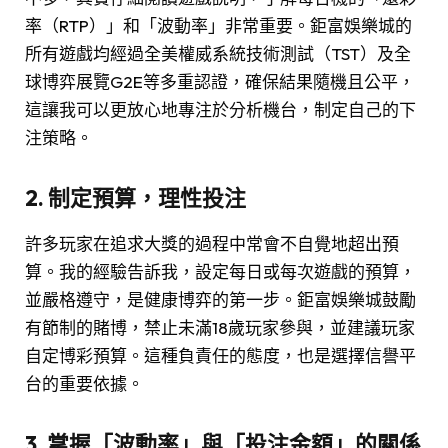
率（RTP）」和「波動率」非常重要。鉅富娛樂城的
所有遊戲均經過全美權威系統技術測試（TST）及全
球博弈展覽G2E等多重認證，確保結果隨機且公平，
這讓我可以更放心地專注於分析機台，制定自己的下
注策略。
2. 制定預算，理性投注
許多玩家在追求大獎的過程中常會不自覺地超出預
算。我的經驗告訴我，設定每日或每次遊戲的預算，
並嚴格遵守，是健康博弈的第一步。鉅富娛樂城鼓勵
有節制的賭博，禁止未滿18歲玩家參與，並建議玩家
自定博彩預算。這種負責任的態度，也是選擇信譽平
台的重要依據。
3. 掌握「波動率」與「投注金額」的關係