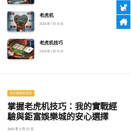
老虎机
2026 年 1 月 15 日
老虎机技巧
2026 年 1 月 15 日
老虎機最新資訊
掌握老虎机技巧：我的實戰經
驗與鉅富娛樂城的安心選擇
2025 年 5 月 27 日