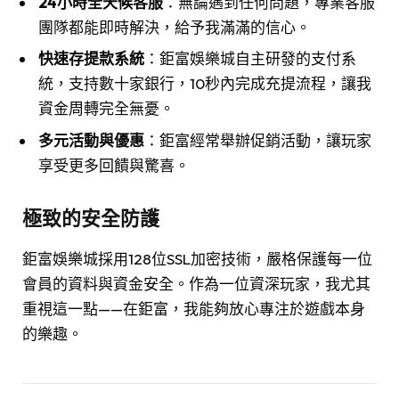
24小時全天候客服
：無論遇到任何問題，專業客服
團隊都能即時解決，給予我滿滿的信心。
快速存提款系統
：鉅富娛樂城自主研發的支付系
統，支持數十家銀行，10秒內完成充提流程，讓我
資金周轉完全無憂。
多元活動與優惠
：鉅富經常舉辦促銷活動，讓玩家
享受更多回饋與驚喜。
極致的安全防護
鉅富娛樂城採用128位SSL加密技術，嚴格保護每一位
會員的資料與資金安全。作為一位資深玩家，我尤其
重視這一點——在鉅富，我能夠放心專注於遊戲本身
的樂趣。