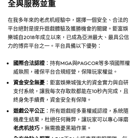
全與服務並重
在我多年來的老虎机經驗中，選擇一個安全、合法的
平台絕對是提升遊戲體驗及獲勝機會的關鍵。鉅富娛
樂城自2018年成立以來，已成為亞洲最大、最具公信
力的博弈平台之一。平台具備以下優勢：
國際合法認證
：持有MGA與PAGCOR等多項國際權
威執照，確保平台合規經營，保障玩家權益。
資金安全無憂
：鉅富娛樂城強大的資金實力與自研
支付系統，讓我每次存取款都能在10秒內完成，且
終身免手續費，資金安全有保障。
遊戲公平公正
：所有遊戲經多重權威認證，系統隨
機產生結果，杜絕任何舞弊，讓玩家可以專心琢磨
老虎机技巧
，無需擔憂黑箱作業。