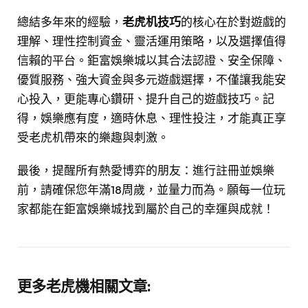
總結多年來的經驗，
老虎机技巧
的核心在於對遊戲的
理解、理性控制資金、靈活運用策略，以及選擇值得
信賴的平台。鉅富娛樂城以其合法認證、安全保障、
優質服務、強大資金與多元遊戲選擇，不僅讓我能安
心投入，更能專心鑽研、提升自己的遊戲技巧。記
得，娛樂應有度，適時休息、理性投注，才能真正享
受老虎机帶來的樂趣與刺激。
最後，提醒所有熱愛博弈的朋友：進行註冊並娛樂
前，請確保您年滿18周歲，並量力而為。願每一位玩
家都能在鉅富娛樂城找到屬於自己的幸運與成就！
更多老虎機相關文章: