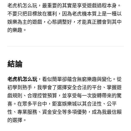
老虎机怎么玩，最重要的其實是享受遊戲過程本身。
不要只把目標放在獲利，因為老虎機本質上是一種以
娛樂為主的遊戲，心態調整好，才能真正體會到其中
的樂趣。
結論
老虎机怎么玩
，看似簡單卻蘊含無窮樂趣與變化。從
初學到熟手，我學會了選擇安全合法的平台、掌握遊
戲規則、合理控管預算，並享受每一次旋轉帶來的驚
喜。在眾多平台中，鉅富娛樂城以其合法性、公平
性、專業服務、資金安全等多項優勢，成為我最信賴
的選擇。