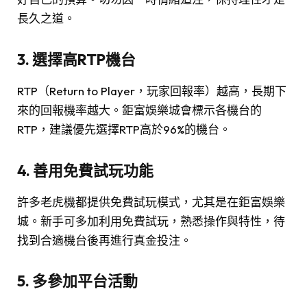
長久之道。
3. 選擇高RTP機台
RTP（Return to Player，玩家回報率）越高，長期下
來的回報機率越大。鉅富娛樂城會標示各機台的
RTP，建議優先選擇RTP高於96%的機台。
4. 善用免費試玩功能
許多老虎機都提供免費試玩模式，尤其是在鉅富娛樂
城。新手可多加利用免費試玩，熟悉操作與特性，待
找到合適機台後再進行真金投注。
5. 多參加平台活動