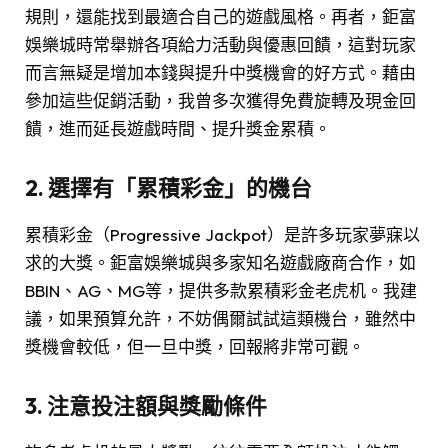
規則，還能找到最適合自己的遊戲風格。再者，鉅富
娛樂城時常舉辦各項給力活動與優惠回饋，這對玩家
而言無疑是增加本錢與提升中獎機會的好方式。藉由
參加這些促銷活動，我曾多次獲得免費旋轉及現金回
饋，進而延長遊戲時間、提升獎金累積。
2. 選擇有「累積彩金」的機台
累積彩金（Progressive Jackpot）是許多玩家夢寐以
求的大獎。鉅富娛樂城與多家知名遊戲廠商合作，如
BBIN、AG、MG等，提供多款累積彩金老虎机。我建
議，如果預算允許，不妨偶爾試試這類機台，雖然中
獎機會較低，但一旦中獎，回報將非常可觀。
3. 注意投注額與獎勵條件