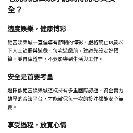
全？
適度娛樂，健康博彩
鉅富娛樂城一直倡導有節制的博彩，嚴格禁止18歲以
下人士註冊與遊戲。每次遊戲前，建議先設定好預
算，並自律遵守，不要影響到生活與工作。
安全是首要考量
選擇像鉅富娛樂城這樣持有多重國際認證、資金實力
雄厚的合法平台，才能確保每一次的投注都能安心無
憂。
享受過程，放寬心情