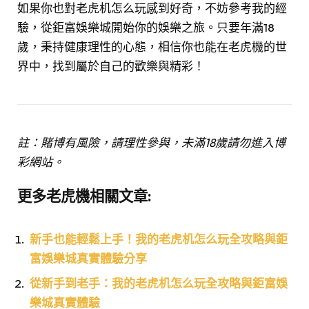
如果你也對老虎机怎么玩感到好奇，不妨參考我的經
驗，從鉅富娛樂城開始你的娛樂之旅。只要年滿18
歲，秉持健康理性的心態，相信你也能在老虎機的世
界中，找到屬於自己的歡樂與精彩！
註：賭博有風險，請理性參與，未滿18歲請勿進入博
彩網站。
更多老虎機相關文章:
新手也能輕鬆上手！我的老虎机怎么玩全攻略與鉅
富娛樂城真實體驗分享
從新手到老手：我的老虎机怎么玩全攻略與鉅富娛
樂城真實體驗