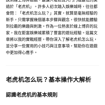
過於「老虎机」。許多人初次踏入娛樂城時，往往都
會問：「老虎机怎么玩？」其實，就算是毫無經驗的
新手，只需掌握幾個基本步驟與觀念，很快就能體驗
到拉霸的樂趣與刺激。作為一位熱衷於線上博弈的玩
家，我在鉅富娛樂城累積了豐富的遊玩經驗。這篇文
章將以我的實戰經歷，帶你深入了解老虎机怎么玩，
並分享一些實用的小技巧與注意事項，幫助你在遊戲
中更加得心應手。
老虎机怎么玩？基本操作大解析
認識老虎机的基本規則