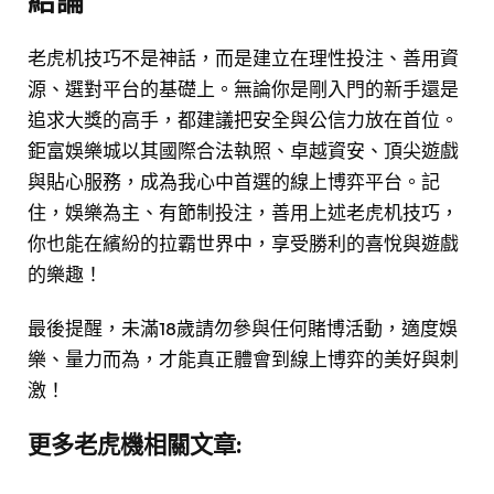
結論
老虎机技巧不是神話，而是建立在理性投注、善用資
源、選對平台的基礎上。無論你是剛入門的新手還是
追求大獎的高手，都建議把安全與公信力放在首位。
鉅富娛樂城以其國際合法執照、卓越資安、頂尖遊戲
與貼心服務，成為我心中首選的線上博弈平台。記
住，娛樂為主、有節制投注，善用上述老虎机技巧，
你也能在繽紛的拉霸世界中，享受勝利的喜悅與遊戲
的樂趣！
最後提醒，未滿18歲請勿參與任何賭博活動，適度娛
樂、量力而為，才能真正體會到線上博弈的美好與刺
激！
更多老虎機相關文章: