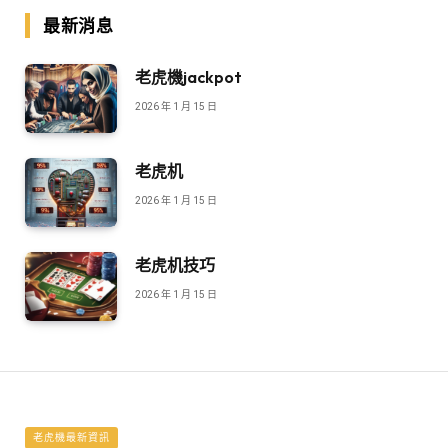
最新消息
老虎機jackpot
2026 年 1 月 15 日
老虎机
2026 年 1 月 15 日
老虎机技巧
2026 年 1 月 15 日
老虎機最新資訊