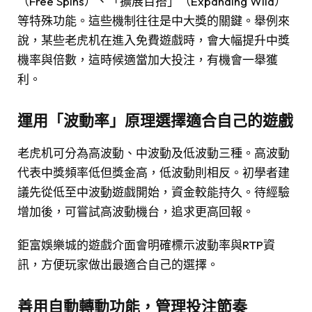
（Free Spins）、「擴展百搭」（Expanding Wild）
等特殊功能。這些機制往往是中大獎的關鍵。舉例來
說，某些老虎机在進入免費遊戲時，會大幅提升中獎
機率與倍數，這時候適當加大投注，有機會一舉獲
利。
運用「波動率」原理選擇適合自己的遊戲
老虎机可分為高波動、中波動及低波動三種。高波動
代表中獎頻率低但獎金高，低波動則相反。初學者建
議先從低至中波動遊戲開始，資金較能持久。待經驗
增加後，可嘗試高波動機台，追求更高回報。
鉅富娛樂城的遊戲介面會明確標示波動率與RTP資
訊，方便玩家做出最適合自己的選擇。
善用自動轉動功能，管理投注節奏