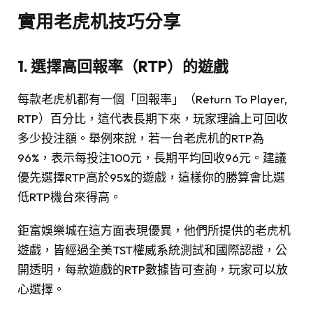
實用老虎机技巧分享
1. 選擇高回報率（RTP）的遊戲
每款老虎机都有一個「回報率」（Return To Player,
RTP）百分比，這代表長期下來，玩家理論上可回收
多少投注額。舉例來說，若一台老虎机的RTP為
96%，表示每投注100元，長期平均回收96元。建議
優先選擇RTP高於95%的遊戲，這樣你的勝算會比選
低RTP機台來得高。
鉅富娛樂城在這方面表現優異，他們所提供的老虎机
遊戲，皆經過全美TST權威系統測試和國際認證，公
開透明，每款遊戲的RTP數據皆可查詢，玩家可以放
心選擇。