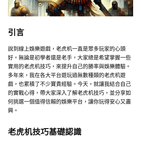
引言
說到線上娛樂遊戲，老虎机一直是眾多玩家的心頭
好。無論是初學者還是老手，大家總是希望掌握一些
實用的老虎机技巧，來提升自己的勝率與娛樂體驗。
多年來，我在各大平台遊玩過無數種類的老虎机遊
戲，也累積了不少寶貴經驗。今天，就讓我結合自己
的實戰心得，帶大家深入了解老虎机技巧，並分享如
何挑選一個值得信賴的娛樂平台，讓你玩得安心又盡
興。
老虎机技巧基礎認識