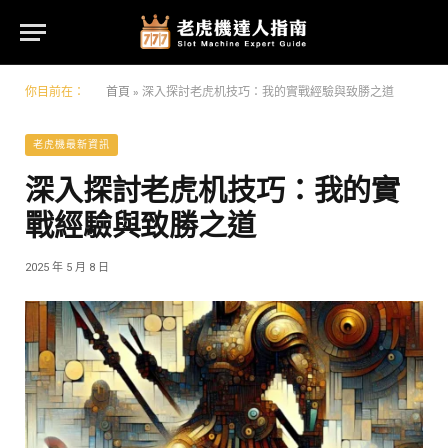
你目前在：
首頁
»
深入探討老虎机技巧：我的實戰經驗與致勝之道
老虎機最新資訊
深入探討老虎机技巧：我的實
戰經驗與致勝之道
2025 年 5 月 8 日