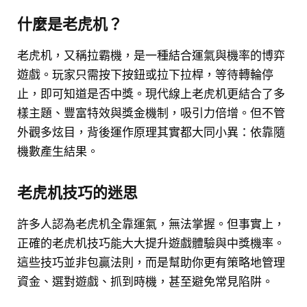
什麼是老虎机？
老虎机，又稱拉霸機，是一種結合運氣與機率的博弈
遊戲。玩家只需按下按鈕或拉下拉桿，等待轉輪停
止，即可知道是否中獎。現代線上老虎机更結合了多
樣主題、豐富特效與獎金機制，吸引力倍增。但不管
外觀多炫目，背後運作原理其實都大同小異：依靠隨
機數產生結果。
老虎机技巧的迷思
許多人認為老虎机全靠運氣，無法掌握。但事實上，
正確的老虎机技巧能大大提升遊戲體驗與中獎機率。
這些技巧並非包贏法則，而是幫助你更有策略地管理
資金、選對遊戲、抓到時機，甚至避免常見陷阱。