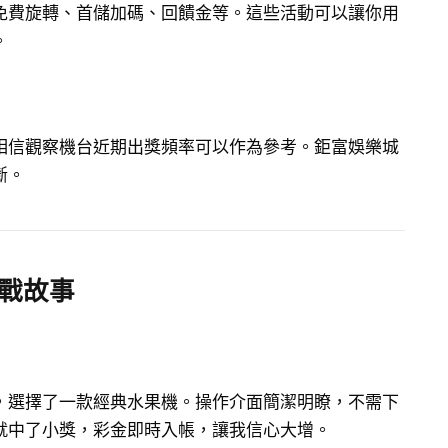
免費旋轉、首儲加碼、回饋金等。這些活動可以讓你用
。
相信觀察機台近期出獎頻率可以作為參考。鉅富娛樂城
斷。
戰故事
，選擇了一款經典水果機。操作介面簡潔明瞭，不需下
就中了小獎，彩金即時入帳，讓我信心大增。