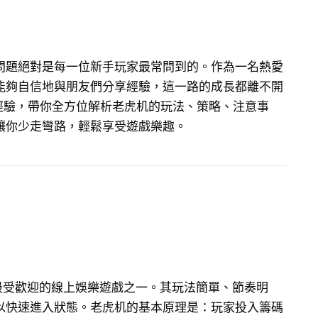
問題絕對是每一位新手玩家最常問到的。作為一名熱愛
能夠自信地與朋友們分享經驗，這一路的成長都離不開
經驗，帶你全方位解析老虎机的玩法、策略、注意事
讓你少走彎路，輕鬆享受遊戲樂趣。
是現今最受歡迎的線上娛樂遊戲之一。其玩法簡單、節奏明
以快速進入狀態。老虎机的基本原理是：玩家投入籌碼