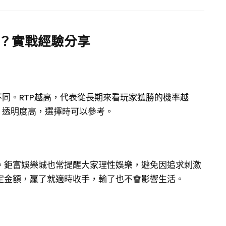
？實戰經驗分享
不同。RTP越高，代表從長期來看玩家獲勝的機率越
，透明度高，選擇時可以參考。
。鉅富娛樂城也常提醒大家理性娛樂，避免因追求刺激
定金額，贏了就適時收手，輸了也不會影響生活。