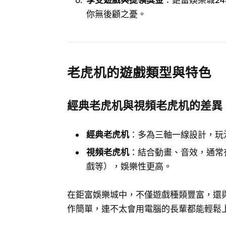
你無後顧之憂。
老虎机的遊戲類型與特色
經典老虎机與視頻老虎机的差異
經典老虎机
：多為三軸一線設計，玩
視頻老虎机
：結合動畫、音效，通常
戲等），娛樂性更高。
在鉅富娛樂城中，不僅遊戲種類豐富，還與
作簡單，連不太會用電腦的長輩都能輕鬆