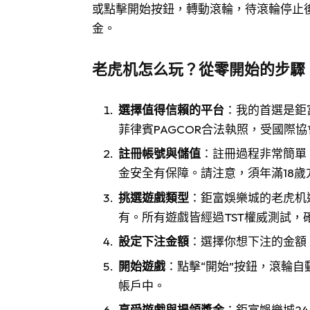
或點擊開始按鈕，轉動滾輪，待滾輪停止
金。
老虎机怎么玩？從零開始的步驟
選擇值得信賴的平台
：我的首選是鉅
菲律賓PAGCOR合法執照，受國際
註冊帳號與儲值
：註冊過程非常簡單
金安全有保障。請注意，須年滿18歲
挑選遊戲類型
：鉅富娛樂城的老虎机
有。所有遊戲皆經過TST權威測試，
設定下注金額
：選擇你想下注的金額
開始遊戲
：點擊“開始”按鈕，滾輪
帳戶中。
享受遊戲與提領獎金
：鉅富娛樂城2