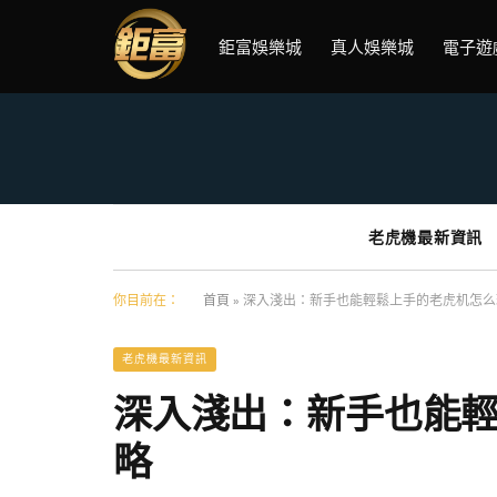
鉅富娛樂城
真人娛樂城
電子遊
老虎機最新資訊
你目前在：
首頁
»
深入淺出：新手也能輕鬆上手的老虎机怎么
老虎機最新資訊
深入淺出：新手也能
略