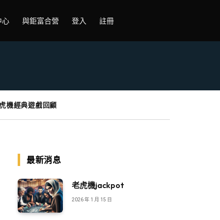
中心
與鉅富合營
登入
註冊
虎機經典遊戲回顧
最新消息
老虎機jackpot
2026 年 1 月 15 日