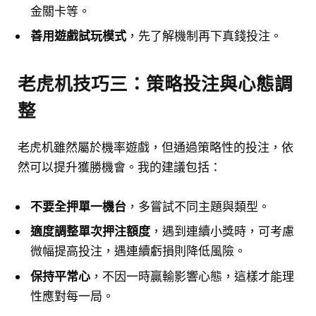
金關卡等。
善用遊戲試玩模式
，先了解機制再下真錢投注。
老虎机技巧三：策略投注與心態調
整
老虎机雖然屬於機率遊戲，但通過策略性的投注，依
然可以提升獲勝機會。我的建議包括：
不要全押單一機台
，多嘗試不同主題與類型。
適度調整單次押注額度
，遇到連續小獎時，可考慮
微幅提高投注，遇連續虧損則降低風險。
保持平常心
，不因一時贏輸影響心態，這樣才能理
性應對每一局。