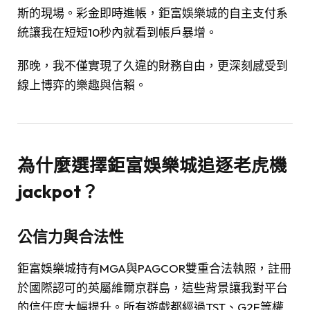
斯的現場。彩金即時進帳，鉅富娛樂城的自主支付系
統讓我在短短10秒內就看到帳戶暴增。
那晚，我不僅實現了久違的財務自由，更深刻感受到
線上博弈的樂趣與信賴。
為什麼選擇鉅富娛樂城追逐老虎機
jackpot？
公信力與合法性
鉅富娛樂城持有MGA與PAGCOR雙重合法執照，註冊
於國際認可的英屬維爾京群島，這些背景讓我對平台
的信任度大幅提升。所有遊戲都經過TST、G2E等權