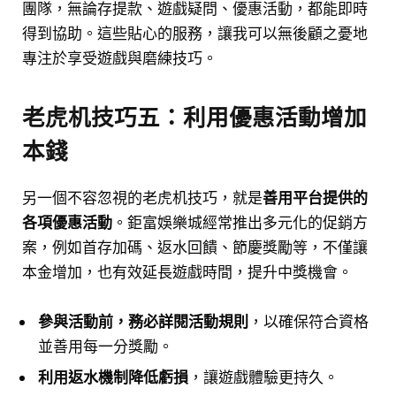
團隊，無論存提款、遊戲疑問、優惠活動，都能即時
得到協助。這些貼心的服務，讓我可以無後顧之憂地
專注於享受遊戲與磨練技巧。
老虎机技巧五：利用優惠活動增加
本錢
另一個不容忽視的老虎机技巧，就是
善用平台提供的
各項優惠活動
。鉅富娛樂城經常推出多元化的促銷方
案，例如首存加碼、返水回饋、節慶獎勵等，不僅讓
本金增加，也有效延長遊戲時間，提升中獎機會。
參與活動前，務必詳閱活動規則
，以確保符合資格
並善用每一分獎勵。
利用返水機制降低虧損
，讓遊戲體驗更持久。