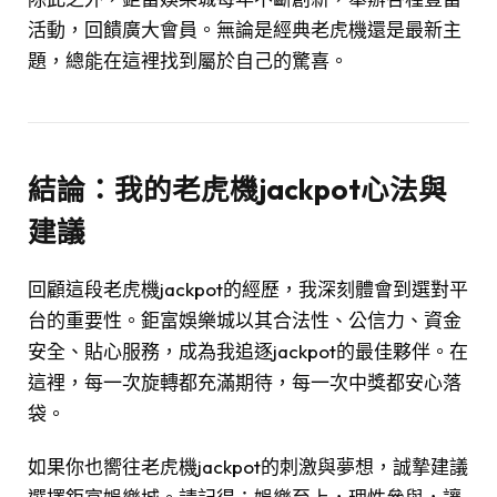
活動，回饋廣大會員。無論是經典老虎機還是最新主
題，總能在這裡找到屬於自己的驚喜。
結論：我的老虎機jackpot心法與
建議
回顧這段老虎機jackpot的經歷，我深刻體會到選對平
台的重要性。鉅富娛樂城以其合法性、公信力、資金
安全、貼心服務，成為我追逐jackpot的最佳夥伴。在
這裡，每一次旋轉都充滿期待，每一次中獎都安心落
袋。
如果你也嚮往老虎機jackpot的刺激與夢想，誠摯建議