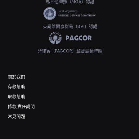
馬耳他牌照（MGA）認證
英屬維爾京群島（BVI）認證
菲律賓（PAGCOR）監督競猜牌照
關於我們
存款幫助
取款幫助
條款,責任說明
常見問題