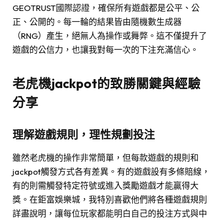
GEOTRUST國際認證，確保所有遊戲都是公平、公
正、公開的。每一輪的結果皆由隨機數生成器
（RNG）產生，絕無人為操作或舞弊。這不僅提升了
遊戲的公信力，也讓我對每一次的下注充滿信心。
老虎機jackpot的致勝關鍵與經驗
分享
理解遊戲規則，理性規劃投注
雖然老虎機的操作非常簡單，但每款遊戲的規則和
jackpot觸發方式各有差異。有的遊戲設有多條賠線，
有的則需觸發特定符號或進入獎勵遊戲才能贏得大
獎。在鉅富娛樂城，我特別喜歡他們將各種遊戲規則
詳盡說明，讓每位玩家都能明白自己的投注方式與中