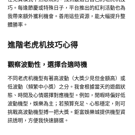
巧。每逢節慶或特殊日子，平台推出的紅利活動也為
我帶來額外獲利機會。善用這些資源，能大幅提升整
體勝率。
進階老虎机技巧心得
觀察波動性，選擇合適時機
不同老虎机機型有著高波動（大獎少見但金額高）或
低波動（頻繁中小獎）之分。我會根據當天的遊戲狀
態、時間及心情選擇對應機型。例如，閒暇時偏好低
波動機型，娛樂為主；若預算充足、心態穩定，則可
挑戰高波動機型搏一把大獎。鉅富娛樂城提供機型資
訊透明，方便我快速篩選。