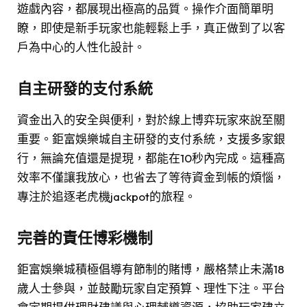
遊戲內容，都展現出極高的品質。操作介面簡單明
瞭，即使是新手玩家也能輕鬆上手，真正做到了以客
戶為中心的人性化設計。
自主研發的支付系統
資金出入的安全與便利，對於線上博弈玩家來說至關
重要。鉅富娛樂城自主研發的支付系統，支援多家銀
行，無論充值還是提現，都能在10秒內完成。這種高
效率不僅讓我放心，也省去了等待資金到帳的煩惱，
專注於追逐老虎機jackpot的旅程。
完善的責任博彩機制
鉅富娛樂城積極倡導有節制的賭博，嚴格禁止未滿18
歲人士參與，並鼓勵玩家自定預算、理性下注。平台