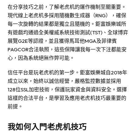
在分享技巧之前，了解老虎机的運作機制至關重要。
現代線上老虎机多採用隨機數生成器（RNG），確保
每一次旋轉的結果都是獨立且隨機的。鉅富娛樂城所
有遊戲均通過全美權威系統技術測試(TST)、全球博弈
展覽G2E等認證，並且獲得馬耳他MGA及菲律賓
PAGCOR合法執照，這些保障讓我每一次下注都能安
心，因為系統絕無作弊可能。
信任平台是玩老虎机的第一步。鉅富娛樂城自2018年
成立以來，始終以誠信經營，嚴格監控數據並採用
128位SSL加密技術，保護玩家資金與資料安全。選擇
這樣的合法平台，是學習及應用老虎机技巧最重要的
前提。
我如何入門老虎机技巧