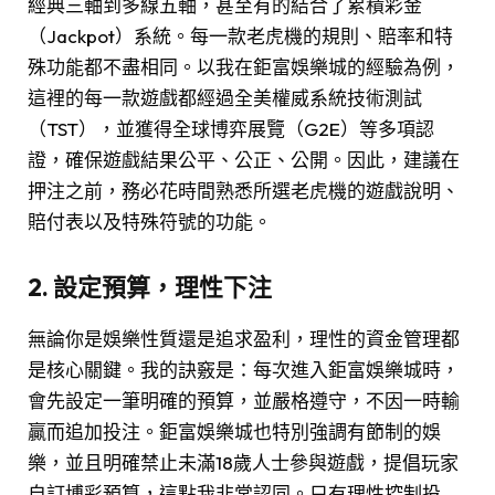
經典三軸到多線五軸，甚至有的結合了累積彩金
（Jackpot）系統。每一款老虎機的規則、賠率和特
殊功能都不盡相同。以我在鉅富娛樂城的經驗為例，
這裡的每一款遊戲都經過全美權威系統技術測試
（TST），並獲得全球博弈展覽（G2E）等多項認
證，確保遊戲結果公平、公正、公開。因此，建議在
押注之前，務必花時間熟悉所選老虎機的遊戲說明、
賠付表以及特殊符號的功能。
2. 設定預算，理性下注
無論你是娛樂性質還是追求盈利，理性的資金管理都
是核心關鍵。我的訣竅是：每次進入鉅富娛樂城時，
會先設定一筆明確的預算，並嚴格遵守，不因一時輸
贏而追加投注。鉅富娛樂城也特別強調有節制的娛
樂，並且明確禁止未滿18歲人士參與遊戲，提倡玩家
自訂博彩預算，這點我非常認同。只有理性控制投