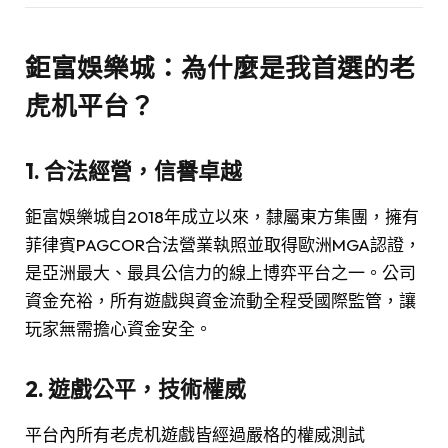
鉅富娛樂城：為什麼是我首選的老
虎机平台？
1. 合法經營，信譽卓越
鉅富娛樂城自2018年成立以來，隸屬東方集團，擁有
菲律賓PAGCOR合法營業執照並取得歐洲MGA認證，
是亞洲最大、最具公信力的線上博弈平台之一。公司
資金充裕，所有遊戲與資金流動全程受國際監管，讓
玩家無需擔心資金安全。
2. 遊戲公平，技術權威
平台內所有老虎机遊戲皆經過嚴格的權威測試