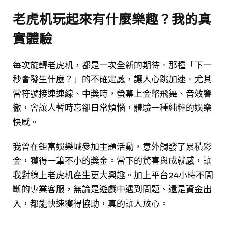
老虎机玩起來有什麼樂趣？我的真
實體驗
每次旋轉老虎机，都是一次全新的期待。那種「下一
秒會發生什麼？」的不確定感，讓人心跳加速。尤其
當符號接連連線、中獎時，螢幕上金幣飛舞、音效響
徹，會讓人暫時忘卻日常煩惱，體驗一種純粹的娛樂
快感。
我曾在鉅富娛樂城參加主題活動，意外觸發了累積彩
金，獲得一筆不小的獎金。當下的驚喜與成就感，讓
我對線上老虎机產生更大興趣。加上平台24小時不間
斷的專業客服，無論是遊戲中遇到問題、還是資金出
入，都能快速獲得協助，真的讓人放心。