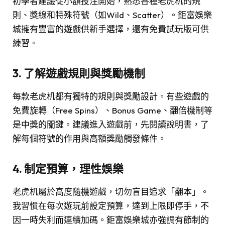
初學者建議從小額投注開始，熟悉各種老虎机的規
則、獎線和特殊符號（如Wild、Scatter）。鉅富娛樂
城擁有豐富的遊戲供新手選擇，還有免費試玩版可供
練習。
3. 了解遊戲規則與獎勵機制
每款老虎机都有獨特的規則與獎勵設計。有些遊戲的
免費旋轉（Free Spins）、Bonus Game、翻倍機制等
是中獎的關鍵。建議進入遊戲前，先閱讀說明書，了
解每個符號的作用與高額獎勵觸發條件。
4. 制定預算，理性娛樂
老虎机屬於高度隨機遊戲，切勿盲目追求「翻本」。
我習慣在每次遊玩前設定預算，達到上限即停手，不
因一時失利而連續加碼。鉅富娛樂城亦強調有節制的