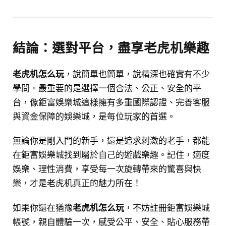
結論：選對平台，盡享老虎机樂趣
老虎机怎么玩
，說簡單也簡單，說精深也確實有不少
學問。最重要的是選擇一個合法、公正、安全的平
台，像鉅富娛樂城這樣擁有多重國際認證、完善客服
與資金保障的娛樂城，是每位玩家的首選。
無論你是剛入門的新手，還是追求刺激的老手，都能
在鉅富娛樂城找到屬於自己的遊戲樂趣。記住，適度
娛樂、理性消費，享受每一次旋轉帶來的驚喜與快
樂，才是老虎机真正的魅力所在！
如果你還在猶豫
老虎机怎么玩
，不妨註冊鉅富娛樂城
帳號，親自體驗一次，感受公平、安全、貼心服務帶