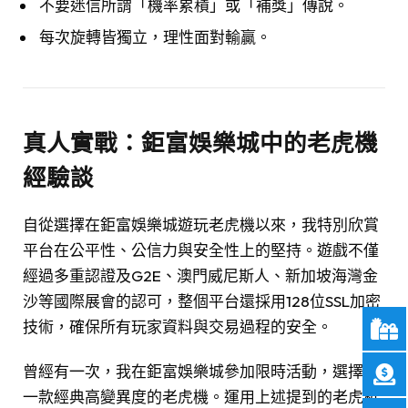
不要迷信所謂「機率累積」或「補獎」傳說。
每次旋轉皆獨立，理性面對輸贏。
真人實戰：鉅富娛樂城中的老虎機
經驗談
自從選擇在鉅富娛樂城遊玩老虎機以來，我特別欣賞
平台在公平性、公信力與安全性上的堅持。遊戲不僅
經過多重認證及G2E、澳門威尼斯人、新加坡海灣金
沙等國際展會的認可，整個平台還採用128位SSL加密
技術，確保所有玩家資料與交易過程的安全。
曾經有一次，我在鉅富娛樂城參加限時活動，選擇了
一款經典高變異度的老虎機。運用上述提到的老虎机