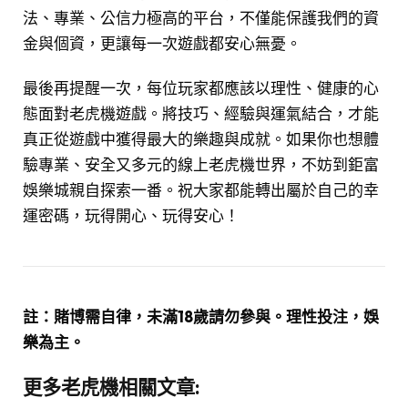
法、專業、公信力極高的平台，不僅能保護我們的資
金與個資，更讓每一次遊戲都安心無憂。
最後再提醒一次，每位玩家都應該以理性、健康的心
態面對老虎機遊戲。將技巧、經驗與運氣結合，才能
真正從遊戲中獲得最大的樂趣與成就。如果你也想體
驗專業、安全又多元的線上老虎機世界，不妨到鉅富
娛樂城親自探索一番。祝大家都能轉出屬於自己的幸
運密碼，玩得開心、玩得安心！
註：賭博需自律，未滿18歲請勿參與。理性投注，娛
樂為主。
更多老虎機相關文章: