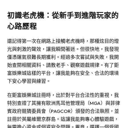
初識老虎機：從新手到進階玩家的
心路歷程
還記得第一次在網路上接觸老虎機時，那種炫目的燈
光與刺激的聲效，讓我瞬間著迷。但很快地，我發現
僅憑運氣很難長期獲利。經過多次嘗試與失敗，我開
始查閱相關資料、請教老手、觀察遊戲規律。有了鉅
富娛樂城這樣的平台，讓我能夠在安全、合法的環境
下安心學習與練習。
在鉅富娛樂城註冊時，出於對平台合法性的重視，我
特別查證了其擁有歐洲馬耳他管理局（MGA）與菲律
賓政府競猜委員會（PAGCOR）頒發的合法執照，並
註冊於英屬維爾京群島。這讓我能夠專心體驗遊戲，
無需擔心資金或個資安全問題。畢竟，選擇一個受國