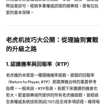
際協會認可、經過多重權威認證的娛樂城，是每位玩
家的基本保障。
老虎机技巧大公開：從理論到實戰
的升級之路
1.
認識機率與回報率（RTP）
老虎機的本質是一種隨機機率遊戲，遊戲的回報率
（Return to Player, RTP）是選擇機台時的重要參考
指標。一般來說，RTP愈高，長期下來獲勝的機會也
愈大。鉅富娛樂城所提供的所有老虎機遊戲，皆經過
全美權威系統技術測試(TST)及全球多項認證，確保每