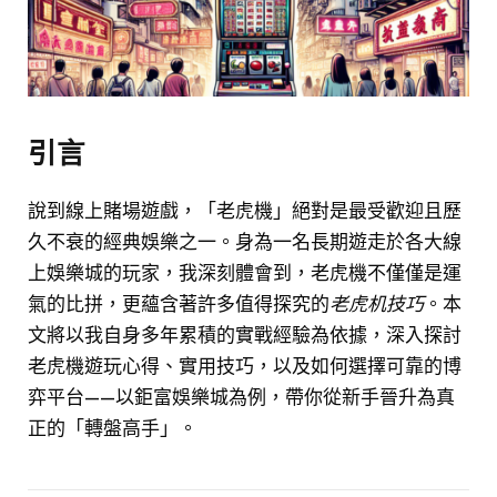
引言
說到線上賭場遊戲，「老虎機」絕對是最受歡迎且歷
久不衰的經典娛樂之一。身為一名長期遊走於各大線
上娛樂城的玩家，我深刻體會到，老虎機不僅僅是運
氣的比拼，更蘊含著許多值得探究的
老虎机技巧
。本
文將以我自身多年累積的實戰經驗為依據，深入探討
老虎機遊玩心得、實用技巧，以及如何選擇可靠的博
弈平台——以鉅富娛樂城為例，帶你從新手晉升為真
正的「轉盤高手」。