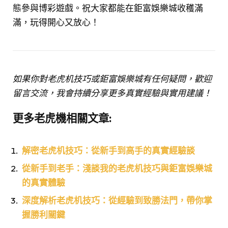
態參與博彩遊戲。祝大家都能在鉅富娛樂城收穫滿
滿，玩得開心又放心！
如果你對老虎机技巧或鉅富娛樂城有任何疑問，歡迎
留言交流，我會持續分享更多真實經驗與實用建議！
更多老虎機相關文章:
解密老虎机技巧：從新手到高手的真實經驗談
從新手到老手：淺談我的老虎机技巧與鉅富娛樂城
的真實體驗
深度解析老虎机技巧：從經驗到致勝法門，帶你掌
握勝利關鍵