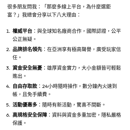
很多朋友問我：「那麼多線上平台，為什麼選鉅
富？」我總會分享以下八大理由：
權威平台
：與全球知名廠商合作，國際認證，公平
公正無疑。
品牌排名領先
：在亞洲享有極高聲譽，廣受玩家信
任。
資金安全無憂
：雄厚資金實力，大小金額皆可輕鬆
進出。
自由存取款
：24小時隨時操作，數分鐘內火速到
帳，且免手續費。
活動優惠多
：隨時有新活動，驚喜不間斷。
高規格安全保障
：資料與資金多重加密，隱私嚴格
保護。