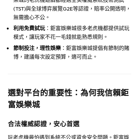
(TST)與全球博弈展覽G2E等認證，賠率公開透明，
無需擔心不公。
利用免費試玩
：鉅富娛樂城很多老虎機都提供試玩
模式，讓玩家不花一毛錢就能熟悉規則。
節制投注，理性娛樂
：鉅富娛樂城提倡有節制的賭
博，建議每次設定預算，適可而止。
選對平台的重要性：為何我信賴鉅
富娛樂城
合法權威認證，安心首選
玩老虎機最怕遇到系統不公或資金安全問題。鉅富娛