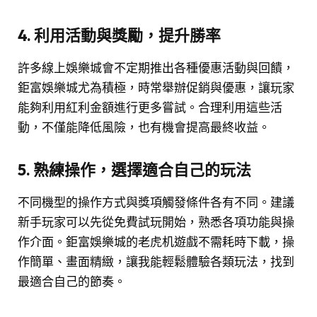
4. 利用活動與獎勵，提升勝率
許多線上娛樂城會不定期推出各種優惠活動與回饋，
鉅富娛樂城尤為積極，時常舉辦促銷與優惠，讓玩家
能夠利用紅利金額進行更多嘗試。合理利用這些活
動，不僅能降低風險，也有機會提高最終收益。
5. 熟練操作，選擇適合自己的玩法
不同機型的操作方式與獎項觸發條件各有不同。建議
新手玩家可以先從免費試玩開始，熟悉各項功能與操
作介面。鉅富娛樂城的老虎机遊戲不需耗時下載，操
作簡單、畫面精緻，讓我能輕鬆體驗各類玩法，找到
最適合自己的節奏。