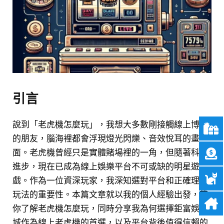
引言
說到「老虎機怎麼玩」，我想大多數剛接觸線上博弈
的朋友，腦海裡都會浮現燈光閃爍、音效悅耳的畫
面。老虎機曾經只是實體賭場裡的一角，但隨著科技
進步，現在已成為線上娛樂平台不可或缺的明星遊
戲。作為一位資深玩家，我深知選對平台和正確理解
玩法的重要性。本篇文章就以我的個人經驗出發，帶
你了解老虎機怎麼玩，同時分享我為何選擇鉅富娛樂
城作為線上老虎機的首選，以及平台背後值得信賴的