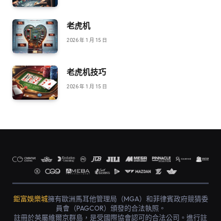
老虎机
2026 年 1 月 15 日
老虎机技巧
2026 年 1 月 15 日
鉅富娛樂城
擁有歐洲馬耳他管理局（MGA）和菲律賓政府競猜委
員會（PAGCOR）頒發的合法執照。
註冊於英屬維爾京群島，是受國際協會認可的合法公司。進行註