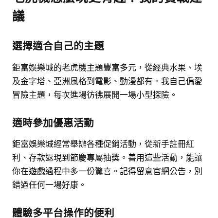
議
選擇適合自己的主題
鉅富娛樂城的老虎機主題豐富多元，從經典水果、埃
及金字塔、亞洲風格到電影、動漫都有。我自己偏愛
冒險主題，每次進場彷彿展開一場小型探險。
適時參加優惠活動
鉅富娛樂城經常舉辦各種促銷活動，從新手註冊紅
利、存款返現到節慶專屬抽獎。善用這些活動，能讓
你在遊戲過程中多一份驚喜。記得留意官網公告，別
錯過任何一場好康。
體驗多平台操作的便利