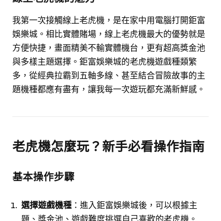
我第一次接觸線上老虎機，是在家中用電腦打開鉅富
娛樂城。相比實體賭場，線上老虎機最大的優勢就是
方便快捷，畫面精美不輸實體機台，更有超高獎金池
與多樣主題選擇。鉅富娛樂城的老虎機遊戲種類繁
多，從經典拉霸到五軸多線、甚至結合冒險故事的主
題機種都應有盡有，讓我每一次遊玩都充滿新鮮感。
老虎機怎麼玩？新手必看操作指南
基本操作步驟
選擇遊戲機種
：進入鉅富娛樂城後，可以根據主
題、獎金池、遊戲難度挑選自己喜歡的老虎機。