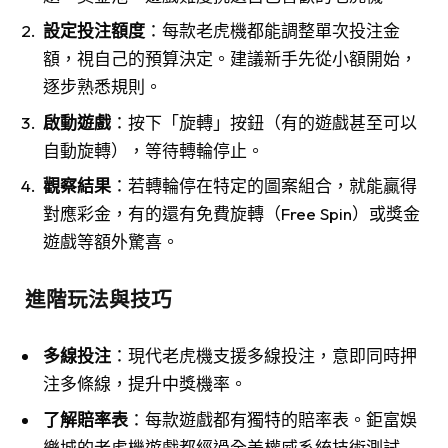
設定投注額度
：每款老虎機都能調整單次投注金
額，視自己的預算決定。建議新手先從小額開始，
逐步熟悉規則。
啟動遊戲
：按下「旋轉」按鈕（有的遊戲甚至可以
自動旋轉），等待轉輪停止。
觀察結果
：若轉輪停在特定的圖案組合，就能贏得
對應彩金，有的還有免費旋轉（Free Spin）或獎金
遊戲等額外驚喜。
進階玩法與技巧
多線投注
：現代老虎機支援多線投注，意即同時押
注多條線，提升中獎機率。
了解賠率表
：每款遊戲都有獨特的賠率表。鉅富娛
樂城的老虎機遊戲都經過全美權威系統技術測試