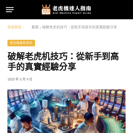
你目前在：
首頁
»
破解老虎机技巧：從新手到高手的真實經驗分享
老虎機最新資訊
破解老虎机技巧：從新手到高
手的真實經驗分享
2025 年 5 月 9 日