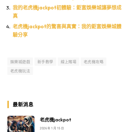
我的老虎機jackpot初體驗：鉅富娛樂城讓夢想成
真
老虎機jackpot的驚喜與真實：我的鉅富娛樂城體
驗分享
娛樂城遊戲
新手教學
線上賭場
老虎機攻略
老虎機玩法
最新消息
老虎機jackpot
2026 年 1 月 15 日