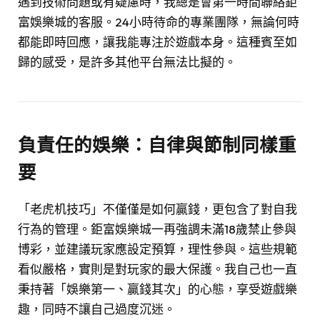
遇到技術問題或有疑慮時，我總是會第一時間聯絡鉅
富娛樂城的客服。24小時待命的專業團隊，無論何時
都能即時回應，讓我能專注於遊戲本身。這種賓至如
歸的感受，是許多其他平台無法比擬的。
負責任的娛樂：自律與節制同樣重
要
「老虎机技巧」不僅僅是如何贏錢，更包含了對自我
行為的管理。鉅富娛樂城一再強調未滿18歲禁止參與
博彩，並建議玩家應設定預算，理性參與。這些規範
看似嚴格，實則是對玩家的最大保護。我自己也一直
秉持著「娛樂第一、贏錢其次」的心態，享受遊戲樂
趣，同時不讓自己過度沉迷。