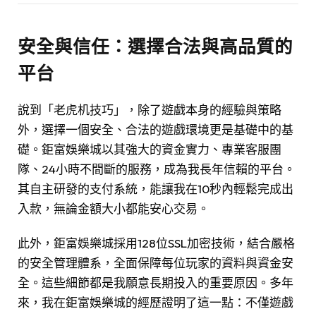
安全與信任：選擇合法與高品質的
平台
說到「老虎机技巧」，除了遊戲本身的經驗與策略
外，選擇一個安全、合法的遊戲環境更是基礎中的基
礎。鉅富娛樂城以其強大的資金實力、專業客服團
隊、24小時不間斷的服務，成為我長年信賴的平台。
其自主研發的支付系統，能讓我在10秒內輕鬆完成出
入款，無論金額大小都能安心交易。
此外，鉅富娛樂城採用128位SSL加密技術，結合嚴格
的安全管理體系，全面保障每位玩家的資料與資金安
全。這些細節都是我願意長期投入的重要原因。多年
來，我在鉅富娛樂城的經歷證明了這一點：不僅遊戲