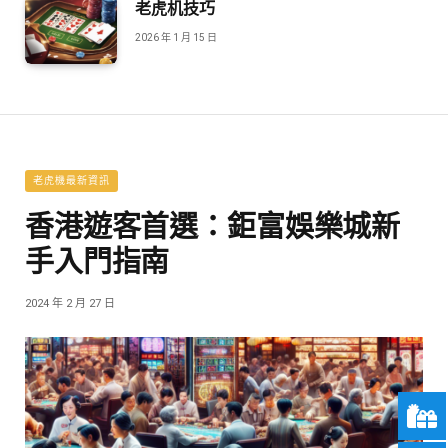
老虎机技巧
2026 年 1 月 15 日
老虎機最新資訊
香港遊客首選：鉅富娛樂城新
手入門指南
2024 年 2 月 27 日