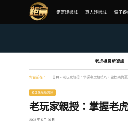
鉅富娛樂城
真人娛樂城
電子遊
老虎機最新資訊
你目前在：
首頁
»
老玩家親授：掌握老虎机技巧，讓娛樂與贏
老虎機最新資訊
老玩家親授：掌握老
2025 年 5 月 20 日