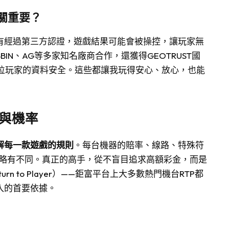
關重要？
有經過第三方認證，遊戲結果可能會被操控，讓玩家無
IN、AG等多家知名廠商合作，還獲得GEOTRUST國
護每位玩家的資料安全。這些都讓我玩得安心、放心，也能
與機率
解每一款遊戲的規則
。每台機器的賠率、線路、特殊符
設計都略有不同。真正的高手，從不盲目追求高額彩金，而是
rn to Player）——鉅富平台上大多數熱門機台RTP都
入的首要依據。