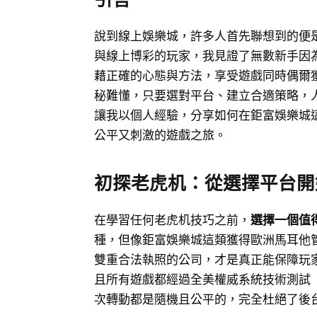
說到線上娛樂城，許多人首先聯想到的便
與線上博彩的玩家，我見證了無數新手因
藉正確的心態與方法，享受遊戲同時偶爾
秘難懂，只要選對平台、建立合適策略，
讓我以個人經驗，分享如何在鉅富娛樂城
公平又刺激的遊戲之旅。
初探老虎机：從選擇平台開
在學習任何老虎机技巧之前，
選擇一個值
種，但像鉅富娛樂城這類獲得歐洲馬耳他管
雙重合法執照的公司，才是真正能保障玩
且所有遊戲都經過全美權威系統技術測試（
次轉動都是隨機且公平的，完全杜絕了後