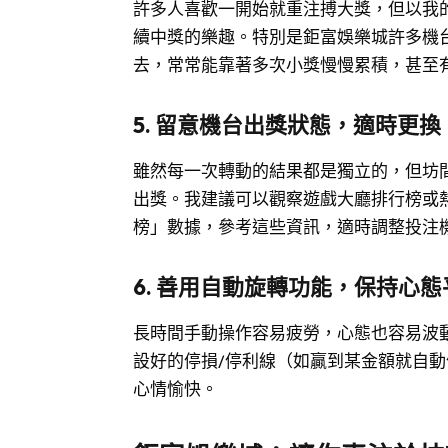
許多人喜歡一開始就重注搏大獎，但以我
續中獎的樂趣。特別是鉅富娛樂城許多機
去，常常能靠著多次小獎慢慢累積，甚至
5. 留意機台出獎狀態，適時更換
雖然每一次轉動的結果都是獨立的，但坊
出獎。我建議可以觀察遊戲大廳排行榜或
榜」數據，參考這些資訊，適時調整投注
6. 善用自動旋轉功能，保持心態
長時間手動操作容易疲勞，心態也容易波
設好的停損/停利線（如贏到某金額就自
心情愉快。