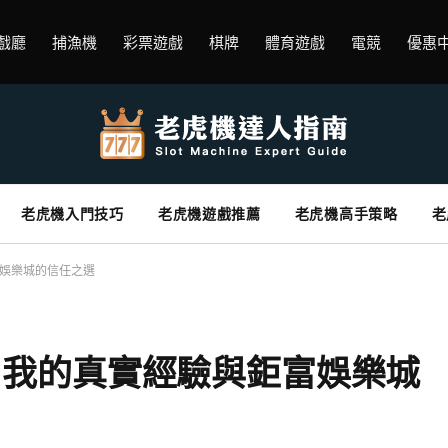
戲廳
捕漁機
彩票遊戲
棋牌
體育遊戲
電競
優惠
老虎機入門技巧
老虎機遊戲推薦
老虎機高手策略
老
娛樂城的信任之選
：我的真實經驗與鉅富娛樂城