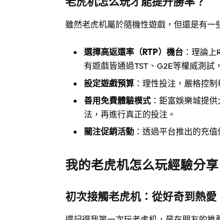
老虎机怎么玩才能提升勝率？
雖然老虎机屬於隨機性遊戲，但還是有一
選擇高返還率（RTP）機台
：理論上
有遊戲皆通過TST、G2E等權威測
設定遊戲預算
：理性投注，嚴格控制
善用免費體驗模式
：鉅富娛樂城提供
法，再進行真正的投注。
關注促銷活動
：透過平台推出的充值
我的老虎机怎么玩經驗分享
初次接觸老虎机：從好奇到熱愛
還記得我第一次玩老虎机，是在朋友的推