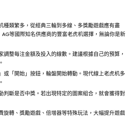
机種類繁多，從經典三輪到多線、多獎勵遊戲應有盡
G、AG等國際知名供應商的豐富老虎机選擇，無論你是新
家調整每注金額及投入的線數。建議根據自己的預算，
。
」或「開始」按鈕，輪盤開始轉動。現代線上老虎机多
。
動判斷是否中獎。若出現特定的圖案組合，就會獲得對
費旋轉、獎勵遊戲、倍增器等特殊玩法，大幅提升遊戲