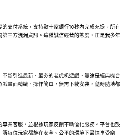
發的支付系統，支持數十家銀行10秒內完成充提。所有
向第三方洩漏資訊。這種誠信經營的態度，正是我多年
，不斷引進最新、最夯的老虎机遊戲。無論是經典機台
遊戲畫面精緻、操作簡單，無需下載安裝，隨時隨地都
的專業客服，並根據玩家反饋不斷優化服務。平台也鼓
，讓每位玩家都能在安全、公平的環境下盡情享受樂