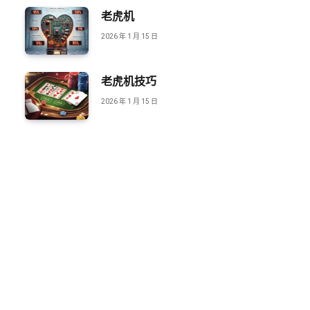
老虎机
2026 年 1 月 15 日
老虎机技巧
2026 年 1 月 15 日