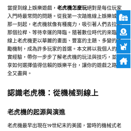
當提到線上娛樂遊戲，
老虎機怎麼玩
絕對是每位玩家
入門時最常問的問題。從我第一次踏進線上娛樂城的
那一刻起，老虎機就像有種魔力，吸引著人們去拉動
那個拉桿、等待幸運的降臨。隨著數位時代的來臨，
線上老虎機更以華麗的畫面、豐富的主題、多變的獎
勵機制，成為許多玩家的首選。本文將以我個人的真
實經驗，帶你一步步了解老虎機的玩法與技巧，並分
享如何選擇值得信賴的娛樂平台，讓你的遊戲之路安
全又盡興。
認識老虎機：從機械到線上
老虎機的起源與演進
老虎機最早出現在19世紀末的美國，當時的機械式老