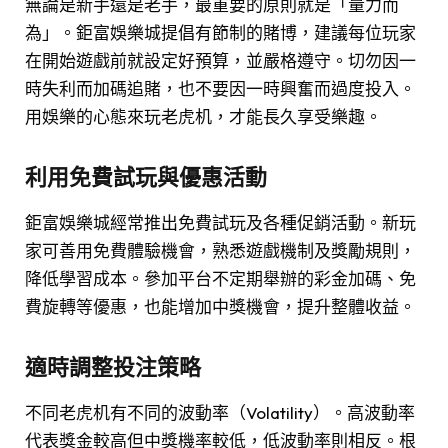
無論是新手還是老手，最重要的原則就是「量力而
為」。鉅富娛樂城提倡有節制的賭博，建議每位玩家
在開始遊戲前就設定好預算，並嚴格遵守。切勿因一
時失利而加碼追賭，也不要因一時興奮而過度投入。
用娛樂的心態來玩老虎机，才能長久享受樂趣。
利用免費試玩與優惠活動
鉅富娛樂城經常推出免費試玩及各種促銷活動。新玩
家可善用免費體驗機會，熟悉遊戲機制及獎勵規則，
降低學習成本。參加平台不定期舉辦的彩金加碼、免
費旋轉等優惠，也能增加中獎機會，提升整體收益。
適時調整投注策略
不同老虎机有不同的波動率（Volatility）。高波動率
代表獎金較高但中獎機率較低，低波動率則相反。根