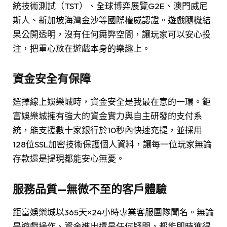
統技術測試（TST）、全球博弈展覽G2E、澳門威尼
斯人、新加坡海灣金沙等國際權威認證。遊戲隨機結
果公開透明，沒有任何舞弊空間，讓玩家可以安心投
注，把重心放在遊戲本身的樂趣上。
資金安全有保障
選擇線上娛樂城時，資金安全是我最在意的一環。鉅
富娛樂城擁有強大的資金實力與自主研發的支付系
統，能支援數十家銀行於10秒內快速充提，並採用
128位SSL加密技術保護個人資料，讓每一位玩家無論
存款還是提現都能安心無憂。
服務品質—無微不至的客戶體驗
鉅富娛樂城以365天×24小時專業客服團隊聞名。無論
是遊戲操作、資金進出還是任何疑問，都能即時獲得