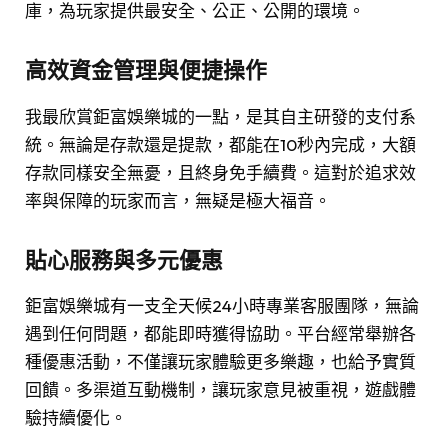
庫，為玩家提供最安全、公正、公開的環境。
高效資金管理與便捷操作
我最欣賞鉅富娛樂城的一點，是其自主研發的支付系
統。無論是存款還是提款，都能在10秒內完成，大額
存款同樣安全無憂，且終身免手續費。這對於追求效
率與保障的玩家而言，無疑是極大福音。
貼心服務與多元優惠
鉅富娛樂城有一支全天候24小時專業客服團隊，無論
遇到任何問題，都能即時獲得協助。平台經常舉辦各
種優惠活動，不僅讓玩家體驗更多樂趣，也給予實質
回饋。多渠道互動機制，讓玩家意見被重視，遊戲體
驗持續優化。