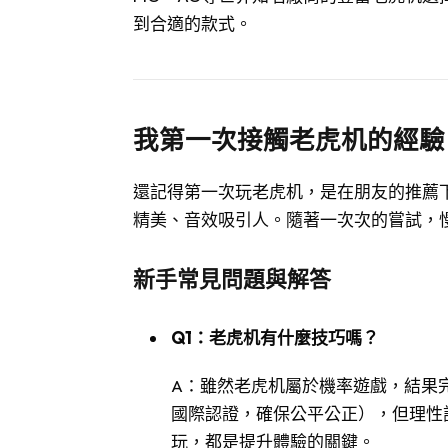
到合適的款式。
我第一次接觸老虎机的經驗
還記得第一次玩老虎机，是在朋友的推薦
精美、音效吸引人。隨著一次次的嘗試，
新手常見問題與解答
Q1：老虎机有什麼技巧嗎？
A：雖然老虎机屬於機率遊戲，結果完
國際認證，確保公平公正），但理性
玩，都是提升體驗的關鍵。