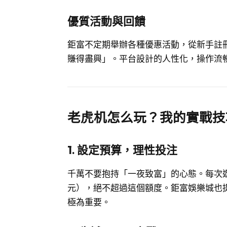
優質活動與回饋
鉅富不定期舉辦各種優惠活動，從新手註
賺得盡興」。平台設計的人性化，操作流
老虎机怎么玩？我的實戰技
1. 設定預算，理性投注
千萬不要抱持「一夜致富」的心態。每次遊
元），絕不超過這個額度。鉅富娛樂城也
極為重要。