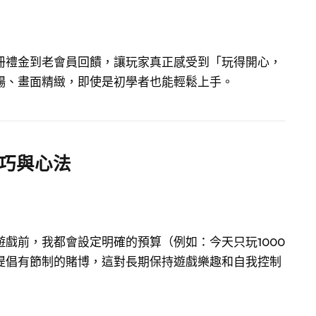
冊禮金到老會員回饋，讓玩家真正感受到「玩得開心，
暢、畫面精緻，即使是初學者也能輕鬆上手。
巧與心法
戲前，我都會設定明確的預算（例如：今天只玩1000
提倡有節制的賭博，這對長期保持遊戲樂趣和自我控制