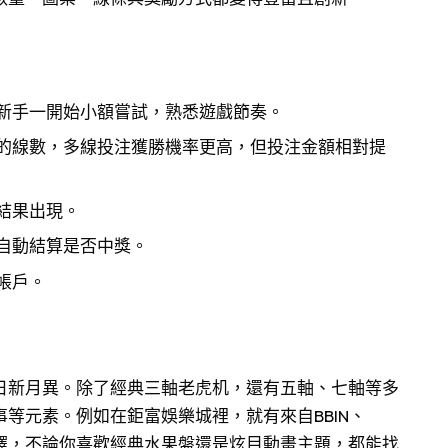
新手一開始小額嘗試，熟悉遊戲節奏。
的線數，多線投注獲勝機率更高，但投注金額相對提
結果出現。
自動結算是否中獎。
帳戶。
日新月異。除了經典三軸老虎机，還有五軸、七軸等多
等元素。例如在鉅富娛樂城裡，就有來自BBIN、
選擇，不論你喜歡經典水果盤還是炫目動畫主題，都能找