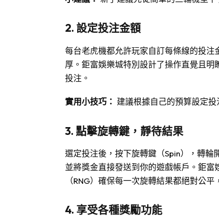
2. 設定投注金額
每台老虎機都允許玩家自訂每條線的投注
厚。鉅富娛樂城特別設計了操作直覺且明
投注。
實用小技巧：
建議根據自己的預算設定投
3. 點擊旋轉鍵，靜待結果
選定投注後，按下旋轉鍵（Spin），轉
並將獎金直接發送到你的遊戲帳戶。鉅富娛
（RNG）確保每一次旋轉結果都絕對公平
4. 享受各種獎勵功能