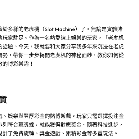
樣的老虎機（Slot Machine）了。無論是實體賭
路玩家駐足。作為一名熱愛線上娛樂的玩家，「老虎机
的話題。今天，我就要和大家分享我多年來沉浸在老虎
優勢，帶你一步步揭開老虎机的神秘面紗，教你如何從
激的博彩樂趣！
質
氣、娛樂與豐厚彩金的賭博遊戲。玩家只需選擇投注金
排列符合贏獎線，就能獲得對應獎金。隨著科技進步，
設計了免費旋轉、獎金遊戲、累積彩金等多重玩法。