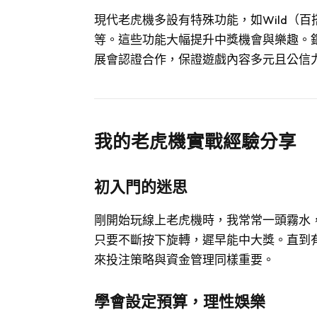
現代老虎機多設有特殊功能，如Wild（百搭
等。這些功能大幅提升中獎機會與樂趣。鉅
展會認證合作，保證遊戲內容多元且公信
我的老虎機實戰經驗分享
初入門的迷思
剛開始玩線上老虎機時，我常常一頭霧水
只要不斷按下旋轉，遲早能中大獎。直到
來投注策略與資金管理同樣重要。
學會設定預算，理性娛樂