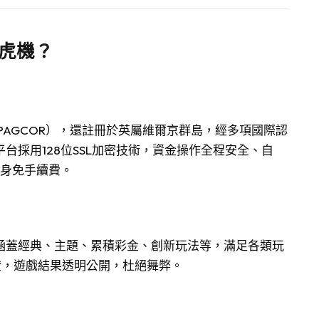
虎機？
PAGCOR），還註冊於英屬維爾京群島，經多項國際認
台採用128位SSL加密技術，資金操作全程安全、自
終身免手續費。
涵蓋經典、主題、累積彩金、創新玩法等，滿足各類玩
認證，遊戲結果透明公開，杜絕舞弊。