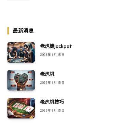
最新消息
老虎機jackpot
2026 年 1 月 15 日
老虎机
2026 年 1 月 15 日
老虎机技巧
2026 年 1 月 15 日