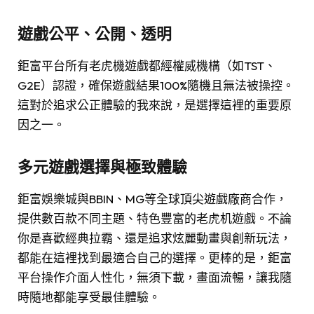
遊戲公平、公開、透明
鉅富平台所有老虎機遊戲都經權威機構（如TST、
G2E）認證，確保遊戲結果100%隨機且無法被操控。
這對於追求公正體驗的我來說，是選擇這裡的重要原
因之一。
多元遊戲選擇與極致體驗
鉅富娛樂城與BBIN、MG等全球頂尖遊戲廠商合作，
提供數百款不同主題、特色豐富的老虎机遊戲。不論
你是喜歡經典拉霸、還是追求炫麗動畫與創新玩法，
都能在這裡找到最適合自己的選擇。更棒的是，鉅富
平台操作介面人性化，無須下載，畫面流暢，讓我隨
時隨地都能享受最佳體驗。