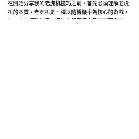
在開始分享我的
老虎机技巧
之前，首先必須理解老虎
机的本質。老虎机是一種以隨機機率為核心的遊戲，
每一次的轉動結果，理論上都是獨立且不可預測的。
以鉅富娛樂城為例，所有老虎机遊戲都經過全美權威
系統技術測試（TST）及全球博弈展覽G2E等認證，
確保每一局都是公平、公正、公開的，完全杜絕任何
舞弊行為。這也讓我在選擇平台時，始終首選鉅富娛
樂城，因為只有在合法、受監管的平台上，玩家的權
益與遊戲體驗才有保障。
我初次嘗試老虎机的經驗
記得剛開始接觸線上老虎机時，我抱著一種「小試身
手」的心態，沒特別研究過
老虎机技巧
。當時在網上
隨意選了一家平台，結果不僅遊戲延遲、提款困難，
還遇到客服消失的窘境。這段經歷讓我意識到，選擇