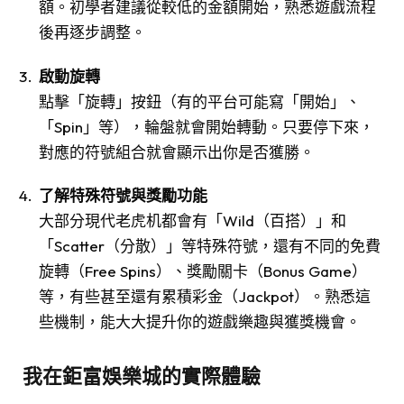
額。初學者建議從較低的金額開始，熟悉遊戲流程
後再逐步調整。
啟動旋轉
點擊「旋轉」按鈕（有的平台可能寫「開始」、
「Spin」等），輪盤就會開始轉動。只要停下來，
對應的符號組合就會顯示出你是否獲勝。
了解特殊符號與獎勵功能
大部分現代老虎机都會有「Wild（百搭）」和
「Scatter（分散）」等特殊符號，還有不同的免費
旋轉（Free Spins）、獎勵關卡（Bonus Game）
等，有些甚至還有累積彩金（Jackpot）。熟悉這
些機制，能大大提升你的遊戲樂趣與獲獎機會。
我在鉅富娛樂城的實際體驗