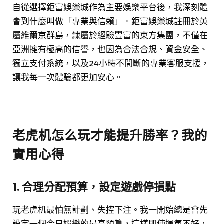
自從選擇鉅富娛樂城作為主要娛樂平台後，我深刻體
會到什麼叫做「專業與信賴」。鉅富娛樂城註冊於英
屬維爾京群島，隸屬於經驗豐富的東方集團，不僅在
亞洲擁有極高的信譽，也因為合法合規、資金安全、
獨立支付系統，以及24小時不間斷的專業客服支援，
讓我每一次體驗都更加安心。
老虎机怎么玩才能提升勝率？我的
實用心得
1. 合理分配預算，設定遊戲停損點
玩老虎机最怕無計劃、失控下注。我一開始總是會先
設定一個今日娛樂的最高預算，這樣即使運氣不好，