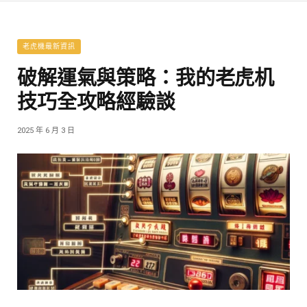
老虎機最新資訊
破解運氣與策略：我的老虎机
技巧全攻略經驗談
2025 年 6 月 3 日