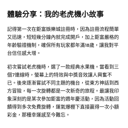
體驗分享：我的老虎機小故事
記得第一次在鉅富娛樂城註冊時，因為註冊流程簡單
又迅速，短短幾分鐘內就完成開戶，加上鉅富嚴格的
年齡驗證機制，確保所有玩家都年滿18歲，讓我對平
台信任感大增。
初次嘗試老虎機時，選了一款經典水果機。當看到三
個7連線時，螢幕上的特效與中獎音效讓人興奮不
已。後來逐漸嘗試不同主題的機台，從東方神話到西
方冒險，每一次旋轉都是一次新奇的旅程。最讓我印
象深刻的是某次參加鉅富的週年慶活動，因為活動回
饋得到多次免費旋轉，運氣爆棚下直接贏得一次小額
彩金，那種幸運感至今難忘。