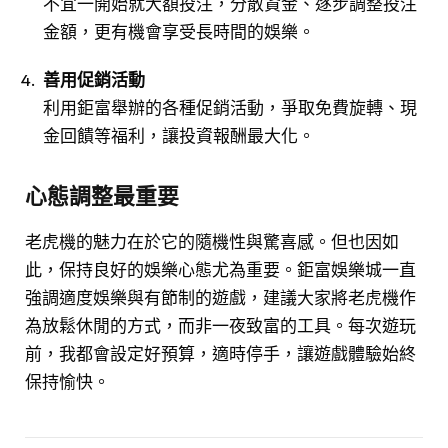
不宜一開始就大額投注，分散資金、逐步調整投注
金額，更有機會享受長時間的娛樂。
善用促銷活動
利用鉅富舉辦的各種促銷活動，爭取免費旋轉、現
金回饋等福利，讓投資報酬最大化。
心態調整最重要
老虎機的魅力在於它的隨機性與驚喜感。但也因如
此，保持良好的娛樂心態尤為重要。鉅富娛樂城一直
強調適度娛樂與有節制的遊戲，建議大家將老虎機作
為放鬆休閒的方式，而非一夜致富的工具。每次遊玩
前，我都會設定好預算，適時停手，讓遊戲體驗始終
保持愉快。