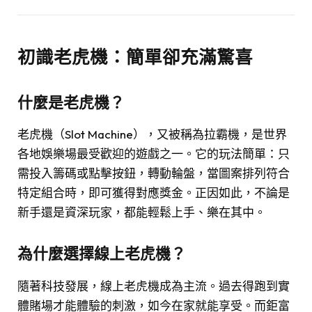
初識老虎機：簡單卻充滿驚喜
什麼是老虎機？
老虎機（Slot Machine），又被稱為拉霸機，是世界
各地娛樂場最受歡迎的遊戲之一。它的玩法簡單：只
需投入籌碼或點擊按鈕，轉動輪盤，當圖案排列符合
特定組合時，即可獲得對應獎金。正因如此，不論是
新手還是資深玩家，都能輕鬆上手、樂在其中。
為什麼選擇線上老虎機？
隨著科技發展，線上老虎機成為主流。過去得跑到實
體賭場才能體驗的刺激，如今在家就能享受。而鉅富