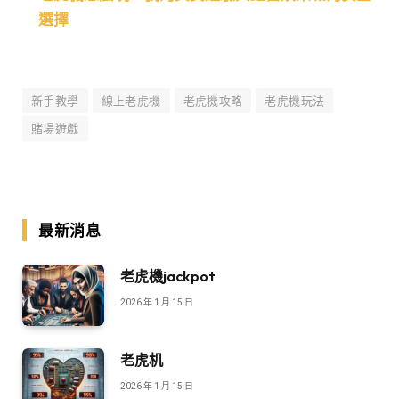
選擇
新手教學
線上老虎機
老虎機攻略
老虎機玩法
賭場遊戲
最新消息
老虎機jackpot
2026 年 1 月 15 日
老虎机
2026 年 1 月 15 日