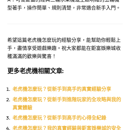
型著手，操作簡單、規則清楚，非常適合新手入門。
希望這篇老虎機怎麼玩的經驗分享，能幫助你輕鬆上
手，盡情享受遊戲樂趣。祝大家都能在鉅富娛樂城收
穫滿滿的歡樂與驚喜！
更多老虎機相關文章:
老虎機怎麼玩？從新手到高手的真實經驗分享
老虎機怎麼玩？從新手到進階玩家的全攻略與我的
真實體驗
老虎機怎麼玩？從新手到高手的心得全紀錄
老虎機怎麼玩？我的真實經驗與鉅富娛樂城的安全