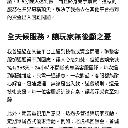
請，3-5分鐘火速到帳，而且終身免手續費。這樣的
服務在業界堪稱頂尖，解決了我過去在其他平台遇到
的資金出入困難問題。
全天候服務，讓玩家無後顧之憂
我曾遇過在某些平台上遇到技術或資金問題，聯繫客
服卻遲遲得不到回應，讓人心急如焚。但鉅富娛樂城
擁有365天、24小時不間斷的專業客服團隊，每次遇
到疑難雜症，只需一通訊息、一次對話，客服都能耐
心解答、迅速處理。無論是出入款、遊戲規則，還是
技術支援，每一位客服都訓練有素，讓我深感賓至如
歸。
此外，鉅富重視用戶意見，透過多管道與玩家互動，
定期舉辦各式優惠活動。例如：老虎机回饋金、首儲