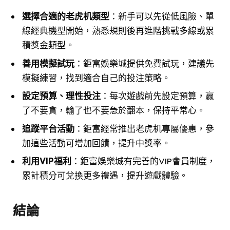
選擇合適的老虎机類型
：新手可以先從低風險、單
線經典機型開始，熟悉規則後再進階挑戰多線或累
積獎金類型。
善用模擬試玩
：鉅富娛樂城提供免費試玩，建議先
模擬練習，找到適合自己的投注策略。
設定預算、理性投注
：每次遊戲前先設定預算，贏
了不要貪，輸了也不要急於翻本，保持平常心。
追蹤平台活動
：鉅富經常推出老虎机專屬優惠，參
加這些活動可增加回饋，提升中獎率。
利用VIP福利
：鉅富娛樂城有完善的VIP會員制度，
累計積分可兌換更多禮遇，提升遊戲體驗。
結論