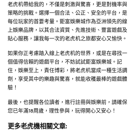
老虎机帶給我的，不僅是刺激與驚喜，更是對機率與
策略的挑戰。選擇一個合法、公正、安全的平台，是
每位玩家的首要考量。鉅富娛樂城作為亞洲領先的線
上娛樂品牌，以其合法資質、先進技術、豐富遊戲及
貼心服務，讓我每一次的老虎机之旅都安心又愉快。
如果你正考慮踏入線上老虎机的世界，或是在尋找一
個值得信賴的遊戲平台，不妨試試鉅富娛樂城。記
住，娛樂至上，責任博彩，將老虎机當成一種生活調
劑，享受其中的樂趣與驚喜，就能收穫最棒的遊戲體
驗！
最後，也提醒各位讀者，進行註冊與娛樂前，請確保
您已年滿18周歲，理性參與，玩得開心又安心！
更多老虎機相關文章: