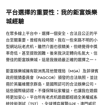
平台選擇的重要性：我的鉅富娛樂
城經驗
在眾多線上平台中，選擇一個安全、合法且公正的平
台至關重要。曾經有段時間，我在一些來路不明的小
型網站玩老虎机，雖然介面也很精美，但總覺得中獎
率奇低，甚至提款困難。後來我決定轉向名氣大、信
譽佳的鉅富娛樂城，這是我做過最正確的選擇之一。
鉅富娛樂城擁有歐洲馬耳他管理局（MGA）及菲律賓
政府競猜委員會（PAGCOR）頒發的合法執照，並註
冊於英屬維爾京群島，是國際認可的合法娛樂公司。
這些國際級認證，不僅保障玩家權益，也讓我在遊戲
時更加安心。平台所有老虎机遊戲都經過全美權威系
統技術測試（TST）、全球博弈展覽G2E、澳門威尼