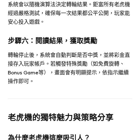
系統會以隨機演算法決定轉輪結果。鉅富所有老虎機
經過嚴格測試，確保每一次結果都公平公開，玩家能
安心投入遊戲。
步驟六：閱讀結果，獲取獎勵
轉輪停止後，系統會自動判斷是否中獎，並將彩金直
接存入玩家帳戶。若觸發特殊獎勵（如免費旋轉、
Bonus Game等），畫面會有明顯提示，依指示繼續
操作即可。
老虎機的獨特魅力與策略分享
為什麼老虎機這麼吸引人？