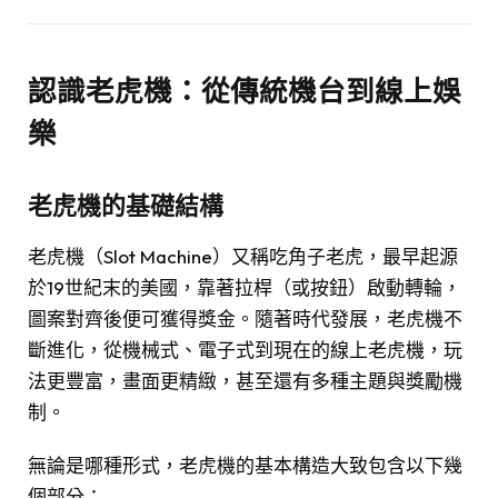
認識老虎機：從傳統機台到線上娛
樂
老虎機的基礎結構
老虎機（Slot Machine）又稱吃角子老虎，最早起源
於19世紀末的美國，靠著拉桿（或按鈕）啟動轉輪，
圖案對齊後便可獲得獎金。隨著時代發展，老虎機不
斷進化，從機械式、電子式到現在的線上老虎機，玩
法更豐富，畫面更精緻，甚至還有多種主題與獎勵機
制。
無論是哪種形式，老虎機的基本構造大致包含以下幾
個部分：