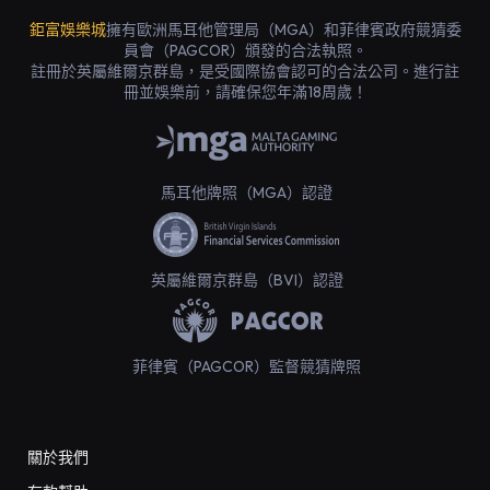
鉅富娛樂城
擁有歐洲馬耳他管理局（MGA）和菲律賓政府競猜委
員會（PAGCOR）頒發的合法執照。
註冊於英屬維爾京群島，是受國際協會認可的合法公司。進行註
冊並娛樂前，請確保您年滿18周歲！
馬耳他牌照（MGA）認證
英屬維爾京群島（BVI）認證
菲律賓（PAGCOR）監督競猜牌照
關於我們