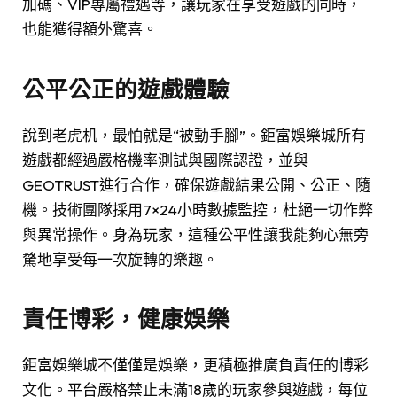
加碼、VIP專屬禮遇等，讓玩家在享受遊戲的同時，
也能獲得額外驚喜。
公平公正的遊戲體驗
說到老虎机，最怕就是“被動手腳”。鉅富娛樂城所有
遊戲都經過嚴格機率測試與國際認證，並與
GEOTRUST進行合作，確保遊戲結果公開、公正、隨
機。技術團隊採用7×24小時數據監控，杜絕一切作弊
與異常操作。身為玩家，這種公平性讓我能夠心無旁
騖地享受每一次旋轉的樂趣。
責任博彩，健康娛樂
鉅富娛樂城不僅僅是娛樂，更積極推廣負責任的博彩
文化。平台嚴格禁止未滿18歲的玩家參與遊戲，每位