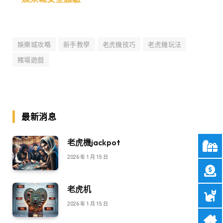
娛樂城攻略
新手教學
老虎機技巧
老虎機玩法
賭場遊戲
最新消息
老虎機jackpot
2026 年 1 月 15 日
老虎机
2026 年 1 月 15 日