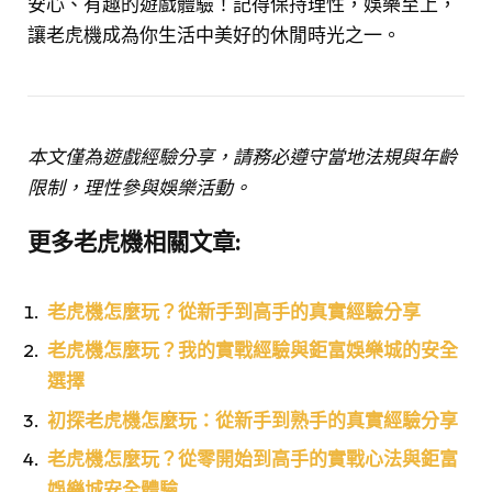
安心、有趣的遊戲體驗！記得保持理性，娛樂至上，
讓老虎機成為你生活中美好的休閒時光之一。
本文僅為遊戲經驗分享，請務必遵守當地法規與年齡
限制，理性參與娛樂活動。
更多老虎機相關文章:
老虎機怎麼玩？從新手到高手的真實經驗分享
老虎機怎麼玩？我的實戰經驗與鉅富娛樂城的安全
選擇
初探老虎機怎麼玩：從新手到熟手的真實經驗分享
老虎機怎麼玩？從零開始到高手的實戰心法與鉅富
娛樂城安全體驗