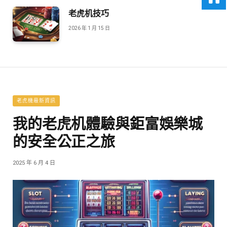
老虎机技巧
2026 年 1 月 15 日
老虎機最新資訊
我的老虎机體驗與鉅富娛樂城
的安全公正之旅
2025 年 6 月 4 日