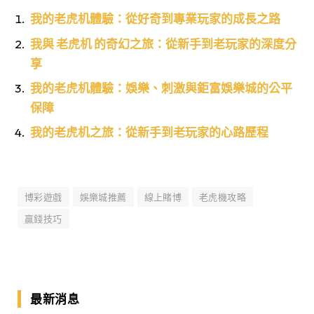
我的老虎机體驗：從好奇到專業玩家的成長之路
我與 老虎机 的奇幻之旅：從新手到老玩家的深度分
享
我的老虎机體驗：娛樂、刺激與鉅富娛樂城的公平
保障
我的老虎机之旅：從新手到老玩家的心路歷程
博彩遊戲
娛樂城推薦
線上賭博
老虎機攻略
贏錢技巧
最新消息