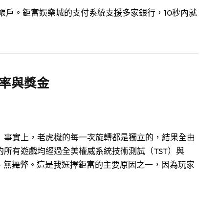
帳戶。鉅富娛樂城的支付系統支援多家銀行，10秒內就
率與獎金
」事實上，老虎機的每一次旋轉都是獨立的，結果全由
的所有遊戲均經過全美權威系統技術測試（TST）與
、無舞弊。這是我選擇鉅富的主要原因之一，因為玩家