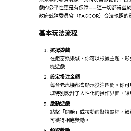
戲的公平性更是有保障——這一切都得益於
政府競猜委員會（PAGCOR）合法執照的
基本玩法流程
選擇遊戲
在鉅富娛樂城，你可以根據主題、彩
機遊戲。
設定投注金額
每台老虎機都會顯示投注區間。你可
城特別設計了人性化的操作界面，讓
啟動遊戲
點擊「開始」或拉動虛擬拉霸桿，轉
可獲得相應獎勵。
領取獎勵