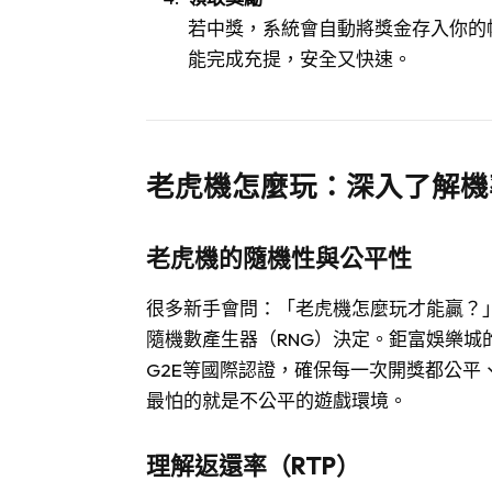
若中獎，系統會自動將獎金存入你的
能完成充提，安全又快速。
老虎機怎麼玩：深入了解機
老虎機的隨機性與公平性
很多新手會問：「老虎機怎麼玩才能贏？
隨機數產生器（RNG）決定。鉅富娛樂城
G2E等國際認證，確保每一次開獎都公平
最怕的就是不公平的遊戲環境。
理解返還率（RTP）