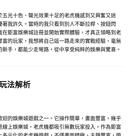
於五光十色、聲光效果十足的老虎機感到又興奮又迷
擾著我許久。當時的我只看到別人不斷拉桿、按鈕閃
我在鉅富娛樂城註冊並開始實際體驗，才真正領略到老
豐富的玩家，我想將自己這一路走來的實戰經驗，毫無
的新手，都能少走彎路，從中享受純粹的娛樂與驚喜。
玩法解析
歡迎的娛樂城遊戲之一。它操作簡單，畫面豐富，幾乎
是線上娛樂城，老虎機都吸引無數玩家投入。作為鉅富
上多元化的老虎機遊戲，不僅畫面精緻、主題豐富，遊