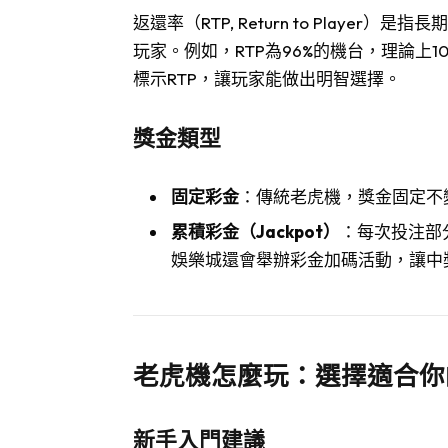
返還率（RTP, Return to Play
玩家。例如，RTP為96%的機台，理論上
標示RTP，讓玩家能做出明智選擇。
獎金類型
固定彩金
：傳統老虎機，獎金固定不
累積彩金（Jackpot）
：每次投注部
娛樂城還會舉辦彩金加碼活動，讓中
老虎機怎麼玩：選擇適合你
新手入門建議