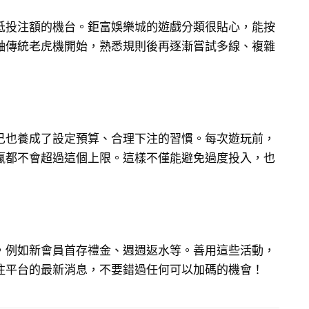
低投注額的機台。鉅富娛樂城的遊戲分類很貼心，能按
軸傳統老虎機開始，熟悉規則後再逐漸嘗試多線、複雜
己也養成了設定預算、合理下注的習慣。每次遊玩前，
贏都不會超過這個上限。這樣不僅能避免過度投入，也
，例如新會員首存禮金、週週返水等。善用這些活動，
注平台的最新消息，不要錯過任何可以加碼的機會！