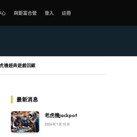
中心
與鉅富合營
登入
註冊
虎機經典遊戲回顧
最新消息
老虎機jackpot
2026 年 1 月 15 日