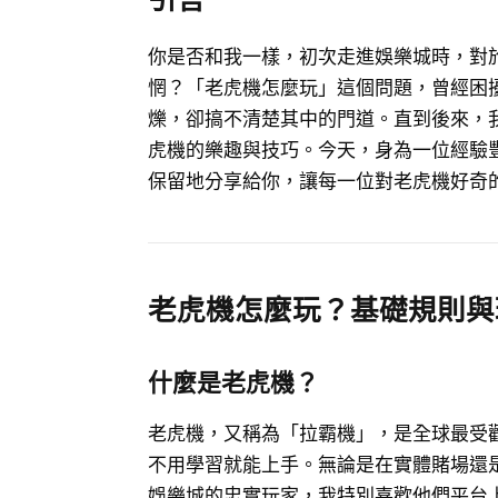
你是否和我一樣，初次走進娛樂城時，對
惘？「老虎機怎麼玩」這個問題，曾經困
爍，卻搞不清楚其中的門道。直到後來，
虎機的樂趣與技巧。今天，身為一位經驗
保留地分享給你，讓每一位對老虎機好奇
老虎機怎麼玩？基礎規則與
什麼是老虎機？
老虎機，又稱為「拉霸機」，是全球最受
不用學習就能上手。無論是在實體賭場還
娛樂城的忠實玩家，我特別喜歡他們平台