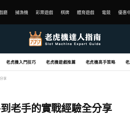
戲廳
捕漁機
彩票遊戲
棋牌
體育遊戲
電競
優惠
老虎機入門技巧
老虎機遊戲推薦
老虎機高手策略
老
分享
手到老手的實戰經驗全分享