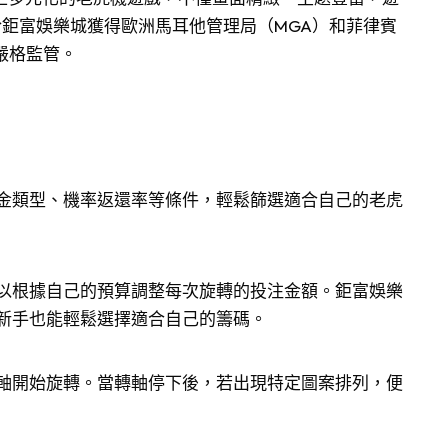
鉅富娛樂城獲得歐洲馬耳他管理局（MGA）和菲律賓
嚴格監管。
金類型、機率返還率等條件，輕鬆篩選適合自己的老虎
以根據自己的預算調整每次旋轉的投注金額。鉅富娛樂
新手也能輕鬆選擇適合自己的籌碼。
軸開始旋轉。當轉軸停下後，若出現特定圖案排列，便