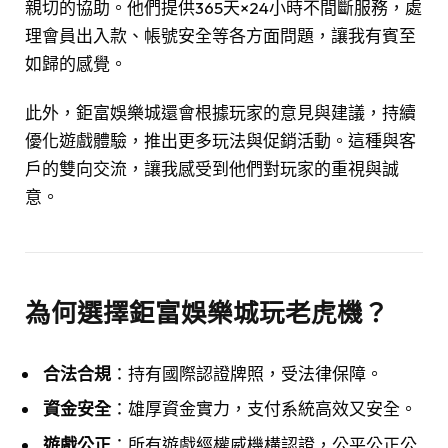
親切的協助。他們提供365天×24小時不間斷服務，處
理會員出入款、帳號安全等各方面問題，讓我有賓至
如歸的感覺。
此外，鉅富娛樂城還會根據玩家的意見與建議，持續
優化遊戲體驗，推出更多玩法與促銷活動。這種與客
戶的雙向交流，讓我感受到他們對玩家的重視與誠
意。
為何選擇鉅富娛樂城玩老虎機？
合法合規
：持有國際認證牌照，受法律保障。
資金安全
：雄厚資金實力，支付系統高效又安全。
遊戲公正
：所有遊戲經權威機構認證，公平公正公