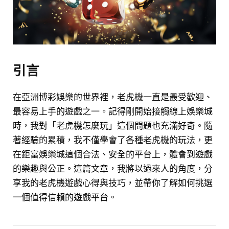
引言
在亞洲博彩娛樂的世界裡，老虎機一直是最受歡迎、
最容易上手的遊戲之一。記得剛開始接觸線上娛樂城
時，我對「老虎機怎麼玩」這個問題也充滿好奇。隨
著經驗的累積，我不僅學會了各種老虎機的玩法，更
在鉅富娛樂城這個合法、安全的平台上，體會到遊戲
的樂趣與公正。這篇文章，我將以過來人的角度，分
享我的老虎機遊戲心得與技巧，並帶你了解如何挑選
一個值得信賴的遊戲平台。