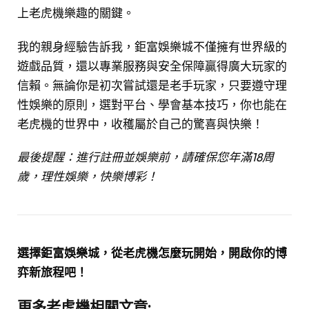
上老虎機樂趣的關鍵。
我的親身經驗告訴我，鉅富娛樂城不僅擁有世界級的
遊戲品質，還以專業服務與安全保障贏得廣大玩家的
信賴。無論你是初次嘗試還是老手玩家，只要遵守理
性娛樂的原則，選對平台、學會基本技巧，你也能在
老虎機的世界中，收穫屬於自己的驚喜與快樂！
最後提醒：進行註冊並娛樂前，請確保您年滿18周
歲，理性娛樂，快樂博彩！
選擇鉅富娛樂城，從老虎機怎麼玩開始，開啟你的博
弈新旅程吧！
更多老虎機相關文章: