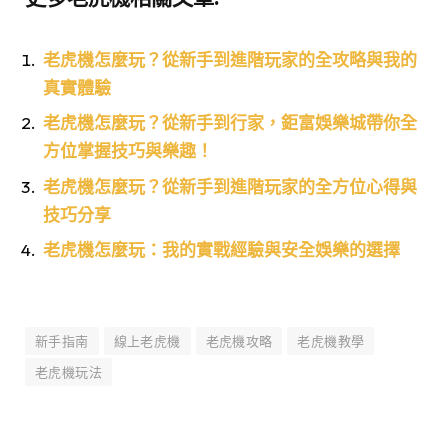
老虎機怎麼玩？從新手到進階玩家的全攻略與我的
真實體驗
老虎機怎麼玩？從新手到行家，鉅富娛樂城帶你全
方位掌握技巧與樂趣！
老虎機怎麼玩？從新手到進階玩家的全方位心得與
技巧分享
老虎機怎麼玩：我的實戰經驗與安全娛樂的選擇
新手指南
線上老虎機
老虎機攻略
老虎機教學
老虎機玩法