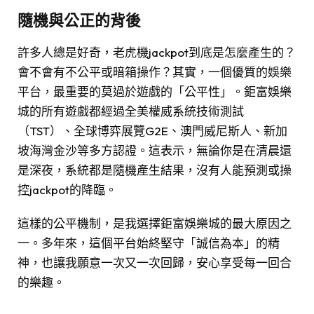
隨機與公正的背後
許多人總是好奇，老虎機jackpot到底是怎麼產生的？
會不會有不公平或暗箱操作？其實，一個優質的娛樂
平台，最重要的莫過於遊戲的「公平性」。鉅富娛樂
城的所有遊戲都經過全美權威系統技術測試
（TST）、全球博弈展覽G2E、澳門威尼斯人、新加
坡海灣金沙等多方認證。這表示，無論你是在清晨還
是深夜，系統都是隨機產生結果，沒有人能預測或操
控jackpot的降臨。
這樣的公平機制，是我選擇鉅富娛樂城的最大原因之
一。多年來，這個平台始終堅守「誠信為本」的精
神，也讓我願意一次又一次回歸，安心享受每一回合
的樂趣。