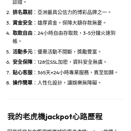
認證。
排名靠前
：亞洲最具公信力的博彩品牌之一。
資金安全
：雄厚資金，保障大額存款無憂。
取款自由
：24小時自由存取款，3-5分鐘火速到
帳。
活動多元
：優惠活動不間斷，獎勵豐富。
安全保障
：128位SSL加密，資料安全無虞。
貼心客服
：365天×24小時專業服務，賓至如歸。
操作簡單
：人性化設計，讓娛樂無障礙。
我的老虎機jackpot心路歷程