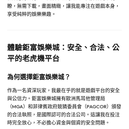
瞭，無需下載，畫面精緻，讓我能專注在遊戲本身，
享受純粹的娛樂樂趣。
體驗鉅富娛樂城：安全、合法、公
平的老虎機平台
為何選擇鉅富娛樂城？
作為一名資深玩家，我最在乎的就是遊戲平台的安全
與公信力。鉅富娛樂城擁有歐洲馬耳他管理局
（MGA）和菲律賓政府競猜委員會（PAGCOR）頒發
的合法執照，是國際認可的合法公司。這讓我在投注
時完全放心，不必擔心資金與個資的安全問題。