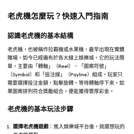
老虎機怎麼玩？快速入門指南
認識老虎機的基本結構
老虎機，也被稱作拉霸機或水果機，最早出現在實體
賭場，如今已經遍布於各大線上娛樂城。它的玩法簡
單，主要由「轉軸」（Reel）、「圖案符號」
（Symbol）和「投注線」（Payline）組成。玩家只
需要選擇投注金額，點擊旋轉，等待轉軸停下來，如
果圖案排列符合獎勵組合，便能獲得豐厚彩金。
老虎機的基本玩法步驟
選擇老虎機遊戲
：進入娛樂城平台後，挑選想玩的