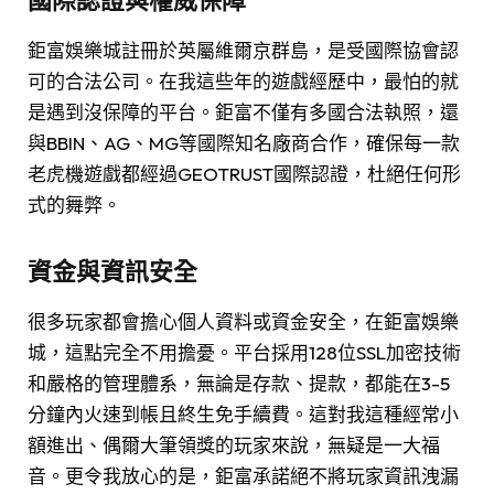
鉅富娛樂城註冊於英屬維爾京群島，是受國際協會認
可的合法公司。在我這些年的遊戲經歷中，最怕的就
是遇到沒保障的平台。鉅富不僅有多國合法執照，還
與BBIN、AG、MG等國際知名廠商合作，確保每一款
老虎機遊戲都經過GEOTRUST國際認證，杜絕任何形
式的舞弊。
資金與資訊安全
很多玩家都會擔心個人資料或資金安全，在鉅富娛樂
城，這點完全不用擔憂。平台採用128位SSL加密技術
和嚴格的管理體系，無論是存款、提款，都能在3-5
分鐘內火速到帳且終生免手續費。這對我這種經常小
額進出、偶爾大筆領獎的玩家來說，無疑是一大福
音。更令我放心的是，鉅富承諾絕不將玩家資訊洩漏