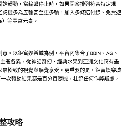
開始轉動，當輪盤停止時，如果圖案排列符合特定規
老虎機多為五輪甚至更多輪，加入多條賠付線、免費遊
ame）等豐富元素。
意。以鉅富娛樂城為例，平台內集合了BBIN、AG、
機主題各異，從神話奇幻、經典水果到亞洲文化應有盡
家最極致的視覺與聽覺享受。更重要的是，鉅富娛樂城
每一次轉動結果都是百分百隨機，杜絕任何作弊疑慮，
整攻略