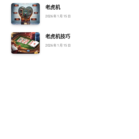
老虎机
2026 年 1 月 15 日
老虎机技巧
2026 年 1 月 15 日