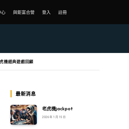
中心
與鉅富合營
登入
註冊
虎機經典遊戲回顧
最新消息
老虎機jackpot
2026 年 1 月 15 日