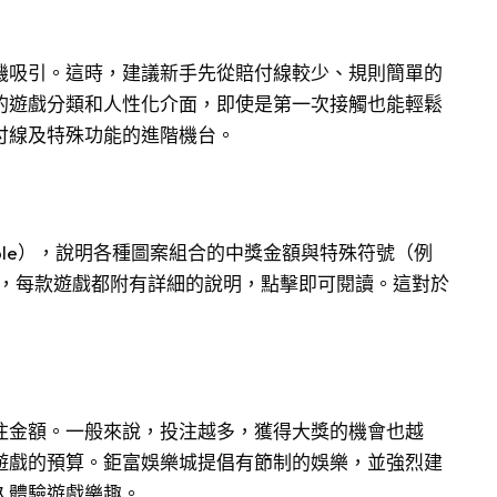
機吸引。這時，建議新手先從賠付線較少、規則簡單的
的遊戲分類和人性化介面，即使是第一次接觸也能輕鬆
付線及特殊功能的進階機台。
able），說明各種圖案組合的中獎金額與特殊符號（例
娛樂城，每款遊戲都附有詳細的說明，點擊即可閱讀。這對於
注金額。一般來說，投注越多，獲得大獎的機會也越
遊戲的預算。鉅富娛樂城提倡有節制的娛樂，並強烈建
久體驗遊戲樂趣。