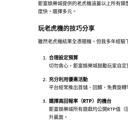
鉅富娛樂城提供的老虎機涵蓋以上所有類型
度快，選擇多元。
玩老虎機的技巧分享
雖然老虎機結果全憑隨機，但我多年經驗
合理設定預算
切勿貪心，鉅富娛樂城鼓勵玩家自定
充分利用優惠活動
平台經常推出首儲、回饋、免費旋轉
選擇高回報率（RTP）的機台
鉅富娛樂城所有遊戲均公開RTP值（
升贏面。