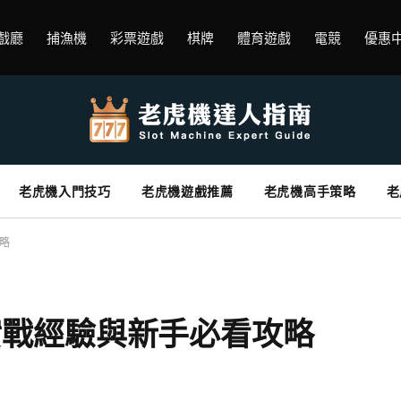
戲廳
捕漁機
彩票遊戲
棋牌
體育遊戲
電競
優惠
老虎機入門技巧
老虎機遊戲推薦
老虎機高手策略
老
略
實戰經驗與新手必看攻略