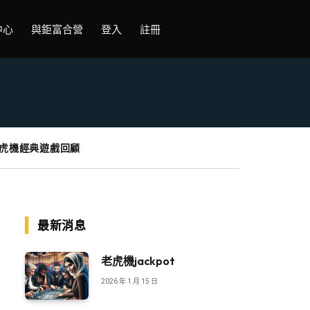
中心
與鉅富合營
登入
註冊
虎機經典遊戲回顧
最新消息
老虎機jackpot
2026 年 1 月 15 日