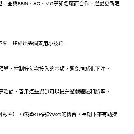
，並與BBIN、AG、MG等知名廠商合作，遊戲更新速
下來，總結出幾個實用小技巧：
預算，控制好每次投入的金額，避免情緒化下注。
等活動，善用這些資源可以提升遊戲體驗和勝率。
回報率），選擇RTP高於96%的機台，長期下來有助提