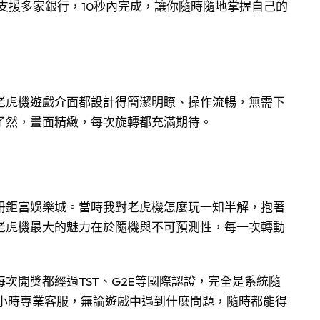
支援多家銀行，10秒內完成，讓你隨時隨地掌握自己的
老虎機遊戲介面都設計得簡潔明瞭、操作流暢，無需下
了然，畫面精緻，每次旋轉都充滿期待。
冊鉅富娛樂城。當時我對老虎機怎麼玩一知半解，抱著
老虎機最大的魅力在於隨機與不可預測性，每一次轉動
次開獎都經過TST、G2E等國際認證，完全是系統隨
4小時專業客服，無論遊戲中遇到什麼問題，隨時都能得