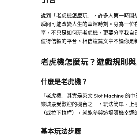
說到「老虎機怎麼玩」，許多人第一時間
瞬間可能改變人生的幸運時刻。身為一位
享，不只是如何玩老虎機，更要分享我自
值得信賴的平台。相信這篇文章不論你是
老虎機怎麼玩？遊戲規則與
什麼是老虎機？
「老虎機」其實是英文 Slot Machi
樂城最受歡迎的機台之一。玩法簡單、上
（或拉下拉桿），就能參與這場隨機幸運
基本玩法步驟